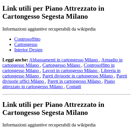
Link utili per Piano Attrezzato in
Cartongesso Segesta Milano
Informazioni aggiuntive recuperabili da wikipedia
Controsoffitto
Cartongesso
Interior Design
Leggi anche:
Abbassamenti in cartongesso Milano
,
Armadio in
cartongesso Milano
,
Cartongesso Milano
,
Controsoffitto in
cartongesso Milano
,
Lavori in cartongesso Milano
,
Libreria in
cartongesso Milano
,
Pareti divisorie in cartongesso Milano
,
Pareti
divisorie uffici Milano
,
Pareti in cartongesso Milano
,
Piano
attrezzato in cartongesso Milano
,
Contatti
Link utili per Piano Attrezzato in
Cartongesso Segesta Milano
Informazioni aggiuntive recuperabili da wikipedia