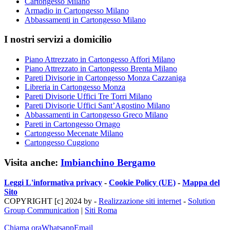
Cartongesso Milano
Armadio in Cartongesso Milano
Abbassamenti in Cartongesso Milano
I nostri servizi a domicilio
Piano Attrezzato in Cartongesso Affori Milano
Piano Attrezzato in Cartongesso Brenta Milano
Pareti Divisorie in Cartongesso Monza Cazzaniga
Libreria in Cartongesso Monza
Pareti Divisorie Uffici Tre Torri Milano
Pareti Divisorie Uffici Sant’Agostino Milano
Abbassamenti in Cartongesso Greco Milano
Pareti in Cartongesso Ornago
Cartongesso Mecenate Milano
Cartongesso Cuggiono
Visita anche:
Imbianchino Bergamo
Leggi L'informativa privacy
-
Cookie Policy (UE)
-
Mappa del
Sito
COPYRIGHT [c] 2024 by -
Realizzazione siti internet
-
Solution
Group Communication
|
Siti Roma
Chiama ora
Whatsapp
Email