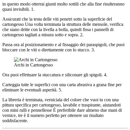
in questo modo otterrai giunti molto sottili che alla fine risulteranno
quasi invisibili. 1.
Assicurati che la testa delle viti penetri sotto la superficie del
cartongesso Una volta terminata la struttura delle mensole, verifica
che siano dritte con la livella a bolla, quindi fissa i pannelli di
cartongesso tagliati a misura sotto e sopra. 2.
Passa ora al posizionamento e al fissaggio dei paraspigoli, che puoi
bloccare con le viti o direttamente con lo stucco. 3.
Archi in Cartongesso
Ora puoi effettuare la stuccatura e siliconare gli spigoli. 4.
Carteggia tutte le superfici con una carta abrasiva a grana fine per
eliminare le eventuali asperità. 5.
La libreria è terminata, verniciala del colore che vuoi tu con una
pittura specifica per cartongesso, lavabile e traspirante, aiutandoti
con mini rulli e pennellesse È preferibile dare almeno due mani di
vernice, tre è il numero perfetto per ottenere un risultato
soddisfacente.