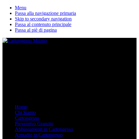
Menu
Passa alla navigazione primaria
Skip to secondary navigation
Passa al contenuto principale
Passa al piè di pagina
La nostra ditta esegue lavori in cartongesso personalizzati. Dal
Controsoffitto alle pareti divisorie, dalle librerie in cartongesso su
misura agli armadi. Arredare in Cartongesso è semplice e moderno,
chiamaci.
Mobile Menu
Menu
Home
Chi Siamo
Cartongesso
Preventivo Gratuito
Abbassamenti in Cartongesso
Armadio in Cartongesso