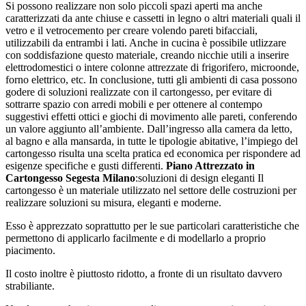
Si possono realizzare non solo piccoli spazi aperti ma anche
caratterizzati da ante chiuse e cassetti in legno o altri materiali quali il
vetro e il vetrocemento per creare volendo pareti bifacciali,
utilizzabili da entrambi i lati. Anche in cucina è possibile utlizzare
con soddisfazione questo materiale, creando nicchie utili a inserire
elettrodomestici o intere colonne attrezzate di frigorifero, microonde,
forno elettrico, etc. In conclusione, tutti gli ambienti di casa possono
godere di soluzioni realizzate con il cartongesso, per evitare di
sottrarre spazio con arredi mobili e per ottenere al contempo
suggestivi effetti ottici e giochi di movimento alle pareti, conferendo
un valore aggiunto all’ambiente. Dall’ingresso alla camera da letto,
al bagno e alla mansarda, in tutte le tipologie abitative, l’impiego del
cartongesso risulta una scelta pratica ed economica per rispondere ad
esigenze specifiche e gusti differenti.
Piano Attrezzato in
Cartongesso Segesta Milano
:soluzioni di design eleganti Il
cartongesso è un materiale utilizzato nel settore delle costruzioni per
realizzare soluzioni su misura, eleganti e moderne.
Esso è apprezzato soprattutto per le sue particolari caratteristiche che
permettono di applicarlo facilmente e di modellarlo a proprio
piacimento.
Il costo inoltre è piuttosto ridotto, a fronte di un risultato davvero
strabiliante.