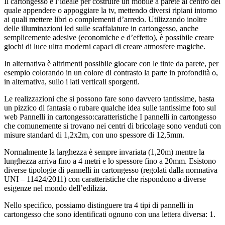
Il cartongesso è l’ideale per costruire un mobile a parete al centro del
quale appendere o appoggiare la tv, mettendo diversi ripiani intorno
ai quali mettere libri o complementi d’arredo. Utilizzando inoltre
delle illuminazioni led sulle scaffalature in cartongesso, anche
semplicemente adesive (economiche e d’effetto), è possibile creare
giochi di luce ultra moderni capaci di creare atmosfere magiche.
In alternativa è altrimenti possibile giocare con le tinte da parete, per
esempio colorando in un colore di contrasto la parte in profondità o,
in alternativa, sullo i lati verticali sporgenti.
Le realizzazioni che si possono fare sono davvero tantissime, basta
un pizzico di fantasia o rubare qualche idea sulle tantissime foto sul
web Pannelli in cartongesso:caratteristiche I pannelli in cartongesso
che comunemente si trovano nei centri di bricolage sono venduti con
misure standard di 1,2x2m, con uno spessore di 12,5mm.
Normalmente la larghezza è sempre invariata (1,20m) mentre la
lunghezza arriva fino a 4 metri e lo spessore fino a 20mm. Esistono
diverse tipologie di pannelli in cartongesso (regolati dalla normativa
UNI – 11424/2011) con caratteristiche che rispondono a diverse
esigenze nel mondo dell’edilizia.
Nello specifico, possiamo distinguere tra 4 tipi di pannelli in
cartongesso che sono identificati ognuno con una lettera diversa: 1.