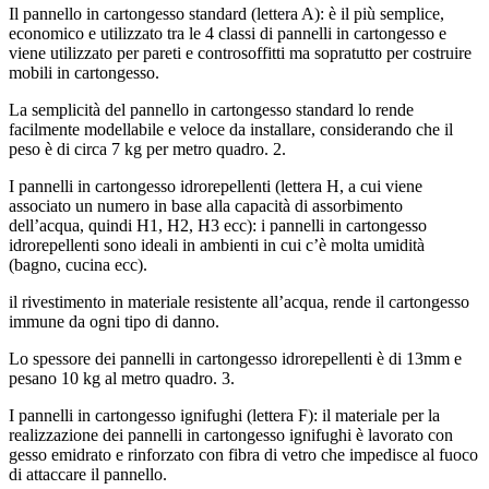
Il pannello in cartongesso standard (lettera A): è il più semplice,
economico e utilizzato tra le 4 classi di pannelli in cartongesso e
viene utilizzato per pareti e controsoffitti ma sopratutto per costruire
mobili in cartongesso.
La semplicità del pannello in cartongesso standard lo rende
facilmente modellabile e veloce da installare, considerando che il
peso è di circa 7 kg per metro quadro. 2.
I pannelli in cartongesso idrorepellenti (lettera H, a cui viene
associato un numero in base alla capacità di assorbimento
dell’acqua, quindi H1, H2, H3 ecc): i pannelli in cartongesso
idrorepellenti sono ideali in ambienti in cui c’è molta umidità
(bagno, cucina ecc).
il rivestimento in materiale resistente all’acqua, rende il cartongesso
immune da ogni tipo di danno.
Lo spessore dei pannelli in cartongesso idrorepellenti è di 13mm e
pesano 10 kg al metro quadro. 3.
I pannelli in cartongesso ignifughi (lettera F): il materiale per la
realizzazione dei pannelli in cartongesso ignifughi è lavorato con
gesso emidrato e rinforzato con fibra di vetro che impedisce al fuoco
di attaccare il pannello.