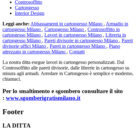
Controsoffitto
Cartongesso
Interior Design
Leggi anche:
Abbassamenti in cartongesso Milano
,
Armadio in
cartongesso Milano
,
Cartongesso Milano
,
Controsoffitto in
cartongesso Milano
,
Lavori in cartongesso Milano
,
Libreria in
cartongesso Milano
,
Pareti divisorie in cartongesso Milano
,
Pareti
divisorie uffici Milano
,
Pareti in cartongesso Milano
,
Piano
attrezzato in cartongesso Milano
,
Contatti
La nostra ditta esegue lavori in cartongesso personalizzati. Dal
Controsoffitto alle pareti divisorie, dalle librerie in cartongesso su
misura agli armadi. Arredare in Cartongesso è semplice e moderno,
chiamaci.
Per lo smaltimento e sgombero consultare il sito
:
www.sgomberigratismilano.it
Footer
LA DITTA