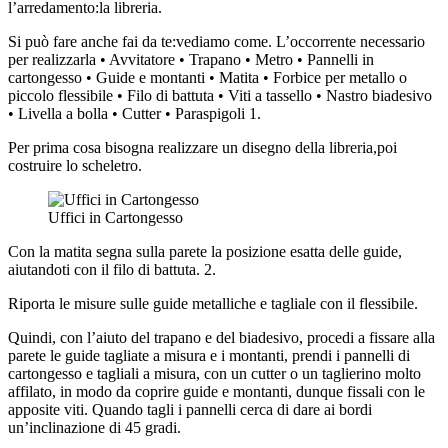
l’arredamento:la libreria.
Si può fare anche fai da te:vediamo come. L’occorrente necessario
per realizzarla • Avvitatore • Trapano • Metro • Pannelli in
cartongesso • Guide e montanti • Matita • Forbice per metallo o
piccolo flessibile • Filo di battuta • Viti a tassello • Nastro biadesivo
• Livella a bolla • Cutter • Paraspigoli 1.
Per prima cosa bisogna realizzare un disegno della libreria,poi
costruire lo scheletro.
Uffici in Cartongesso
Con la matita segna sulla parete la posizione esatta delle guide,
aiutandoti con il filo di battuta. 2.
Riporta le misure sulle guide metalliche e tagliale con il flessibile.
Quindi, con l’aiuto del trapano e del biadesivo, procedi a fissare alla
parete le guide tagliate a misura e i montanti, prendi i pannelli di
cartongesso e tagliali a misura, con un cutter o un taglierino molto
affilato, in modo da coprire guide e montanti, dunque fissali con le
apposite viti. Quando tagli i pannelli cerca di dare ai bordi
un’inclinazione di 45 gradi.