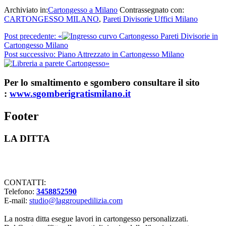
Archiviato in:
Cartongesso a Milano
Contrassegnato con:
CARTONGESSO MILANO
,
Pareti Divisorie Uffici Milano
Post precedente:
«
Pareti Divisorie in
Cartongesso Milano
Post successivo:
Piano Attrezzato in Cartongesso Milano
»
Per lo smaltimento e sgombero consultare il sito
:
www.sgomberigratismilano.it
Footer
LA DITTA
Lavorazioni in cartongesso Milano
CONTATTI:
Telefono:
3458852590
E-mail:
studio@laggroupedilizia.com
La nostra ditta esegue lavori in cartongesso personalizzati.