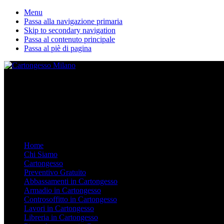
Menu
Passa alla navigazione primaria
Skip to secondary navigation
Passa al contenuto principale
Passa al piè di pagina
La nostra ditta esegue lavori in cartongesso personalizzati. Dal Contro
Mobile Menu
Menu
Home
Chi Siamo
Cartongesso
Preventivo Gratuito
Abbassamenti in Cartongesso
Armadio in Cartongesso
Controsoffitto in Cartongesso
Lavori in Cartongesso
Libreria in Cartongesso