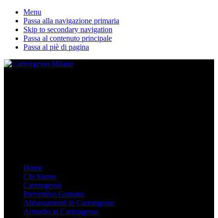
Menu
Passa alla navigazione primaria
Skip to secondary navigation
Passa al contenuto principale
Passa al piè di pagina
La nostra ditta esegue lavori in cartongesso personalizzati. Dal
Controsoffitto alle pareti divisorie, dalle librerie in cartongesso su
misura agli armadi. Arredare in Cartongesso è semplice e moderno,
chiamaci.
Mobile Menu
Menu
Home
Chi Siamo
Cartongesso
Preventivo Gratuito
Abbassamenti in Cartongesso
Armadio in Cartongesso