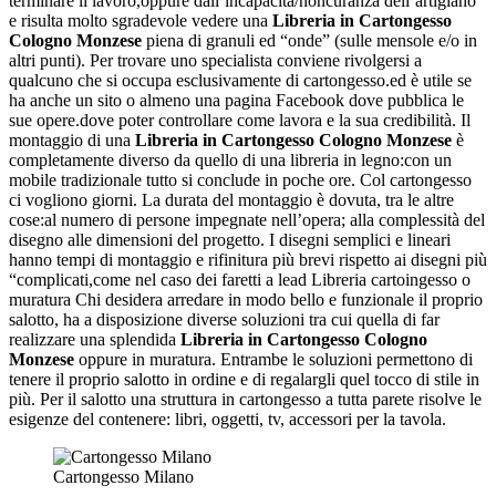
terminare il lavoro,oppure dall’incapacità/noncuranza dell’artigiano
e risulta molto sgradevole vedere una
Libreria in Cartongesso
Cologno Monzese
piena di granuli ed “onde” (sulle mensole e/o in
altri punti). Per trovare uno specialista conviene rivolgersi a
qualcuno che si occupa esclusivamente di cartongesso.ed è utile se
ha anche un sito o almeno una pagina Facebook dove pubblica le
sue opere.dove poter controllare come lavora e la sua credibilità. Il
montaggio di una
Libreria in Cartongesso Cologno Monzese
è
completamente diverso da quello di una libreria in legno:con un
mobile tradizionale tutto si conclude in poche ore. Col cartongesso
ci vogliono giorni. La durata del montaggio è dovuta, tra le altre
cose:al numero di persone impegnate nell’opera; alla complessità del
disegno alle dimensioni del progetto. I disegni semplici e lineari
hanno tempi di montaggio e rifinitura più brevi rispetto ai disegni più
“complicati,come nel caso dei faretti a lead Libreria cartoingesso o
muratura Chi desidera arredare in modo bello e funzionale il proprio
salotto, ha a disposizione diverse soluzioni tra cui quella di far
realizzare una splendida
Libreria in Cartongesso Cologno
Monzese
oppure in muratura. Entrambe le soluzioni permettono di
tenere il proprio salotto in ordine e di regalargli quel tocco di stile in
più. Per il salotto una struttura in cartongesso a tutta parete risolve le
esigenze del contenere: libri, oggetti, tv, accessori per la tavola.
Cartongesso Milano