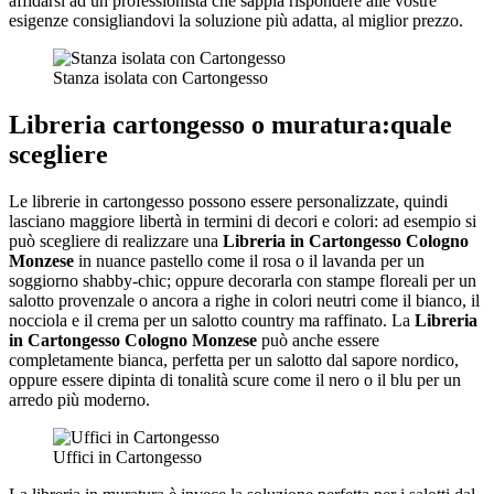
affidarsi ad un professionista che sappia rispondere alle vostre
esigenze consigliandovi la soluzione più adatta, al miglior prezzo.
Stanza isolata con Cartongesso
Libreria cartongesso o muratura:quale
scegliere
Le librerie in cartongesso possono essere personalizzate, quindi
lasciano maggiore libertà in termini di decori e colori: ad esempio si
può scegliere di realizzare una
Libreria in Cartongesso Cologno
Monzese
in nuance pastello come il rosa o il lavanda per un
soggiorno shabby-chic; oppure decorarla con stampe floreali per un
salotto provenzale o ancora a righe in colori neutri come il bianco, il
nocciola e il crema per un salotto country ma raffinato. La
Libreria
in Cartongesso Cologno Monzese
può anche essere
completamente bianca, perfetta per un salotto dal sapore nordico,
oppure essere dipinta di tonalità scure come il nero o il blu per un
arredo più moderno.
Uffici in Cartongesso