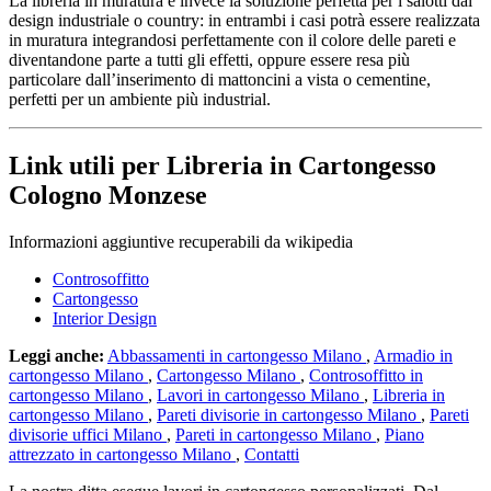
La libreria in muratura è invece la soluzione perfetta per i salotti dal
design industriale o country: in entrambi i casi potrà essere realizzata
in muratura integrandosi perfettamente con il colore delle pareti e
diventandone parte a tutti gli effetti, oppure essere resa più
particolare dall’inserimento di mattoncini a vista o cementine,
perfetti per un ambiente più industrial.
Link utili per Libreria in Cartongesso
Cologno Monzese
Informazioni aggiuntive recuperabili da wikipedia
Controsoffitto
Cartongesso
Interior Design
Leggi anche:
Abbassamenti in cartongesso Milano
,
Armadio in
cartongesso Milano
,
Cartongesso Milano
,
Controsoffitto in
cartongesso Milano
,
Lavori in cartongesso Milano
,
Libreria in
cartongesso Milano
,
Pareti divisorie in cartongesso Milano
,
Pareti
divisorie uffici Milano
,
Pareti in cartongesso Milano
,
Piano
attrezzato in cartongesso Milano
,
Contatti