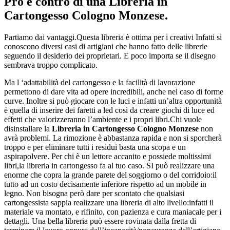
Pro e contro di una
Libreria in
Cartongesso Cologno Monzese
.
Partiamo dai vantaggi.Questa libreria è ottima per i creativi Infatti si
conoscono diversi casi di artigiani che hanno fatto delle librerie
seguendo il desiderio dei proprietari. E poco importa se il disegno
sembrava troppo complicato.
Ma l ‘adattabilità del cartongesso e la facilità di lavorazione
permettono di dare vita ad opere incredibili, anche nel caso di forme
curve. Inoltre si può giocare con le luci e infatti un’altra opportunità
è quella di inserire dei faretti a led così da creare giochi di luce ed
effetti che valorizzeranno l’ambiente e i propri libri.Chi vuole
disinstallare la
Libreria in Cartongesso Cologno Monzese
non
avrà problemi. La rimozione è abbastanza rapida e non si sporcherà
troppo e per eliminare tutti i residui basta una scopa e un
aspirapolvere. Per chi è un lettore accanito e possiede moltissimi
libri,la libreria in cartongesso fa al tuo caso. SI può realizzare una
enorme che copra la grande parete del soggiorno o del corridoio:il
tutto ad un costo decisamente inferiore rispetto ad un mobile in
legno. Non bisogna però dare per scontato che qualsiasi
cartongessista sappia realizzare una libreria di alto livello:infatti il
materiale va montato, e rifinito, con pazienza e cura maniacale per i
dettagli. Una bella libreria può essere rovinata dalla fretta di