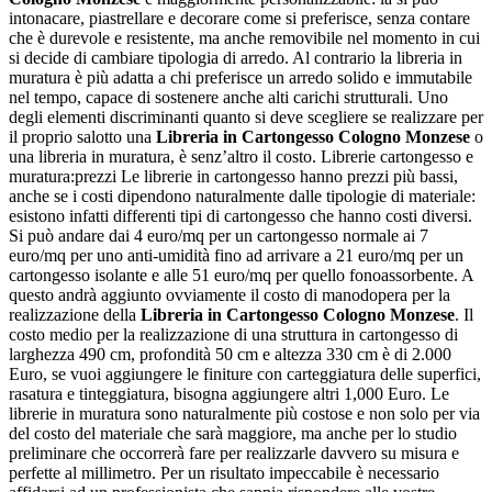
intonacare, piastrellare e decorare come si preferisce, senza contare
che è durevole e resistente, ma anche removibile nel momento in cui
si decide di cambiare tipologia di arredo. Al contrario la libreria in
muratura è più adatta a chi preferisce un arredo solido e immutabile
nel tempo, capace di sostenere anche alti carichi strutturali. Uno
degli elementi discriminanti quanto si deve scegliere se realizzare per
il proprio salotto una
Libreria in Cartongesso Cologno Monzese
o
una libreria in muratura, è senz’altro il costo. Librerie cartongesso e
muratura:prezzi Le librerie in cartongesso hanno prezzi più bassi,
anche se i costi dipendono naturalmente dalle tipologie di materiale:
esistono infatti differenti tipi di cartongesso che hanno costi diversi.
Si può andare dai 4 euro/mq per un cartongesso normale ai 7
euro/mq per uno anti-umidità fino ad arrivare a 21 euro/mq per un
cartongesso isolante e alle 51 euro/mq per quello fonoassorbente. A
questo andrà aggiunto ovviamente il costo di manodopera per la
realizzazione della
Libreria in Cartongesso Cologno Monzese
. Il
costo medio per la realizzazione di una struttura in cartongesso di
larghezza 490 cm, profondità 50 cm e altezza 330 cm è di 2.000
Euro, se vuoi aggiungere le finiture con carteggiatura delle superfici,
rasatura e tinteggiatura, bisogna aggiungere altri 1,000 Euro. Le
librerie in muratura sono naturalmente più costose e non solo per via
del costo del materiale che sarà maggiore, ma anche per lo studio
preliminare che occorrerà fare per realizzarle davvero su misura e
perfette al millimetro. Per un risultato impeccabile è necessario