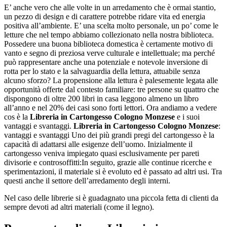
E’ anche vero che alle volte in un arredamento che è ormai stantio,
un pezzo di design e di carattere potrebbe ridare vita ed energia
positiva all’ambiente. E’ una scelta molto personale, un po’ come le
letture che nel tempo abbiamo collezionato nella nostra biblioteca.
Possedere una buona biblioteca domestica è certamente motivo di
vanto e segno di preziosa verve culturale e intellettuale; ma perché
può rappresentare anche una potenziale e notevole inversione di
rotta per lo stato e la salvaguardia della lettura, attuabile senza
alcuno sforzo? La propensione alla lettura è palesemente legata alle
opportunità offerte dal contesto familiare: tre persone su quattro che
dispongono di oltre 200 libri in casa leggono almeno un libro
all’anno e nel 20% dei casi sono forti lettori. Ora andiamo a vedere
cos è la
Libreria in Cartongesso Cologno Monzese
e i suoi
vantaggi e svantaggi.
Libreria in Cartongesso Cologno Monzese
:
vantaggi e svantaggi Uno dei più grandi pregi del cartongesso è la
capacità di adattarsi alle esigenze dell’uomo. Inizialmente il
cartongesso veniva impiegato quasi esclusivamente per pareti
divisorie e controsoffitti:In seguito, grazie alle continue ricerche e
sperimentazioni, il materiale si è evoluto ed è passato ad altri usi. Tra
questi anche il settore dell’arredamento degli interni.
Nel caso delle librerie si è guadagnato una piccola fetta di clienti da
sempre devoti ad altri materiali (come il legno).