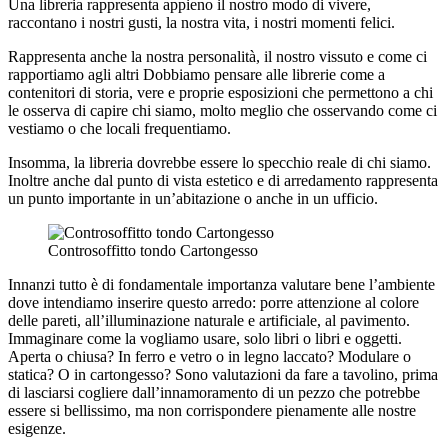
Una libreria rappresenta appieno il nostro modo di vivere,
raccontano i nostri gusti, la nostra vita, i nostri momenti felici.
Rappresenta anche la nostra personalità, il nostro vissuto e come ci
rapportiamo agli altri Dobbiamo pensare alle librerie come a
contenitori di storia, vere e proprie esposizioni che permettono a chi
le osserva di capire chi siamo, molto meglio che osservando come ci
vestiamo o che locali frequentiamo.
Insomma, la libreria dovrebbe essere lo specchio reale di chi siamo.
Inoltre anche dal punto di vista estetico e di arredamento rappresenta
un punto importante in un’abitazione o anche in un ufficio.
Controsoffitto tondo Cartongesso
Innanzi tutto è di fondamentale importanza valutare bene l’ambiente
dove intendiamo inserire questo arredo: porre attenzione al colore
delle pareti, all’illuminazione naturale e artificiale, al pavimento.
Immaginare come la vogliamo usare, solo libri o libri e oggetti.
Aperta o chiusa? In ferro e vetro o in legno laccato? Modulare o
statica? O in cartongesso? Sono valutazioni da fare a tavolino, prima
di lasciarsi cogliere dall’innamoramento di un pezzo che potrebbe
essere si bellissimo, ma non corrispondere pienamente alle nostre
esigenze.