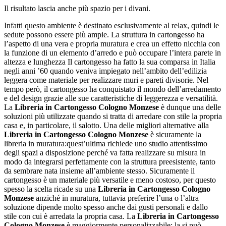
Il risultato lascia anche più spazio per i divani.
Infatti questo ambiente è destinato esclusivamente al relax, quindi le
sedute possono essere più ampie. La struttura in cartongesso ha
l’aspetto di una vera e propria muratura e crea un effetto nicchia con
la funzione di un elemento d’arredo e può occupare l’intera parete in
altezza e lunghezza Il cartongesso ha fatto la sua comparsa in Italia
negli anni ’60 quando veniva impiegato nell’ambito dell’edilizia
leggera come materiale per realizzare muri e pareti divisorie. Nel
tempo però, il cartongesso ha conquistato il mondo dell’arredamento
e del design grazie alle sue caratteristiche di leggerezza e versatilità.
La
Libreria in Cartongesso Cologno Monzese
è dunque una delle
soluzioni più utilizzate quando si tratta di arredare con stile la propria
casa e, in particolare, il salotto. Una delle migliori alternative alla
Libreria in Cartongesso Cologno Monzese
è sicuramente la
libreria in muratura:quest’ultima richiede uno studio attentissimo
degli spazi a disposizione perché va fatta realizzare su misura in
modo da integrarsi perfettamente con la struttura preesistente, tanto
da sembrare nata insieme all’ambiente stesso. Sicuramente il
cartongesso è un materiale più versatile e meno costoso, per questo
spesso la scelta ricade su una
Libreria in Cartongesso Cologno
Monzese
anziché in muratura, tuttavia preferire l’una o l’altra
soluzione dipende molto spesso anche dai gusti personali e dallo
stile con cui è arredata la propria casa. La
Libreria in Cartongesso
Cologno Monzese
è maggiormente personalizzabile: la si può