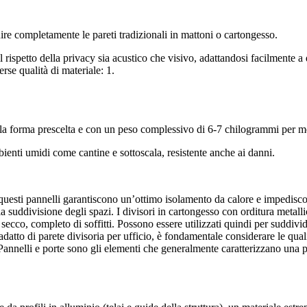
uire completamente le pareti tradizionali in mattoni o cartongesso.
l rispetto della privacy sia acustico che visivo, adattandosi facilmente a 
rse qualità di materiale: 1.
a forma prescelta e con un peso complessivo di 6-7 chilogrammi per me
ienti umidi come cantine e sottoscala, resistente anche ai danni.
uesti pannelli garantiscono un’ottimo isolamento da calore e impediscon
lla suddivisione degli spazi. I divisori in cartongesso con orditura metallic
secco, completo di soffitti. Possono essere utilizzati quindi per suddivider
ù adatto di parete divisoria per ufficio, è fondamentale considerare le qua
 Pannelli e porte sono gli elementi che generalmente caratterizzano una p