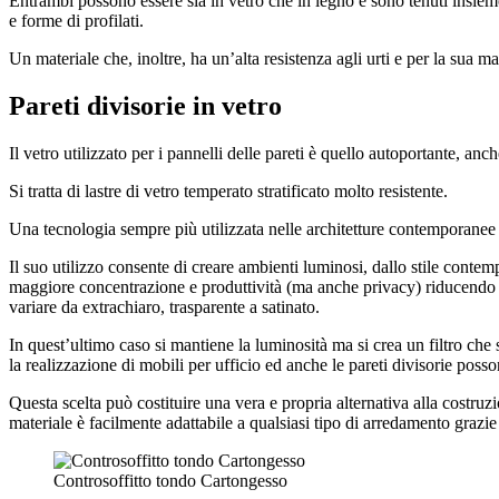
Entrambi possono essere sia in vetro che in legno e sono tenuti insieme d
e forme di profilati.
Un materiale che, inoltre, ha un’alta resistenza agli urti e per la sua m
Pareti divisorie in vetro
Il vetro utilizzato per i pannelli delle pareti è quello autoportante, anch
Si tratta di lastre di vetro temperato stratificato molto resistente.
Una tecnologia sempre più utilizzata nelle architetture contemporanee in
Il suo utilizzo consente di creare ambienti luminosi, dallo stile conte
maggiore concentrazione e produttività (ma anche privacy) riducendo i
variare da extrachiaro, trasparente a satinato.
In quest’ultimo caso si mantiene la luminosità ma si crea un filtro che 
la realizzazione di mobili per ufficio ed anche le pareti divisorie poss
Questa scelta può costituire una vera e propria alternativa alla costruz
materiale è facilmente adattabile a qualsiasi tipo di arredamento grazie 
Controsoffitto tondo Cartongesso