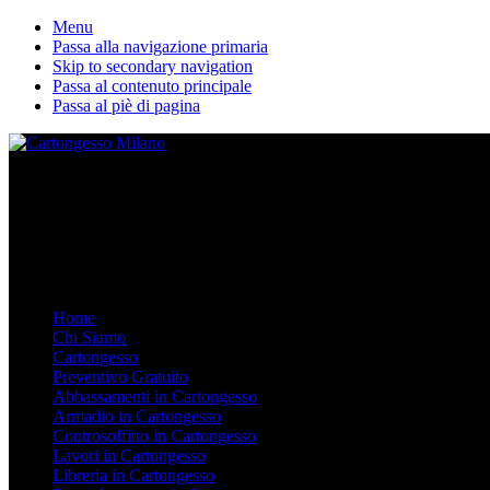
Menu
Passa alla navigazione primaria
Skip to secondary navigation
Passa al contenuto principale
Passa al piè di pagina
La nostra ditta esegue lavori in cartongesso personalizzati. Dal Contro
Mobile Menu
Menu
Home
Chi Siamo
Cartongesso
Preventivo Gratuito
Abbassamenti in Cartongesso
Armadio in Cartongesso
Controsoffitto in Cartongesso
Lavori in Cartongesso
Libreria in Cartongesso