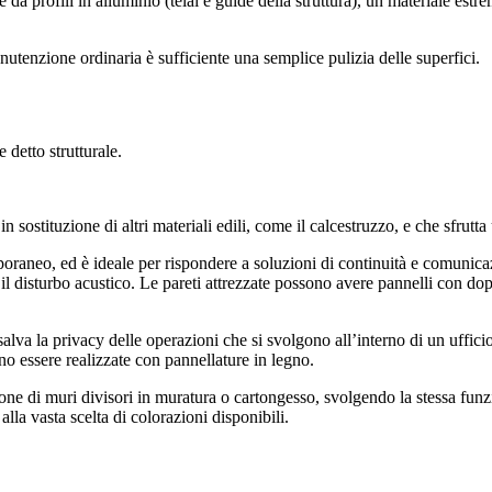
a profili in alluminio (telai e guide della struttura), un materiale estre
anutenzione ordinaria è sufficiente una semplice pulizia delle superfici.
e detto strutturale.
 sostituzione di altri materiali edili, come il calcestruzzo, e che sfrutta
mporaneo, ed è ideale per rispondere a soluzioni di continuità e comunica
l disturbo acustico. Le pareti attrezzate possono avere pannelli con do
salva la privacy delle operazioni che si svolgono all’interno di un uffic
ono essere realizzate con pannellature in legno.
ione di muri divisori in muratura o cartongesso, svolgendo la stessa funz
alla vasta scelta di colorazioni disponibili.