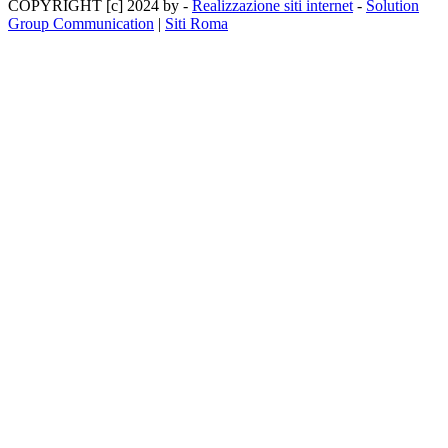
COPYRIGHT [c] 2024 by -
Realizzazione siti internet
-
Solution
Group Communication
|
Siti Roma