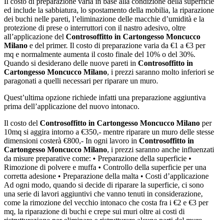
Il costo di preparazione varia in base alla condizione della superficie
ed include la sabbiatura, lo spostamento della mobilia, la riparazione
dei buchi nelle pareti, l’eliminazione delle macchie d’umidità e la
protezione di prese o interruttori con il nastro adesivo, oltre
all’applicazione del
Controsoffitto in Cartongesso Moncucco
Milano
e del primer. Il costo di preparazione varia da €1 a €3 per
mq e normalmente aumenta il costo finale del 10% o del 30%.
Quando si desiderano delle nuove pareti in
Controsoffitto in
Cartongesso Moncucco Milano
, i prezzi saranno molto inferiori se
paragonati a quelli necessari per riparare un muro.
Quest’ultima opzione richiede infatti una preparazione aggiuntiva
prima dell’applicazione del nuovo intonaco.
Il costo del
Controsoffitto in Cartongesso Moncucco Milano
per
10mq si aggira intorno a €350,- mentre riparare un muro delle stesse
dimensioni costerà €800,- In ogni lavoro in
Controsoffitto in
Cartongesso Moncucco Milano
, i prezzi saranno anche influenzati
da misure preparative come: • Preparazione della superficie •
Rimozione di polvere e muffa • Controllo della superficie per una
corretta adesione • Preparazione della malta • Costi d’applicazione
Ad ogni modo, quando si decide di riparare la superficie, ci sono
una serie di lavori aggiuntivi che vanno tenuti in considerazione,
come la rimozione del vecchio intonaco che costa fra i €2 e €3 per
mq, la riparazione di buchi e crepe sui muri oltre ai costi di