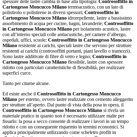
spessore delle lastre cambia in base alla tipologia:
Controsoffitto in
Cartongesso Moncucco Milano
termoacustico, con un lato di
polistirolo o polistirene in diversi spessori;
Controsoffitto in
Cartongesso Moncucco Milano
idrorepellente, lastre a bassissimo
assorbimento di acqua per cucine, bagni, lavanderie;
Controsoffitto
in Cartongesso Moncucco Milano
per isolamento acustico, lastre
con all’interno speciali colle antiacustiche, per camere d’albergo,
ospedali, uffici, scuole;
Controsoffitto in Cartongesso Moncucco
Milano
resistente ai carichi, speciali lastre che servono per strutture
resistenti ai carichi (controsoffitti portanti, piani lavello o tramezzi).
Sono lastre additivate di fibre di vetro e legno;
Controsoffitto in
Cartongesso Moncucco Milano
flessibile, lastre con spessore
ridotto con particolari caratteristiche di flessibilità, per realizzare
superfici curce.
Tanto per citarne alcune.
Ed esiste anche il
Controsoffitto in Cartongesso Moncucco
Milano
per esterno, ovvero lastre realizzate con cemento alleggerito
per strutture all’aperto. Dal punto di vista della posa in opera, il
Controsoffitto in Cartongesso Moncucco Milano
si rivela un
materiale pratico in quanto non è necessario utilizzare malte per
fissarlo: la posa a secco consente di realizzare i lavori in un tempo
ridotto e con un conseguente risparmio in termini economici. Si
applica principalmente utilizzando come scheletro profili in