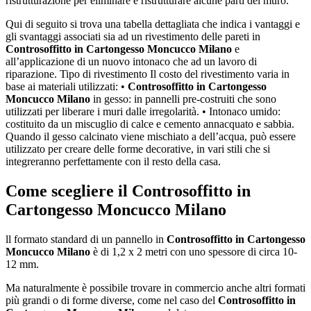
ristrutturazione per eliminare e ristrutturare alcune parti del muro.
Qui di seguito si trova una tabella dettagliata che indica i vantaggi e
gli svantaggi associati sia ad un rivestimento delle pareti in
Controsoffitto in Cartongesso Moncucco Milano
e
all’applicazione di un nuovo intonaco che ad un lavoro di
riparazione. Tipo di rivestimento Il costo del rivestimento varia in
base ai materiali utilizzati: •
Controsoffitto in Cartongesso
Moncucco Milano
in gesso: in pannelli pre-costruiti che sono
utilizzati per liberare i muri dalle irregolarità. • Intonaco umido:
costituito da un miscuglio di calce e cemento annacquato e sabbia.
Quando il gesso calcinato viene mischiato a dell’acqua, può essere
utilizzato per creare delle forme decorative, in vari stili che si
integreranno perfettamente con il resto della casa.
Come scegliere il
Controsoffitto in
Cartongesso Moncucco Milano
ll formato standard di un pannello in
Controsoffitto in Cartongesso
Moncucco Milano
è di 1,2 x 2 metri con uno spessore di circa 10-
12 mm.
Ma naturalmente è possibile trovare in commercio anche altri formati
più grandi o di forme diverse, come nel caso del
Controsoffitto in