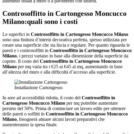
alluminio fissati a muro o a pavimento con tasselli.
Controsoffitto in Cartongesso Moncucco
Milano
:quali sono i costi
Le superfici in
Controsoffitto in Cartongesso Moncucco Milano
sono una finitura d’interni decorativa perfetta, spesso utilizzata per
creare una superficie che sia liscia e regolare. Per quanto riguarda le
pareti e i controsoffitti in
Controsoffitto in Cartongesso Moncucco
Milano
, i prezzi variano in base alla dimensione della superficie da
coprire. Il costo del
Controsoffitto in Cartongesso Moncucco
Milano
per mq varia tra i €25 ai €45 al mq, aumentando in base
all’altezza del muro e alla difficoltà d’accesso alla superficie.
Installazione Cartongesso
In aree ad accessibilità ridotta, il costo del
Controsoffitto in
Cartongesso Moncucco Milano
per mq potrebbe aumentare
persino del 50%. Prima di cominciare un lavoro edile per ottenere
delle pareti o soffitti in
Controsoffitto in Cartongesso Moncucco
Milano
, bisognerà attuare alcuni lavori preparativi che
aumenteranno la spesa finale.