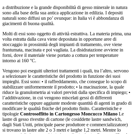
a distribuzione e la grande disponibilità di gesso minerale in natura
sono alla base della sua antica applicazione in edilizia. I depositi
naturali sono diffusi un po’ ovunque: in Italia vi è abbondanza di
giacimenti di buona qualità.
Molti di essi sono oggetto di attività estrattiva. La materia prima, una
volta estratta dalla cava viene depositata in opportune aree di
stoccaggio in prossimità degli impianti di trattamento, ove viene
frantumata, macinata e poi vagliata. La disidratazione avviene in
forni, dove il materiale viene portato a cottura per temperature
intorno ai 160 °C.
Vengono poi eseguiti ulteriori trattamenti i quali, tra l’altro, servono
a selezionare le caratteristiche del prodotto in funzione dei suoi
impieghi. Essi sono: • il raffreddamento, che consegue lo scopo di
stabilizzare uniformemente il prodotto; • la macinazione, la quale
riduce la granulometria ai valori previsti dalla specifica di impiego; •
l’additivazione, in cui vengono miscelati gessi di differenti
caratteristiche oppure aggiunte modeste quantità di agenti in grado di
modificare le qualità fisiche del prodotto finito. Caratteristiche e
tipologie
Controsoffitto in Cartongesso Moncucco Milano
Le
lastre di gesso rivestite di cartone (le cosiddette lastre sandwich,
dagli Stati Uniti, principale paese produttore e commercializzatore)
si trovano in lastre alte 2 o 3 metri e larghe 1,2 metri. Mentre lo