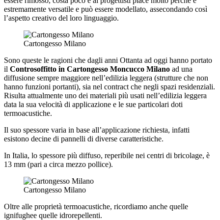
essere rimosso, costa poco e ai progettisti piace molto perché è
estremamente versatile e può essere modellato, assecondando così
l’aspetto creativo del loro linguaggio.
Cartongesso Milano
Sono queste le ragioni che dagli anni Ottanta ad oggi hanno portato
il
Controsoffitto in Cartongesso Moncucco Milano
ad una
diffusione sempre maggiore nell’edilizia leggera (strutture che non
hanno funzioni portanti), sia nel contract che negli spazi residenziali.
Risulta attualmente uno dei materiali più usati nell’edilizia leggera
data la sua velocità di applicazione e le sue particolari doti
termoacustiche.
Il suo spessore varia in base all’applicazione richiesta, infatti
esistono decine di pannelli di diverse caratteristiche.
In Italia, lo spessore più diffuso, reperibile nei centri di bricolage, è
13 mm (pari a circa mezzo pollice).
Cartongesso Milano
Oltre alle proprietà termoacustiche, ricordiamo anche quelle
ignifughee quelle idrorepellenti.