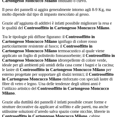
Cartongesso Moncucco Milano
ondulato o curvo.
Il peso dei pannelli si aggira generalmente intorno agli 8-9 Kg, ma
molto dipende dal tipo di impasto mescolato al gesso.
Grazie all’aggiunta di additivi è infatti possibile migliorare la resa e
le qualità del
Controsoffitto in Cartongesso Moncucco Milano
.
Tra le tipologie più diffuse figurano: il
Controsoffitto in
Cartongesso Moncucco Milano
ignifugo di colore rosso
particolarmente resistente al fuoco; il
Controsoffitto in
Cartongesso Moncucco Milano
termoacustico al quale viene
applicato un foglio di polistirolo fonoassorbente; il
Controsoffitto in
Cartongesso Moncucco Milano
idrorepellente di colore verde,
ideale per gli ambienti più umidi della casa come i bagni e la cucina;
le lastre di
Controsoffitto in Cartongesso Moncucco Milano
per
esterno progettate per sopportare gli sbalzi termici; il
Controsoffitto
in Cartongesso Moncucco Milano
rinforzato con speciali lastre di
fibre di vetro e legno. Una delle tendenze degli ultimi anni è
l’utilizzo artistico del
Controsoffitto in Cartongesso Moncucco
Milano
.
Grazie alla duttilità dei pannelli è infatti possibile creare forme e
strutture decorative da applicare al soffitto e alle pareti, ma anche
utilissime soluzioni d’arredo salva spazio come nicchie, librerie in
Controsoffitto in Cartongesso Moncucco Milano
, cabine