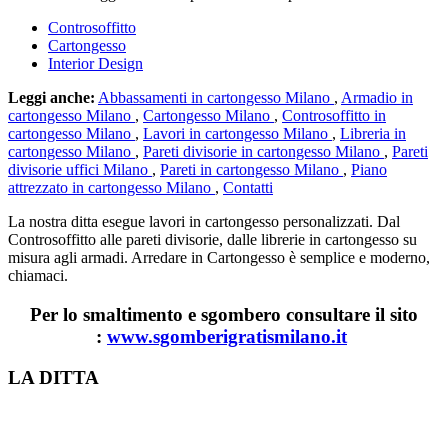
Controsoffitto
Cartongesso
Interior Design
Leggi anche:
Abbassamenti in cartongesso Milano
,
Armadio in
cartongesso Milano
,
Cartongesso Milano
,
Controsoffitto in
cartongesso Milano
,
Lavori in cartongesso Milano
,
Libreria in
cartongesso Milano
,
Pareti divisorie in cartongesso Milano
,
Pareti
divisorie uffici Milano
,
Pareti in cartongesso Milano
,
Piano
attrezzato in cartongesso Milano
,
Contatti
La nostra ditta esegue lavori in cartongesso personalizzati. Dal
Controsoffitto alle pareti divisorie, dalle librerie in cartongesso su
misura agli armadi. Arredare in Cartongesso è semplice e moderno,
chiamaci.
Per lo smaltimento e sgombero consultare il sito
:
www.sgomberigratismilano.it
Footer
LA DITTA
Lavorazioni in cartongesso Milano