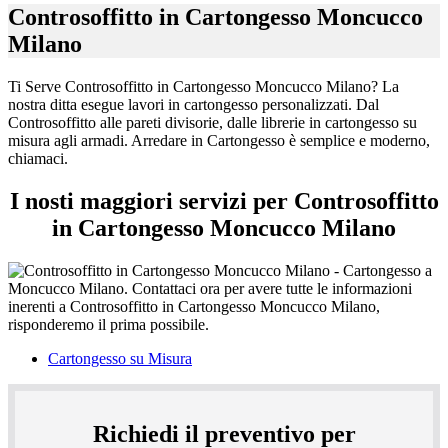
cartongesso
Controsoffitto in Cartongesso Moncucco
su
misura
Milano
agli
armadi.
Ti Serve Controsoffitto in Cartongesso Moncucco Milano? La
Arredare
nostra ditta esegue lavori in cartongesso personalizzati. Dal
in
Controsoffitto alle pareti divisorie, dalle librerie in cartongesso su
Cartongesso
misura agli armadi. Arredare in Cartongesso è semplice e moderno,
è
chiamaci.
semplice
e
I nosti maggiori servizi per Controsoffitto
moderno,
chiamaci.
in Cartongesso Moncucco Milano
Cartongesso su Misura
Richiedi il preventivo per