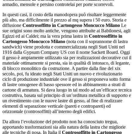
armadio, mensole e persino controtelai per porte scorrevoli.
In questi casi, il costo della manodopera può risultare leggermente
più alto, ma difficilmente il prezzo al mq supera i 50 euro. Storia e
diffusione
Controsoffitto in Cartongesso Moncucco Milano
Le
sue origini sono molto antiche, vengono attribuite ai Babilonesi, agli
Egizzi ed ai Caldei; ma la vera prima lastra in
Controsoffitto in
Cartongesso Moncucco Milano
(nota con il soprannome di lastra
sandwich) viene prodotta e commercializzata negli Stati Uniti nel
1916 dalla Gypsum Company US con il nome Sackett Board. Oggi
il gesso è ampiamente utilizzato sia per realizzazioni decorative cui il
materiale ottimamente si presta, sia in qualità di intonaco, di legante,
di blocco monolitico da costruzione. A partire dalla fine del xix
secolo, poi, fu ideato negli Stati Uniti un nuovo e rivoluzionario
ciclo di produzione industriale ove il gesso si proponeva sotto forma
di lastre omogenee di basso spessore ed in abbinamento a strati di
cartone di armatura. Si dava luogo in tal modo ad un’efficace tecnica
costruttiva, basata sul principio di un’orditura metallica di supporto e
un rivestimento con le nuove lastre di gesso, al fine di realizzare
elementi di separazione verticale (pareti e contropareti) ed
orizzontale (controsoffitti) all’interno degli edifici.
Da allora l’evoluzione del prodotto non ha conosciuto tregua,
apportando trasformazioni sia alla natura della lastra che migliorie
alle tecniche di posa. In Italia il
Controsoffitto in Cartongesso