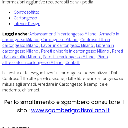
Informazioni aggiuntive recuperabili da wikipedia
Controsoffitto
Cartongesso
Interior Design
Leggi anche:
Abbassamenti in cartongesso Milano
,
Armadio in
cartongesso Milano
,
Cartongesso Milano
,
Controsoffitto in
cartongesso Milano
,
Lavori in cartongesso Milano
,
Libreria in
cartongesso Milano
,
Pareti divisorie in cartongesso Milano
,
Pareti
divisorie uffici Milano
,
Pareti in cartongesso Milano
,
Piano
attrezzato in cartongesso Milano
,
Contatti
La nostra ditta esegue lavori in cartongesso personalizzati. Dal
Controsoffitto alle pareti divisorie, dalle librerie in cartongesso su
misura agli armadi. Arredare in Cartongesso è semplice e
moderno, chiamaci.
Per lo smaltimento e sgombero consultare il
sito :
www.sgomberigratismilano.it
Footer