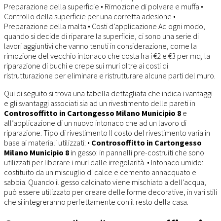
Preparazione della superficie • Rimozione di polvere e muffa •
Controllo della superficie per una corretta adesione •
Preparazione della malta • Costi d’applicazione Ad ogni modo,
quando si decide di riparare la superficie, ci sono una serie di
lavori aggiuntivi che vanno tenuti in considerazione, come la
rimozione del vecchio intonaco che costa fra i €2 e €3 per mq, la
riparazione di buchi e crepe sui muri oltre ai costi di
ristrutturazione per eliminare e ristrutturare alcune parti del muro.
Qui di seguito si trova una tabella dettagliata che indica i vantaggi
e gli svantaggi associati sia ad un rivestimento delle pareti in
Controsoffitto in Cartongesso Milano Municipio 8
e
all’applicazione di un nuovo intonaco che ad un lavoro di
riparazione. Tipo di rivestimento Il costo del rivestimento varia in
base ai materiali utilizzati: •
Controsoffitto in Cartongesso
Milano Municipio 8
in gesso: in pannelli pre-costruiti che sono
utilizzati per liberare i muri dalle irregolarità. • Intonaco umido:
costituito da un miscuglio di calce e cemento annacquato e
sabbia. Quando il gesso calcinato viene mischiato a dell’acqua,
può essere utilizzato per creare delle forme decorative, in vari stili
che si integreranno perfettamente con il resto della casa.