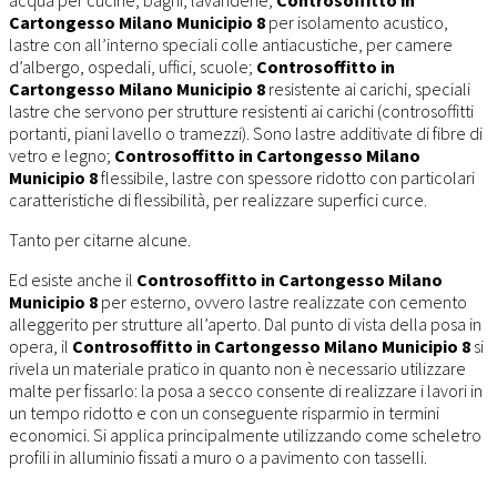
acqua per cucine, bagni, lavanderie;
Controsoffitto in
Cartongesso Milano Municipio 8
per isolamento acustico,
lastre con all’interno speciali colle antiacustiche, per camere
d’albergo, ospedali, uffici, scuole;
Controsoffitto in
Cartongesso Milano Municipio 8
resistente ai carichi, speciali
lastre che servono per strutture resistenti ai carichi (controsoffitti
portanti, piani lavello o tramezzi). Sono lastre additivate di fibre di
vetro e legno;
Controsoffitto in Cartongesso Milano
Municipio 8
flessibile, lastre con spessore ridotto con particolari
caratteristiche di flessibilità, per realizzare superfici curce.
Tanto per citarne alcune.
Ed esiste anche il
Controsoffitto in Cartongesso Milano
Municipio 8
per esterno, ovvero lastre realizzate con cemento
alleggerito per strutture all’aperto. Dal punto di vista della posa in
opera, il
Controsoffitto in Cartongesso Milano Municipio 8
si
rivela un materiale pratico in quanto non è necessario utilizzare
malte per fissarlo: la posa a secco consente di realizzare i lavori in
un tempo ridotto e con un conseguente risparmio in termini
economici. Si applica principalmente utilizzando come scheletro
profili in alluminio fissati a muro o a pavimento con tasselli.