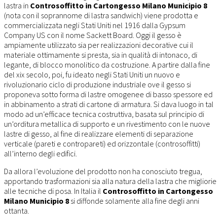
lastra in
Controsoffitto in Cartongesso Milano Municipio 8
(nota con il soprannome di lastra sandwich) viene prodotta e
commercializzata negli Stati Uniti nel 1916 dalla Gypsum
Company US con il nome Sackett Board. Oggi il gesso è
ampiamente utilizzato sia per realizzazioni decorative cui il
materiale ottimamente si presta, sia in qualità di intonaco, di
legante, di blocco monolitico da costruzione. A partire dalla fine
del xix secolo, poi, fu ideato negli Stati Uniti un nuovo e
rivoluzionario ciclo di produzione industriale ove il gesso si
proponeva sotto forma di lastre omogenee di basso spessore ed
in abbinamento a strati di cartone di armatura. Si dava luogo in tal
modo ad un’efficace tecnica costruttiva, basata sul principio di
un’orditura metallica di supporto e un rivestimento con le nuove
lastre di gesso, al fine di realizzare elementi di separazione
verticale (pareti e contropareti) ed orizzontale (controsoffitti)
all’interno degli edifici.
Da allora l’evoluzione del prodotto non ha conosciuto tregua,
apportando trasformazioni sia alla natura della lastra che migliorie
alle tecniche di posa. In Italia il
Controsoffitto in Cartongesso
Milano Municipio 8
si diffonde solamente alla fine degli anni
ottanta.