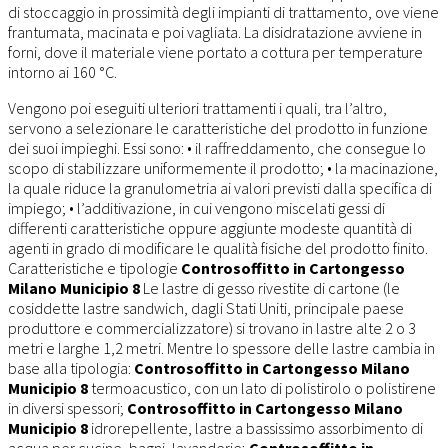
di stoccaggio in prossimità degli impianti di trattamento, ove viene
frantumata, macinata e poi vagliata. La disidratazione avviene in
forni, dove il materiale viene portato a cottura per temperature
intorno ai 160 °C.
Vengono poi eseguiti ulteriori trattamenti i quali, tra l’altro,
servono a selezionare le caratteristiche del prodotto in funzione
dei suoi impieghi. Essi sono: • il raffreddamento, che consegue lo
scopo di stabilizzare uniformemente il prodotto; • la macinazione,
la quale riduce la granulometria ai valori previsti dalla specifica di
impiego; • l’additivazione, in cui vengono miscelati gessi di
differenti caratteristiche oppure aggiunte modeste quantità di
agenti in grado di modificare le qualità fisiche del prodotto finito.
Caratteristiche e tipologie
Controsoffitto in Cartongesso
Milano Municipio 8
Le lastre di gesso rivestite di cartone (le
cosiddette lastre sandwich, dagli Stati Uniti, principale paese
produttore e commercializzatore) si trovano in lastre alte 2 o 3
metri e larghe 1,2 metri. Mentre lo spessore delle lastre cambia in
base alla tipologia:
Controsoffitto in Cartongesso Milano
Municipio 8
termoacustico, con un lato di polistirolo o polistirene
in diversi spessori;
Controsoffitto in Cartongesso Milano
Municipio 8
idrorepellente, lastre a bassissimo assorbimento di