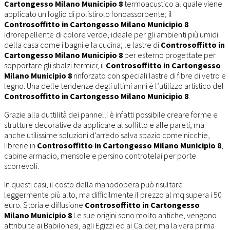
Cartongesso Milano Municipio 8
termoacustico al quale viene
applicato un foglio di polistirolo fonoassorbente; il
Controsoffitto in Cartongesso Milano Municipio 8
idrorepellente di colore verde, ideale per gli ambienti più umidi
della casa come i bagni e la cucina; le lastre di
Controsoffitto in
Cartongesso Milano Municipio 8
per esterno progettate per
sopportare gli sbalzi termici; il
Controsoffitto in Cartongesso
Milano Municipio 8
rinforzato con speciali lastre di fibre di vetro e
legno. Una delle tendenze degli ultimi anni è l’utilizzo artistico del
Controsoffitto in Cartongesso Milano Municipio 8
.
Grazie alla duttilità dei pannelli è infatti possibile creare forme e
strutture decorative da applicare al soffitto e alle pareti, ma
anche utilissime soluzioni d’arredo salva spazio come nicchie,
librerie in
Controsoffitto in Cartongesso Milano Municipio 8
,
cabine armadio, mensole e persino controtelai per porte
scorrevoli.
In questi casi, il costo della manodopera può risultare
leggermente più alto, ma difficilmente il prezzo al mq supera i 50
euro. Storia e diffusione
Controsoffitto in Cartongesso
Milano Municipio 8
Le sue origini sono molto antiche, vengono
attribuite ai Babilonesi, agli Egizzi ed ai Caldei; ma la vera prima