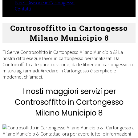
dalle
Pareti Divisorie in Cartongesso
librerie
Contatti
in
cartongesso
su
Controsoffitto in Cartongesso
misura
Milano Municipio 8
agli
armadi.
Arredare
Ti Serve Controsoffitto in Cartongesso Milano Municipio 8? La
in
nostra ditta esegue lavori in cartongesso personalizzati. Dal
Cartongesso
Controsoffitto alle pareti divisorie, dalle librerie in cartongesso su
è
misura agli armadi. Arredare in Cartongesso è semplice e
semplice
moderno, chiamaci.
e
moderno,
I nosti maggiori servizi per
chiamaci.
Controsoffitto in Cartongesso
Milano Municipio 8