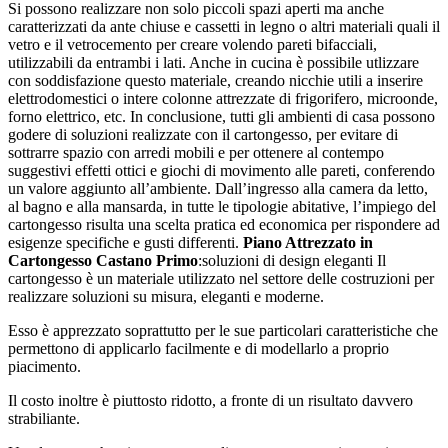
Si possono realizzare non solo piccoli spazi aperti ma anche
caratterizzati da ante chiuse e cassetti in legno o altri materiali quali il
vetro e il vetrocemento per creare volendo pareti bifacciali,
utilizzabili da entrambi i lati. Anche in cucina è possibile utlizzare
con soddisfazione questo materiale, creando nicchie utili a inserire
elettrodomestici o intere colonne attrezzate di frigorifero, microonde,
forno elettrico, etc. In conclusione, tutti gli ambienti di casa possono
godere di soluzioni realizzate con il cartongesso, per evitare di
sottrarre spazio con arredi mobili e per ottenere al contempo
suggestivi effetti ottici e giochi di movimento alle pareti, conferendo
un valore aggiunto all’ambiente. Dall’ingresso alla camera da letto,
al bagno e alla mansarda, in tutte le tipologie abitative, l’impiego del
cartongesso risulta una scelta pratica ed economica per rispondere ad
esigenze specifiche e gusti differenti.
Piano Attrezzato in
Cartongesso Castano Primo
:soluzioni di design eleganti Il
cartongesso è un materiale utilizzato nel settore delle costruzioni per
realizzare soluzioni su misura, eleganti e moderne.
Esso è apprezzato soprattutto per le sue particolari caratteristiche che
permettono di applicarlo facilmente e di modellarlo a proprio
piacimento.
Il costo inoltre è piuttosto ridotto, a fronte di un risultato davvero
strabiliante.