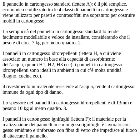
Il pannello in cartongesso standard (lettera A): è il più semplice,
economico e utilizzato tra le 4 classi di pannelli in cartongesso e
viene utilizzato per pareti e controsoffitti ma sopratutto per costruire
mobili in cartongesso.
La semplicità del pannello in cartongesso standard lo rende
facilmente modellabile e veloce da installare, considerando che il
peso è di circa 7 kg per metro quadro. 2.
I pannelli in cartongesso idrorepellenti (lettera H, a cui viene
associato un numero in base alla capacità di assorbimento
dell’acqua, quindi H1, H2, H3 ecc): i pannelli in cartongesso
idrorepellenti sono ideali in ambienti in cui c’è molta umidità
(bagno, cucina ecc).
il rivestimento in materiale resistente all’acqua, rende il cartongesso
immune da ogni tipo di danno.
Lo spessore dei pannelli in cartongesso idrorepellenti è di 13mm e
pesano 10 kg al metro quadro. 3.
I pannelli in cartongesso ignifughi (lettera F): il materiale per la
realizzazione dei pannelli in cartongesso ignifughi è lavorato con
gesso emidrato e rinforzato con fibra di vetro che impedisce al fuoco
di attaccare il pannello.