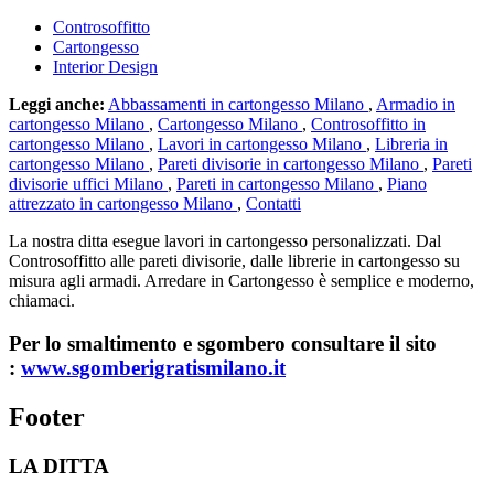
Controsoffitto
Cartongesso
Interior Design
Leggi anche:
Abbassamenti in cartongesso Milano
,
Armadio in
cartongesso Milano
,
Cartongesso Milano
,
Controsoffitto in
cartongesso Milano
,
Lavori in cartongesso Milano
,
Libreria in
cartongesso Milano
,
Pareti divisorie in cartongesso Milano
,
Pareti
divisorie uffici Milano
,
Pareti in cartongesso Milano
,
Piano
attrezzato in cartongesso Milano
,
Contatti
La nostra ditta esegue lavori in cartongesso personalizzati. Dal
Controsoffitto alle pareti divisorie, dalle librerie in cartongesso su
misura agli armadi. Arredare in Cartongesso è semplice e moderno,
chiamaci.
Per lo smaltimento e sgombero consultare il sito
:
www.sgomberigratismilano.it
Footer
LA DITTA