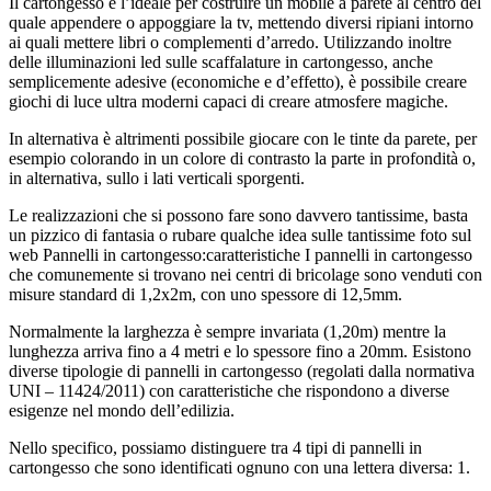
Il cartongesso è l’ideale per costruire un mobile a parete al centro del
quale appendere o appoggiare la tv, mettendo diversi ripiani intorno
ai quali mettere libri o complementi d’arredo. Utilizzando inoltre
delle illuminazioni led sulle scaffalature in cartongesso, anche
semplicemente adesive (economiche e d’effetto), è possibile creare
giochi di luce ultra moderni capaci di creare atmosfere magiche.
In alternativa è altrimenti possibile giocare con le tinte da parete, per
esempio colorando in un colore di contrasto la parte in profondità o,
in alternativa, sullo i lati verticali sporgenti.
Le realizzazioni che si possono fare sono davvero tantissime, basta
un pizzico di fantasia o rubare qualche idea sulle tantissime foto sul
web Pannelli in cartongesso:caratteristiche I pannelli in cartongesso
che comunemente si trovano nei centri di bricolage sono venduti con
misure standard di 1,2x2m, con uno spessore di 12,5mm.
Normalmente la larghezza è sempre invariata (1,20m) mentre la
lunghezza arriva fino a 4 metri e lo spessore fino a 20mm. Esistono
diverse tipologie di pannelli in cartongesso (regolati dalla normativa
UNI – 11424/2011) con caratteristiche che rispondono a diverse
esigenze nel mondo dell’edilizia.
Nello specifico, possiamo distinguere tra 4 tipi di pannelli in
cartongesso che sono identificati ognuno con una lettera diversa: 1.