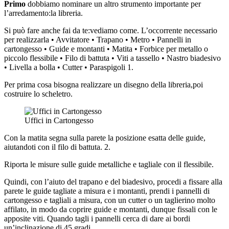
Primo
dobbiamo nominare un altro strumento importante per
l’arredamento:la libreria.
Si può fare anche fai da te:vediamo come. L’occorrente necessario
per realizzarla • Avvitatore • Trapano • Metro • Pannelli in
cartongesso • Guide e montanti • Matita • Forbice per metallo o
piccolo flessibile • Filo di battuta • Viti a tassello • Nastro biadesivo
• Livella a bolla • Cutter • Paraspigoli 1.
Per prima cosa bisogna realizzare un disegno della libreria,poi
costruire lo scheletro.
Uffici in Cartongesso
Con la matita segna sulla parete la posizione esatta delle guide,
aiutandoti con il filo di battuta. 2.
Riporta le misure sulle guide metalliche e tagliale con il flessibile.
Quindi, con l’aiuto del trapano e del biadesivo, procedi a fissare alla
parete le guide tagliate a misura e i montanti, prendi i pannelli di
cartongesso e tagliali a misura, con un cutter o un taglierino molto
affilato, in modo da coprire guide e montanti, dunque fissali con le
apposite viti. Quando tagli i pannelli cerca di dare ai bordi
un’inclinazione di 45 gradi.