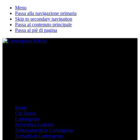
Menu
Passa alla navigazione primaria
Skip to secondary navigation
Passa al contenuto principale
Passa al piè di pagina
La nostra ditta esegue lavori in cartongesso personalizzati. Dal
Controsoffitto alle pareti divisorie, dalle librerie in cartongesso su
misura agli armadi. Arredare in Cartongesso è semplice e moderno,
chiamaci.
Mobile Menu
Menu
Home
Chi Siamo
Cartongesso
Preventivo Gratuito
Abbassamenti in Cartongesso
Armadio in Cartongesso