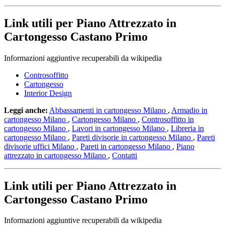
Link utili per Piano Attrezzato in
Cartongesso Castano Primo
Informazioni aggiuntive recuperabili da wikipedia
Controsoffitto
Cartongesso
Interior Design
Leggi anche:
Abbassamenti in cartongesso Milano
,
Armadio in
cartongesso Milano
,
Cartongesso Milano
,
Controsoffitto in
cartongesso Milano
,
Lavori in cartongesso Milano
,
Libreria in
cartongesso Milano
,
Pareti divisorie in cartongesso Milano
,
Pareti
divisorie uffici Milano
,
Pareti in cartongesso Milano
,
Piano
attrezzato in cartongesso Milano
,
Contatti
Link utili per Piano Attrezzato in
Cartongesso Castano Primo
Informazioni aggiuntive recuperabili da wikipedia