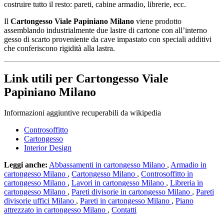
costruire tutto il resto: pareti, cabine armadio, librerie, ecc.
Il
Cartongesso Viale Papiniano Milano
viene prodotto
assemblando industrialmente due lastre di cartone con all’interno
gesso di scarto proveniente da cave impastato con speciali additivi
che conferiscono rigidità alla lastra.
Link utili per Cartongesso Viale
Papiniano Milano
Informazioni aggiuntive recuperabili da wikipedia
Controsoffitto
Cartongesso
Interior Design
Leggi anche:
Abbassamenti in cartongesso Milano
,
Armadio in
cartongesso Milano
,
Cartongesso Milano
,
Controsoffitto in
cartongesso Milano
,
Lavori in cartongesso Milano
,
Libreria in
cartongesso Milano
,
Pareti divisorie in cartongesso Milano
,
Pareti
divisorie uffici Milano
,
Pareti in cartongesso Milano
,
Piano
attrezzato in cartongesso Milano
,
Contatti