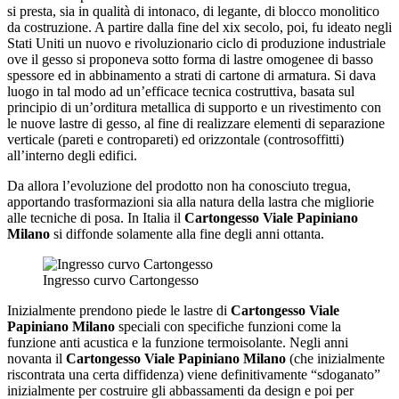
si presta, sia in qualità di intonaco, di legante, di blocco monolitico
da costruzione. A partire dalla fine del xix secolo, poi, fu ideato negli
Stati Uniti un nuovo e rivoluzionario ciclo di produzione industriale
ove il gesso si proponeva sotto forma di lastre omogenee di basso
spessore ed in abbinamento a strati di cartone di armatura. Si dava
luogo in tal modo ad un’efficace tecnica costruttiva, basata sul
principio di un’orditura metallica di supporto e un rivestimento con
le nuove lastre di gesso, al fine di realizzare elementi di separazione
verticale (pareti e contropareti) ed orizzontale (controsoffitti)
all’interno degli edifici.
Da allora l’evoluzione del prodotto non ha conosciuto tregua,
apportando trasformazioni sia alla natura della lastra che migliorie
alle tecniche di posa. In Italia il
Cartongesso Viale Papiniano
Milano
si diffonde solamente alla fine degli anni ottanta.
Ingresso curvo Cartongesso
Inizialmente prendono piede le lastre di
Cartongesso Viale
Papiniano Milano
speciali con specifiche funzioni come la
funzione anti acustica e la funzione termoisolante. Negli anni
novanta il
Cartongesso Viale Papiniano Milano
(che inizialmente
riscontrata una certa diffidenza) viene definitivamente “sdoganato”
inizialmente per costruire gli abbassamenti da design e poi per