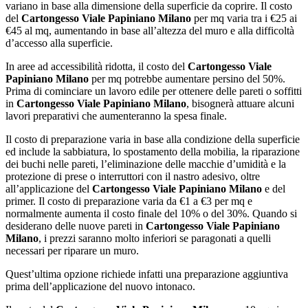
variano in base alla dimensione della superficie da coprire. Il costo
del
Cartongesso Viale Papiniano Milano
per mq varia tra i €25 ai
€45 al mq, aumentando in base all’altezza del muro e alla difficoltà
d’accesso alla superficie.
In aree ad accessibilità ridotta, il costo del
Cartongesso Viale
Papiniano Milano
per mq potrebbe aumentare persino del 50%.
Prima di cominciare un lavoro edile per ottenere delle pareti o soffitti
in
Cartongesso Viale Papiniano Milano
, bisognerà attuare alcuni
lavori preparativi che aumenteranno la spesa finale.
Il costo di preparazione varia in base alla condizione della superficie
ed include la sabbiatura, lo spostamento della mobilia, la riparazione
dei buchi nelle pareti, l’eliminazione delle macchie d’umidità e la
protezione di prese o interruttori con il nastro adesivo, oltre
all’applicazione del
Cartongesso Viale Papiniano Milano
e del
primer. Il costo di preparazione varia da €1 a €3 per mq e
normalmente aumenta il costo finale del 10% o del 30%. Quando si
desiderano delle nuove pareti in
Cartongesso Viale Papiniano
Milano
, i prezzi saranno molto inferiori se paragonati a quelli
necessari per riparare un muro.
Quest’ultima opzione richiede infatti una preparazione aggiuntiva
prima dell’applicazione del nuovo intonaco.