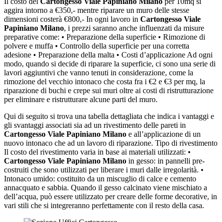
Il costo del
Cartongesso Viale Papiniano Milano
per 10mq si
aggira intorno a €350,- mentre riparare un muro delle stesse
dimensioni costerà €800,- In ogni lavoro in
Cartongesso Viale
Papiniano Milano
, i prezzi saranno anche influenzati da misure
preparative come: • Preparazione della superficie • Rimozione di
polvere e muffa • Controllo della superficie per una corretta
adesione • Preparazione della malta • Costi d’applicazione Ad ogni
modo, quando si decide di riparare la superficie, ci sono una serie di
lavori aggiuntivi che vanno tenuti in considerazione, come la
rimozione del vecchio intonaco che costa fra i €2 e €3 per mq, la
riparazione di buchi e crepe sui muri oltre ai costi di ristrutturazione
per eliminare e ristrutturare alcune parti del muro.
Qui di seguito si trova una tabella dettagliata che indica i vantaggi e
gli svantaggi associati sia ad un rivestimento delle pareti in
Cartongesso Viale Papiniano Milano
e all’applicazione di un
nuovo intonaco che ad un lavoro di riparazione. Tipo di rivestimento
Il costo del rivestimento varia in base ai materiali utilizzati: •
Cartongesso Viale Papiniano Milano
in gesso: in pannelli pre-
costruiti che sono utilizzati per liberare i muri dalle irregolarità. •
Intonaco umido: costituito da un miscuglio di calce e cemento
annacquato e sabbia. Quando il gesso calcinato viene mischiato a
dell’acqua, può essere utilizzato per creare delle forme decorative, in
vari stili che si integreranno perfettamente con il resto della casa.