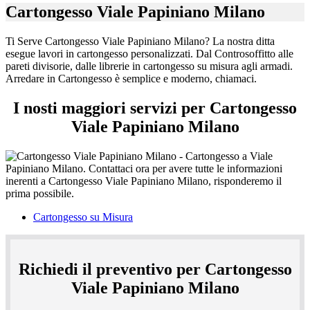
cartongesso
Cartongesso Viale Papiniano Milano
su
misura
agli
Ti Serve Cartongesso Viale Papiniano Milano? La nostra ditta
armadi.
esegue lavori in cartongesso personalizzati. Dal Controsoffitto alle
Arredare
pareti divisorie, dalle librerie in cartongesso su misura agli armadi.
in
Arredare in Cartongesso è semplice e moderno, chiamaci.
Cartongesso
è
I nosti maggiori servizi per Cartongesso
semplice
Viale Papiniano Milano
e
moderno,
chiamaci.
Cartongesso su Misura
Richiedi il preventivo per Cartongesso
Viale Papiniano Milano