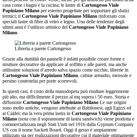
casa come i bagni e la cucina; le lastre di
Cartongesso Viale
Papiniano Milano
per esterno progettate per sopportare gli sbalzi
termici; il
Cartongesso Viale Papiniano Milano
rinforzato con
speciali lastre di fibre di vetro e legno. Una delle tendenze degli
ultimi anni è l’utilizzo artistico del
Cartongesso Viale Papiniano
Milano
.
Libreria a parete Cartongesso
Grazie alla duttilità dei pannelli è infatti possibile creare forme e
strutture decorative da applicare al soffitto e alle pareti, ma anche
utilissime soluzioni d’arredo salva spazio come nicchie, librerie in
Cartongesso Viale Papiniano Milano
, cabine armadio, mensole e
persino controtelai per porte scorrevoli.
In questi casi, il costo della manodopera può risultare leggermente
più alto, ma difficilmente il prezzo al mq supera i 50 euro. Storia e
diffusione
Cartongesso Viale Papiniano Milano
Le sue origini
sono molto antiche, vengono attribuite ai Babilonesi, agli Egizzi ed
ai Caldei; ma la vera prima lastra in
Cartongesso Viale Papiniano
Milano
(nota con il soprannome di lastra sandwich) viene prodotta e
commercializzata negli Stati Uniti nel 1916 dalla Gypsum Company
US con il nome Sackett Board. Oggi il gesso è ampiamente
utilizzato sia per realizzazioni decorative cui il materiale ottimamente