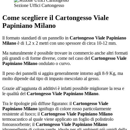
Sezione Uffici Cartongesso
Come scegliere il
Cartongesso Viale
Papiniano Milano
ll formato standard di un pannello in
Cartongesso Viale Papiniano
Milano
è di 1,2 x 2 metri con uno spessore di circa 10-12 mm.
Ma naturalmente è possibile trovare in commercio anche altri formati
più grandi o di forme diverse, come nel caso del
Cartongesso Viale
Papiniano Milano
ondulato o curvo.
Il peso dei pannelli si aggira generalmente intorno agli 8-9 Kg, ma
molto dipende dal tipo di impasto mescolato al gesso.
Grazie all’aggiunta di additivi è infatti possibile migliorare la resa e
le qualità del
Cartongesso Viale Papiniano Milano
.
Tra le tipologie più diffuse figurano: il
Cartongesso Viale
Papiniano Milano
ignifugo di colore rosso particolarmente
resistente al fuoco; il
Cartongesso Viale Papiniano Milano
termoacustico al quale viene applicato un foglio di polistirolo
fonoassorbente; il
Cartongesso Viale Papiniano Milano
idrorepellente di colore verde, ideale per gli ambienti più umidi della