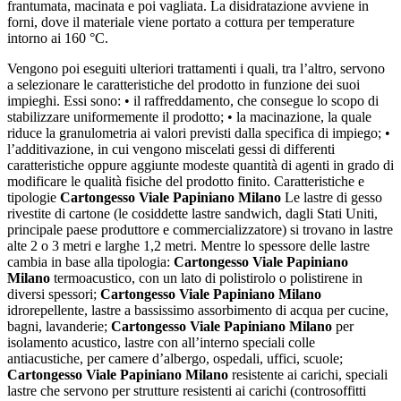
frantumata, macinata e poi vagliata. La disidratazione avviene in
forni, dove il materiale viene portato a cottura per temperature
intorno ai 160 °C.
Vengono poi eseguiti ulteriori trattamenti i quali, tra l’altro, servono
a selezionare le caratteristiche del prodotto in funzione dei suoi
impieghi. Essi sono: • il raffreddamento, che consegue lo scopo di
stabilizzare uniformemente il prodotto; • la macinazione, la quale
riduce la granulometria ai valori previsti dalla specifica di impiego; •
l’additivazione, in cui vengono miscelati gessi di differenti
caratteristiche oppure aggiunte modeste quantità di agenti in grado di
modificare le qualità fisiche del prodotto finito. Caratteristiche e
tipologie
Cartongesso Viale Papiniano Milano
Le lastre di gesso
rivestite di cartone (le cosiddette lastre sandwich, dagli Stati Uniti,
principale paese produttore e commercializzatore) si trovano in lastre
alte 2 o 3 metri e larghe 1,2 metri. Mentre lo spessore delle lastre
cambia in base alla tipologia:
Cartongesso Viale Papiniano
Milano
termoacustico, con un lato di polistirolo o polistirene in
diversi spessori;
Cartongesso Viale Papiniano Milano
idrorepellente, lastre a bassissimo assorbimento di acqua per cucine,
bagni, lavanderie;
Cartongesso Viale Papiniano Milano
per
isolamento acustico, lastre con all’interno speciali colle
antiacustiche, per camere d’albergo, ospedali, uffici, scuole;
Cartongesso Viale Papiniano Milano
resistente ai carichi, speciali
lastre che servono per strutture resistenti ai carichi (controsoffitti