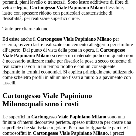
portanti, piani lavello o tramezzi). Sono lastre additivate di fibre di
vetro e legno;
Cartongesso Viale Papiniano Milano
flessibile,
lastre con spessore ridotto con particolari caratteristiche di
flessibilità, per realizzare superfici curce.
Tanto per citarne alcune.
Ed esiste anche il
Cartongesso Viale Papiniano Milano
per
esterno, ovvero lastre realizzate con cemento alleggerito per strutture
all’aperto. Dal punto di vista della posa in opera, il
Cartongesso
Viale Papiniano Milano
si rivela un materiale pratico in quanto non
è necessario utilizzare malte per fissarlo: la posa a secco consente di
realizzare i lavori in un tempo ridotto e con un conseguente
risparmio in termini economici. Si applica principalmente utilizzando
come scheletro profili in alluminio fissati a muro o a pavimento con
tasselli.
Cartongesso Viale Papiniano
Milano
:quali sono i costi
Le superfici in
Cartongesso Viale Papiniano Milano
sono una
finitura d’interni decorativa perfetta, spesso utilizzata per creare una
superficie che sia liscia e regolare. Per quanto riguarda le pareti e i
controsoffitti in
Cartongesso Viale Papiniano Milano
, i prezzi