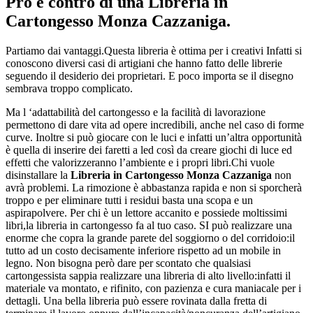
Pro e contro di una
Libreria in
Cartongesso Monza Cazzaniga
.
Partiamo dai vantaggi.Questa libreria è ottima per i creativi Infatti si
conoscono diversi casi di artigiani che hanno fatto delle librerie
seguendo il desiderio dei proprietari. E poco importa se il disegno
sembrava troppo complicato.
Ma l ‘adattabilità del cartongesso e la facilità di lavorazione
permettono di dare vita ad opere incredibili, anche nel caso di forme
curve. Inoltre si può giocare con le luci e infatti un’altra opportunità
è quella di inserire dei faretti a led così da creare giochi di luce ed
effetti che valorizzeranno l’ambiente e i propri libri.Chi vuole
disinstallare la
Libreria in Cartongesso Monza Cazzaniga
non
avrà problemi. La rimozione è abbastanza rapida e non si sporcherà
troppo e per eliminare tutti i residui basta una scopa e un
aspirapolvere. Per chi è un lettore accanito e possiede moltissimi
libri,la libreria in cartongesso fa al tuo caso. SI può realizzare una
enorme che copra la grande parete del soggiorno o del corridoio:il
tutto ad un costo decisamente inferiore rispetto ad un mobile in
legno. Non bisogna però dare per scontato che qualsiasi
cartongessista sappia realizzare una libreria di alto livello:infatti il
materiale va montato, e rifinito, con pazienza e cura maniacale per i
dettagli. Una bella libreria può essere rovinata dalla fretta di