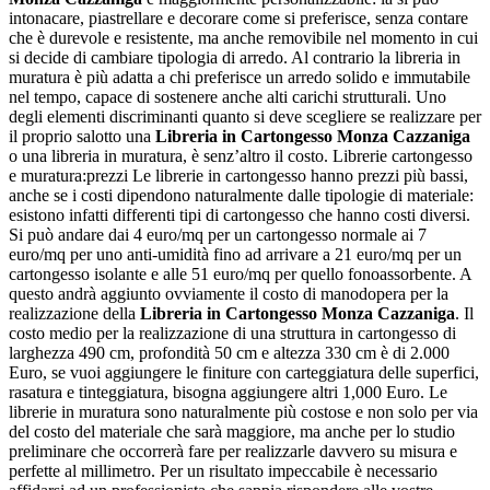
intonacare, piastrellare e decorare come si preferisce, senza contare
che è durevole e resistente, ma anche removibile nel momento in cui
si decide di cambiare tipologia di arredo. Al contrario la libreria in
muratura è più adatta a chi preferisce un arredo solido e immutabile
nel tempo, capace di sostenere anche alti carichi strutturali. Uno
degli elementi discriminanti quanto si deve scegliere se realizzare per
il proprio salotto una
Libreria in Cartongesso Monza Cazzaniga
o una libreria in muratura, è senz’altro il costo. Librerie cartongesso
e muratura:prezzi Le librerie in cartongesso hanno prezzi più bassi,
anche se i costi dipendono naturalmente dalle tipologie di materiale:
esistono infatti differenti tipi di cartongesso che hanno costi diversi.
Si può andare dai 4 euro/mq per un cartongesso normale ai 7
euro/mq per uno anti-umidità fino ad arrivare a 21 euro/mq per un
cartongesso isolante e alle 51 euro/mq per quello fonoassorbente. A
questo andrà aggiunto ovviamente il costo di manodopera per la
realizzazione della
Libreria in Cartongesso Monza Cazzaniga
. Il
costo medio per la realizzazione di una struttura in cartongesso di
larghezza 490 cm, profondità 50 cm e altezza 330 cm è di 2.000
Euro, se vuoi aggiungere le finiture con carteggiatura delle superfici,
rasatura e tinteggiatura, bisogna aggiungere altri 1,000 Euro. Le
librerie in muratura sono naturalmente più costose e non solo per via
del costo del materiale che sarà maggiore, ma anche per lo studio
preliminare che occorrerà fare per realizzarle davvero su misura e
perfette al millimetro. Per un risultato impeccabile è necessario