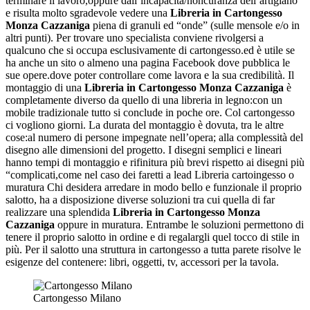
terminare il lavoro,oppure dall’incapacità/noncuranza dell’artigiano
e risulta molto sgradevole vedere una
Libreria in Cartongesso
Monza Cazzaniga
piena di granuli ed “onde” (sulle mensole e/o in
altri punti). Per trovare uno specialista conviene rivolgersi a
qualcuno che si occupa esclusivamente di cartongesso.ed è utile se
ha anche un sito o almeno una pagina Facebook dove pubblica le
sue opere.dove poter controllare come lavora e la sua credibilità. Il
montaggio di una
Libreria in Cartongesso Monza Cazzaniga
è
completamente diverso da quello di una libreria in legno:con un
mobile tradizionale tutto si conclude in poche ore. Col cartongesso
ci vogliono giorni. La durata del montaggio è dovuta, tra le altre
cose:al numero di persone impegnate nell’opera; alla complessità del
disegno alle dimensioni del progetto. I disegni semplici e lineari
hanno tempi di montaggio e rifinitura più brevi rispetto ai disegni più
“complicati,come nel caso dei faretti a lead Libreria cartoingesso o
muratura Chi desidera arredare in modo bello e funzionale il proprio
salotto, ha a disposizione diverse soluzioni tra cui quella di far
realizzare una splendida
Libreria in Cartongesso Monza
Cazzaniga
oppure in muratura. Entrambe le soluzioni permettono di
tenere il proprio salotto in ordine e di regalargli quel tocco di stile in
più. Per il salotto una struttura in cartongesso a tutta parete risolve le
esigenze del contenere: libri, oggetti, tv, accessori per la tavola.
Cartongesso Milano