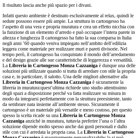
Il risultato lascia anche più spazio per i divani.
Infatti questo ambiente è destinato esclusivamente al relax, quindi le
sedute possono essere più ampie. La struttura in cartongesso ha
l’aspetto di una vera e propria muratura e crea un effetto nicchia con
la funzione di un elemento d’arredo e può occupare l’intera parete in
altezza e lunghezza Il cartongesso ha fatto la sua comparsa in Italia
negli anni ’60 quando veniva impiegato nell’ambito dell’edilizia
leggera come materiale per realizzare muri e pareti divisorie. Nel
tempo però, il cartongesso ha conquistato il mondo dell’arredamento
e del design grazie alle sue caratteristiche di leggerezza e versatilità.
La
Libreria in Cartongesso Monza Cazzaniga
è dunque una delle
soluzioni più utilizzate quando si tratta di arredare con stile la propria
casa e, in particolare, il salotto. Una delle migliori alternative alla
Libreria in Cartongesso Monza Cazzaniga
è sicuramente la
libreria in muratura:quest’ultima richiede uno studio attentissimo
degli spazi a disposizione perché va fatta realizzare su misura in
modo da integrarsi perfettamente con la struttura preesistente, tanto
da sembrare nata insieme all’ambiente stesso. Sicuramente il
cartongesso è un materiale più versatile e meno costoso, per questo
spesso la scelta ricade su una
Libreria in Cartongesso Monza
Cazzaniga
anziché in muratura, tuttavia preferire l’una o l’altra
soluzione dipende molto spesso anche dai gusti personali e dallo
stile con cui è arredata la propria casa. La
Libreria in Cartongesso
Monza Cazzaniga
è maggiormente personalizzabile: la si può