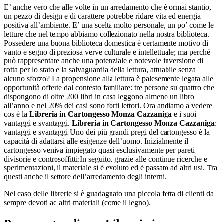
E’ anche vero che alle volte in un arredamento che è ormai stantio,
un pezzo di design e di carattere potrebbe ridare vita ed energia
positiva all’ambiente. E’ una scelta molto personale, un po’ come le
letture che nel tempo abbiamo collezionato nella nostra biblioteca.
Possedere una buona biblioteca domestica è certamente motivo di
vanto e segno di preziosa verve culturale e intellettuale; ma perché
può rappresentare anche una potenziale e notevole inversione di
rotta per lo stato e la salvaguardia della lettura, attuabile senza
alcuno sforzo? La propensione alla lettura è palesemente legata alle
opportunità offerte dal contesto familiare: tre persone su quattro che
dispongono di oltre 200 libri in casa leggono almeno un libro
all’anno e nel 20% dei casi sono forti lettori. Ora andiamo a vedere
cos è la
Libreria in Cartongesso Monza Cazzaniga
e i suoi
vantaggi e svantaggi.
Libreria in Cartongesso Monza Cazzaniga
:
vantaggi e svantaggi Uno dei più grandi pregi del cartongesso è la
capacità di adattarsi alle esigenze dell’uomo. Inizialmente il
cartongesso veniva impiegato quasi esclusivamente per pareti
divisorie e controsoffitti:In seguito, grazie alle continue ricerche e
sperimentazioni, il materiale si è evoluto ed è passato ad altri usi. Tra
questi anche il settore dell’arredamento degli interni.
Nel caso delle librerie si è guadagnato una piccola fetta di clienti da
sempre devoti ad altri materiali (come il legno).