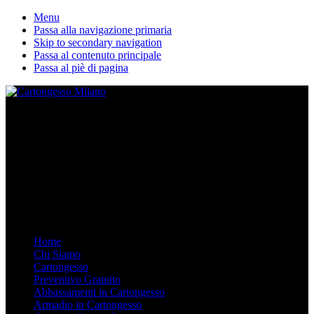
Menu
Passa alla navigazione primaria
Skip to secondary navigation
Passa al contenuto principale
Passa al piè di pagina
La nostra ditta esegue lavori in cartongesso personalizzati. Dal
Controsoffitto alle pareti divisorie, dalle librerie in cartongesso su
misura agli armadi. Arredare in Cartongesso è semplice e moderno,
chiamaci.
Mobile Menu
Menu
Home
Chi Siamo
Cartongesso
Preventivo Gratuito
Abbassamenti in Cartongesso
Armadio in Cartongesso