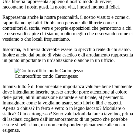
Una libreria rappresenta appieno il nostro modo di vivere,
raccontano i nostri gusti, la nostra vita, i nostri momenti felici.
Rappresenta anche la nostra personalità, il nostro vissuto e come ci
rapportiamo agli altri Dobbiamo pensare alle librerie come a
contenitori di storia, vere e proprie esposizioni che permettono a chi
le osserva di capire chi siamo, molto meglio che osservando come ci
vestiamo o che locali frequentiamo.
Insomma, la libreria dovrebbe essere lo specchio reale di chi siamo.
Inoltre anche dal punto di vista estetico e di arredamento rappresenta
un punto importante in un’abitazione o anche in un ufficio.
Controsoffitto tondo Cartongesso
Innanzi tutto è di fondamentale importanza valutare bene l’ambiente
dove intendiamo inserire questo arredo: porre attenzione al colore
delle pareti, all’illuminazione naturale e artificiale, al pavimento.
Immaginare come la vogliamo usare, solo libri o libri e oggetti.
Aperta o chiusa? In ferro e vetro o in legno laccato? Modulare o
statica? O in cartongesso? Sono valutazioni da fare a tavolino, prima
di lasciarsi cogliere dall’innamoramento di un pezzo che potrebbe
essere si bellissimo, ma non corrispondere pienamente alle nostre
esigenze.