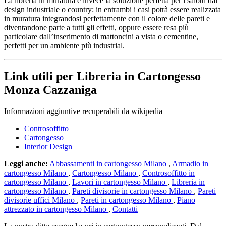
La libreria in muratura è invece la soluzione perfetta per i salotti dal
design industriale o country: in entrambi i casi potrà essere realizzata
in muratura integrandosi perfettamente con il colore delle pareti e
diventandone parte a tutti gli effetti, oppure essere resa più
particolare dall’inserimento di mattoncini a vista o cementine,
perfetti per un ambiente più industrial.
Link utili per Libreria in Cartongesso
Monza Cazzaniga
Informazioni aggiuntive recuperabili da wikipedia
Controsoffitto
Cartongesso
Interior Design
Leggi anche:
Abbassamenti in cartongesso Milano
,
Armadio in
cartongesso Milano
,
Cartongesso Milano
,
Controsoffitto in
cartongesso Milano
,
Lavori in cartongesso Milano
,
Libreria in
cartongesso Milano
,
Pareti divisorie in cartongesso Milano
,
Pareti
divisorie uffici Milano
,
Pareti in cartongesso Milano
,
Piano
attrezzato in cartongesso Milano
,
Contatti