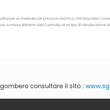
Arredare
in
Cartongesso
è
ruttiva per un materiale dal prezzo economico, che inizia dalle crucia
semplice
e
esso su misura abbiamo dato il primato ad un tipo di ristrutturazione 
moderno,
chiamaci.
gombero consultare il sito :
www.sgo