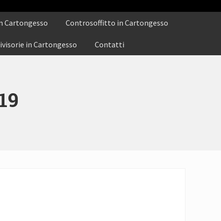
n Cartongesso
Controsoffitto in Cartongesso
ivisorie in Cartongesso
Contatti
19