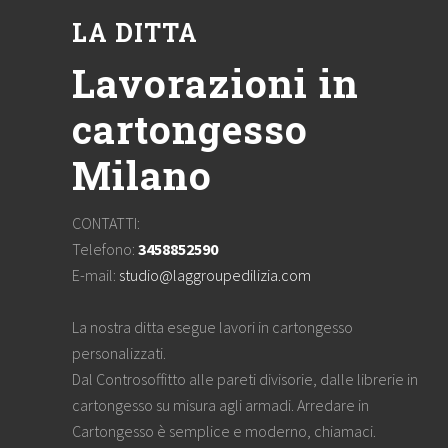
LA DITTA
Lavorazioni in
cartongesso
Milano
CONTATTI:
Telefono:
3458852590
E-mail:
studio@laggroupedilizia.com
La nostra ditta esegue lavori in cartongesso
personalizzati.
Dal Controsoffitto alle pareti divisorie, dalle librerie in
cartongesso su misura agli armadi. Arredare in
Cartongesso è semplice e moderno, chiamaci.