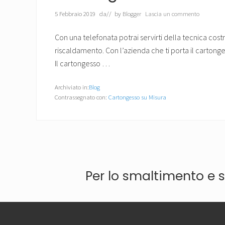
5 Febbraio 2019
da
// by
Blogger
Lascia un commento
Con una telefonata potrai servirti della tecnica cost
riscaldamento. Con l’azienda che ti porta il cartong
Il cartongesso …
Archiviato in:
Blog
Contrassegnato con:
Cartongesso su Misura
Per lo smaltimento e s
Footer