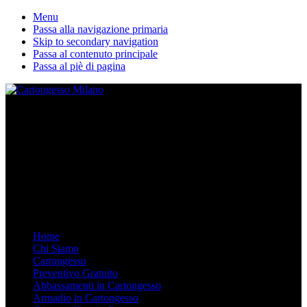
Menu
Passa alla navigazione primaria
Skip to secondary navigation
Passa al contenuto principale
Passa al piè di pagina
La nostra ditta esegue lavori in cartongesso personalizzati. Dal
Controsoffitto alle pareti divisorie, dalle librerie in cartongesso su
misura agli armadi. Arredare in Cartongesso è semplice e moderno,
chiamaci.
Mobile Menu
Menu
Home
Chi Siamo
Cartongesso
Preventivo Gratuito
Abbassamenti in Cartongesso
Armadio in Cartongesso