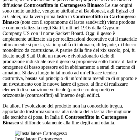
diffusione
Controsoffitto in Cartongesso Binasco
Le sue origini
sono molto antiche, vengono attribuite ai Babilonesi, agli Egizzi ed
ai Caldei; ma la vera prima lastra in
Controsoffitto in Cartongesso
Binasco
(nota con il soprannome di lastra sandwich) viene prodotta
e commercializzata negli Stati Uniti nel 1916 dalla Gypsum
Company US con il nome Sackett Board. Oggi il gesso è
ampiamente utilizzato sia per realizzazioni decorative cui il materiale
ottimamente si presta, sia in qualità di intonaco, di legante, di blocco
monolitico da costruzione. A partire dalla fine del xix secolo, poi, fu
ideato negli Stati Uniti un nuovo e rivoluzionario ciclo di
produzione industriale ove il gesso si proponeva sotto forma di lastre
omogenee di basso spessore ed in abbinamento a strati di cartone di
armatura. Si dava luogo in tal modo ad un’efficace tecnica
costruttiva, basata sul principio di un’orditura metallica di supporto e
un rivestimento con le nuove lastre di gesso, al fine di realizzare
elementi di separazione verticale (pareti e contropareti) ed
orizzontale (controsoffitti) all’interno degli edifici.
Da allora l’evoluzione del prodotto non ha conosciuto tregua,
apportando trasformazioni sia alla natura della lastra che migliorie
alle tecniche di posa. In Italia il
Controsoffitto in Cartongesso
Binasco
si diffonde solamente alla fine degli anni ottanta.
Installatore Cartongesso