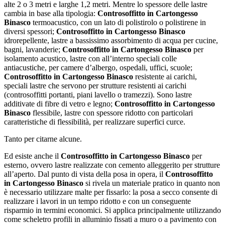
alte 2 o 3 metri e larghe 1,2 metri. Mentre lo spessore delle lastre
cambia in base alla tipologia:
Controsoffitto in Cartongesso
Binasco
termoacustico, con un lato di polistirolo o polistirene in
diversi spessori;
Controsoffitto in Cartongesso Binasco
idrorepellente, lastre a bassissimo assorbimento di acqua per cucine,
bagni, lavanderie;
Controsoffitto in Cartongesso Binasco
per
isolamento acustico, lastre con all’interno speciali colle
antiacustiche, per camere d’albergo, ospedali, uffici, scuole;
Controsoffitto in Cartongesso Binasco
resistente ai carichi,
speciali lastre che servono per strutture resistenti ai carichi
(controsoffitti portanti, piani lavello o tramezzi). Sono lastre
additivate di fibre di vetro e legno;
Controsoffitto in Cartongesso
Binasco
flessibile, lastre con spessore ridotto con particolari
caratteristiche di flessibilità, per realizzare superfici curce.
Tanto per citarne alcune.
Ed esiste anche il
Controsoffitto in Cartongesso Binasco
per
esterno, ovvero lastre realizzate con cemento alleggerito per strutture
all’aperto. Dal punto di vista della posa in opera, il
Controsoffitto
in Cartongesso Binasco
si rivela un materiale pratico in quanto non
è necessario utilizzare malte per fissarlo: la posa a secco consente di
realizzare i lavori in un tempo ridotto e con un conseguente
risparmio in termini economici. Si applica principalmente utilizzando
come scheletro profili in alluminio fissati a muro o a pavimento con