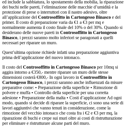
ed include la sabbiatura, lo spostamento della mobilia, la riparazione
dei buchi nelle pareti, l’eliminazione delle macchie d’umidità e la
protezione di prese o interruttori con il nastro adesivo, oltre
all’applicazione del
Controsoffitto in Cartongesso Binasco
e del
primer. Il costo di preparazione varia da €1 a €3 per mq e
normalmente aumenta il costo finale del 10% o del 30%. Quando si
desiderano delle nuove pareti in
Controsoffitto in Cartongesso
Binasco
, i prezzi saranno molto inferiori se paragonati a quelli
necessari per riparare un muro.
Quest’ultima opzione richiede infatti una preparazione aggiuntiva
prima dell’applicazione del nuovo intonaco.
Il costo del
Controsoffitto in Cartongesso Binasco
per 10mq si
aggira intorno a €350,- mentre riparare un muro delle stesse
dimensioni costerà €800,- In ogni lavoro in
Controsoffitto in
Cartongesso Binasco
, i prezzi saranno anche influenzati da misure
preparative come: • Preparazione della superficie • Rimozione di
polvere e muffa • Controllo della superficie per una corretta
adesione • Preparazione della malta • Costi d’applicazione Ad ogni
modo, quando si decide di riparare la superficie, ci sono una serie di
lavori aggiuntivi che vanno tenuti in considerazione, come la
rimozione del vecchio intonaco che costa fra i €2 e €3 per mq, la
riparazione di buchi e crepe sui muri oltre ai costi di ristrutturazione
per eliminare e ristrutturare alcune parti del muro.