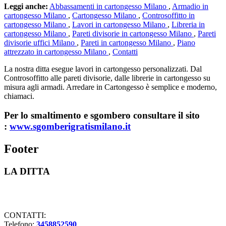
Leggi anche:
Abbassamenti in cartongesso Milano
,
Armadio in
cartongesso Milano
,
Cartongesso Milano
,
Controsoffitto in
cartongesso Milano
,
Lavori in cartongesso Milano
,
Libreria in
cartongesso Milano
,
Pareti divisorie in cartongesso Milano
,
Pareti
divisorie uffici Milano
,
Pareti in cartongesso Milano
,
Piano
attrezzato in cartongesso Milano
,
Contatti
La nostra ditta esegue lavori in cartongesso personalizzati. Dal
Controsoffitto alle pareti divisorie, dalle librerie in cartongesso su
misura agli armadi. Arredare in Cartongesso è semplice e moderno,
chiamaci.
Per lo smaltimento e sgombero consultare il sito
:
www.sgomberigratismilano.it
Footer
LA DITTA
Lavorazioni in cartongesso Milano
CONTATTI:
Telefono:
3458852590