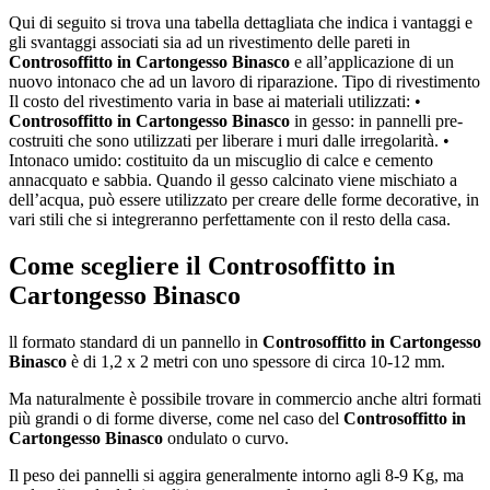
Qui di seguito si trova una tabella dettagliata che indica i vantaggi e
gli svantaggi associati sia ad un rivestimento delle pareti in
Controsoffitto in Cartongesso Binasco
e all’applicazione di un
nuovo intonaco che ad un lavoro di riparazione. Tipo di rivestimento
Il costo del rivestimento varia in base ai materiali utilizzati: •
Controsoffitto in Cartongesso Binasco
in gesso: in pannelli pre-
costruiti che sono utilizzati per liberare i muri dalle irregolarità. •
Intonaco umido: costituito da un miscuglio di calce e cemento
annacquato e sabbia. Quando il gesso calcinato viene mischiato a
dell’acqua, può essere utilizzato per creare delle forme decorative, in
vari stili che si integreranno perfettamente con il resto della casa.
Come scegliere il
Controsoffitto in
Cartongesso Binasco
ll formato standard di un pannello in
Controsoffitto in Cartongesso
Binasco
è di 1,2 x 2 metri con uno spessore di circa 10-12 mm.
Ma naturalmente è possibile trovare in commercio anche altri formati
più grandi o di forme diverse, come nel caso del
Controsoffitto in
Cartongesso Binasco
ondulato o curvo.
Il peso dei pannelli si aggira generalmente intorno agli 8-9 Kg, ma