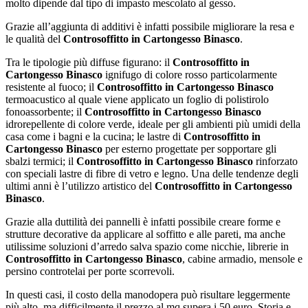
molto dipende dal tipo di impasto mescolato al gesso.
Grazie all’aggiunta di additivi è infatti possibile migliorare la resa e
le qualità del
Controsoffitto in Cartongesso Binasco
.
Tra le tipologie più diffuse figurano: il
Controsoffitto in
Cartongesso Binasco
ignifugo di colore rosso particolarmente
resistente al fuoco; il
Controsoffitto in Cartongesso Binasco
termoacustico al quale viene applicato un foglio di polistirolo
fonoassorbente; il
Controsoffitto in Cartongesso Binasco
idrorepellente di colore verde, ideale per gli ambienti più umidi della
casa come i bagni e la cucina; le lastre di
Controsoffitto in
Cartongesso Binasco
per esterno progettate per sopportare gli
sbalzi termici; il
Controsoffitto in Cartongesso Binasco
rinforzato
con speciali lastre di fibre di vetro e legno. Una delle tendenze degli
ultimi anni è l’utilizzo artistico del
Controsoffitto in Cartongesso
Binasco
.
Grazie alla duttilità dei pannelli è infatti possibile creare forme e
strutture decorative da applicare al soffitto e alle pareti, ma anche
utilissime soluzioni d’arredo salva spazio come nicchie, librerie in
Controsoffitto in Cartongesso Binasco
, cabine armadio, mensole e
persino controtelai per porte scorrevoli.
In questi casi, il costo della manodopera può risultare leggermente
più alto, ma difficilmente il prezzo al mq supera i 50 euro. Storia e