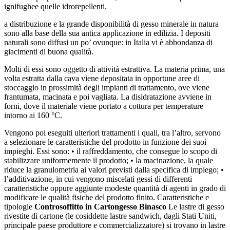
ignifughee quelle idrorepellenti.
a distribuzione e la grande disponibilità di gesso minerale in natura
sono alla base della sua antica applicazione in edilizia. I depositi
naturali sono diffusi un po’ ovunque: in Italia vi è abbondanza di
giacimenti di buona qualità.
Molti di essi sono oggetto di attività estrattiva. La materia prima, una
volta estratta dalla cava viene depositata in opportune aree di
stoccaggio in prossimità degli impianti di trattamento, ove viene
frantumata, macinata e poi vagliata. La disidratazione avviene in
forni, dove il materiale viene portato a cottura per temperature
intorno ai 160 °C.
Vengono poi eseguiti ulteriori trattamenti i quali, tra l’altro, servono
a selezionare le caratteristiche del prodotto in funzione dei suoi
impieghi. Essi sono: • il raffreddamento, che consegue lo scopo di
stabilizzare uniformemente il prodotto; • la macinazione, la quale
riduce la granulometria ai valori previsti dalla specifica di impiego; •
l’additivazione, in cui vengono miscelati gessi di differenti
caratteristiche oppure aggiunte modeste quantità di agenti in grado di
modificare le qualità fisiche del prodotto finito. Caratteristiche e
tipologie
Controsoffitto in Cartongesso Binasco
Le lastre di gesso
rivestite di cartone (le cosiddette lastre sandwich, dagli Stati Uniti,
principale paese produttore e commercializzatore) si trovano in lastre