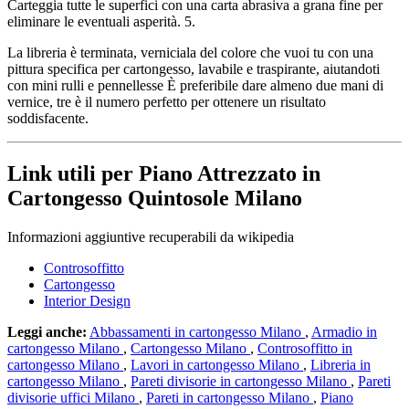
Carteggia tutte le superfici con una carta abrasiva a grana fine per
eliminare le eventuali asperità. 5.
La libreria è terminata, verniciala del colore che vuoi tu con una
pittura specifica per cartongesso, lavabile e traspirante, aiutandoti
con mini rulli e pennellesse È preferibile dare almeno due mani di
vernice, tre è il numero perfetto per ottenere un risultato
soddisfacente.
Link utili per Piano Attrezzato in
Cartongesso Quintosole Milano
Informazioni aggiuntive recuperabili da wikipedia
Controsoffitto
Cartongesso
Interior Design
Leggi anche:
Abbassamenti in cartongesso Milano
,
Armadio in
cartongesso Milano
,
Cartongesso Milano
,
Controsoffitto in
cartongesso Milano
,
Lavori in cartongesso Milano
,
Libreria in
cartongesso Milano
,
Pareti divisorie in cartongesso Milano
,
Pareti
divisorie uffici Milano
,
Pareti in cartongesso Milano
,
Piano