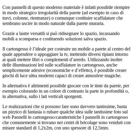
Con pannelli di questo moderno materiale è infatti possibile riempire
in modo strategico irregolarità della parete (ad esempio in caso di
travi, colonne, rientranze) o comunque costituire scaffalature che
sembrano uscire in modo naturale dalla parete muraria.
Grazie a lastre versatili si può ridisegnare lo spazio, incassando
mobili a scomparsa e costituendo soluzioni salva spazio.
Il cartongesso è l’ideale per costruire un mobile a parete al centro del
quale appendere o appoggiare la tv, mettendo diversi ripiani intorno
ai quali mettere libri o complementi d’arredo. Utilizzando inoltre
delle illuminazioni led sulle scaffalature in cartongesso, anche
semplicemente adesive (economiche e d’effetto), è possibile creare
giochi di luce ultra moderni capaci di creare atmosfere magiche.
In alternativa è altrimenti possibile giocare con le tinte da parete, per
esempio colorando in un colore di contrasto la parte in profondità o,
in alternativa, sullo i lati verticali sporgenti.
Le realizzazioni che si possono fare sono davvero tantissime, basta
un pizzico di fantasia o rubare qualche idea sulle tantissime foto sul
web Pannelli in cartongesso:caratteristiche I pannelli in cartongesso
che comunemente si trovano nei centri di bricolage sono venduti con
misure standard di 1,2x2m, con uno spessore di 12,5mm.