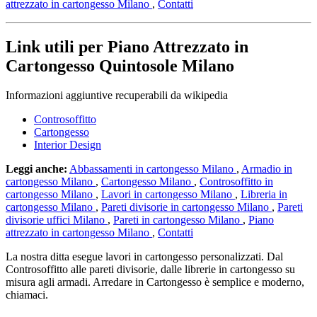
attrezzato in cartongesso Milano
,
Contatti
Link utili per Piano Attrezzato in
Cartongesso Quintosole Milano
Informazioni aggiuntive recuperabili da wikipedia
Controsoffitto
Cartongesso
Interior Design
Leggi anche:
Abbassamenti in cartongesso Milano
,
Armadio in
cartongesso Milano
,
Cartongesso Milano
,
Controsoffitto in
cartongesso Milano
,
Lavori in cartongesso Milano
,
Libreria in
cartongesso Milano
,
Pareti divisorie in cartongesso Milano
,
Pareti
divisorie uffici Milano
,
Pareti in cartongesso Milano
,
Piano
attrezzato in cartongesso Milano
,
Contatti
La nostra ditta esegue lavori in cartongesso personalizzati. Dal
Controsoffitto alle pareti divisorie, dalle librerie in cartongesso su
misura agli armadi. Arredare in Cartongesso è semplice e moderno,
chiamaci.