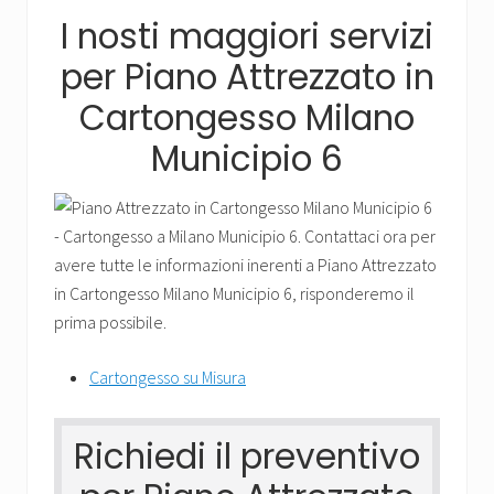
Arredare
I nosti maggiori servizi
in
Cartongesso
per Piano Attrezzato in
è
semplice
Cartongesso Milano
e
moderno,
Municipio 6
chiamaci.
Cartongesso su Misura
Richiedi il preventivo