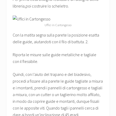
libreria,poi costruire lo scheletro.
Uffici in Cartongesso
Con la matita segna sulla parete la posizione esatta
delle guide, aiutandoti con il filo di battuta. 2.
Riporta le misure sulle guide metalliche e tagliale
con il flessibile.
Quindi, con l’aiuto del trapano e del biadesivo,
procedi a fissare alla parete le guide tagliate a misura
e i montanti, prendi i pannelli di cartongesso e tagliali
a misura, con un cutter o un taglierino molto affilato,
in modo da coprire guide e montanti, dunque fissali
con le apposite viti. Quando tagli i pannelli cerca di
dare ai bordi un’inclinazione di 45 gradi.