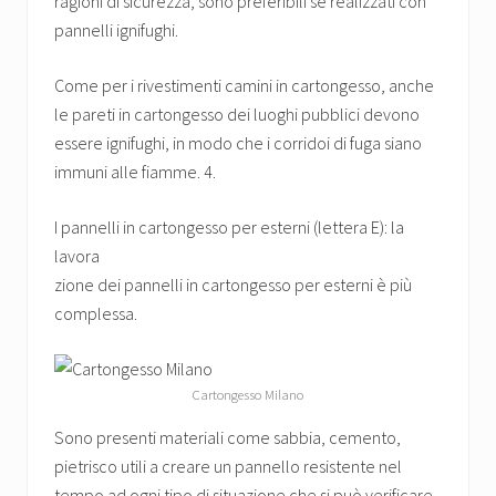
ragioni di sicurezza, sono preferibili se realizzati con
pannelli ignifughi.
Come per i rivestimenti camini in cartongesso, anche
le pareti in cartongesso dei luoghi pubblici devono
essere ignifughi, in modo che i corridoi di fuga siano
immuni alle fiamme. 4.
I pannelli in cartongesso per esterni (lettera E): la
lavora
zione dei pannelli in cartongesso per esterni è più
complessa.
Cartongesso Milano
Sono presenti materiali come sabbia, cemento,
pietrisco utili a creare un pannello resistente nel
tempo ad ogni tipo di situazione che si può verificare