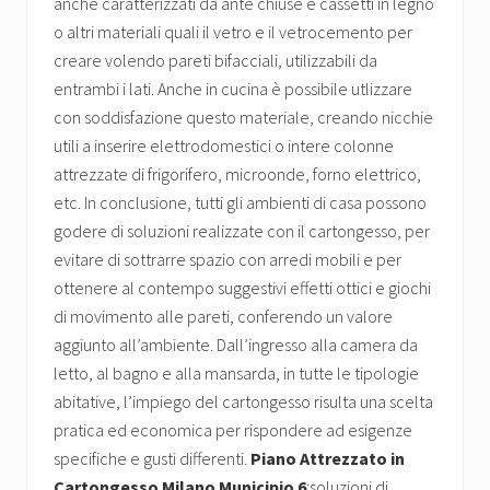
anche caratterizzati da ante chiuse e cassetti in legno
o altri materiali quali il vetro e il vetrocemento per
creare volendo pareti bifacciali, utilizzabili da
entrambi i lati. Anche in cucina è possibile utlizzare
con soddisfazione questo materiale, creando nicchie
utili a inserire elettrodomestici o intere colonne
attrezzate di frigorifero, microonde, forno elettrico,
etc. In conclusione, tutti gli ambienti di casa possono
godere di soluzioni realizzate con il cartongesso, per
evitare di sottrarre spazio con arredi mobili e per
ottenere al contempo suggestivi effetti ottici e giochi
di movimento alle pareti, conferendo un valore
aggiunto all’ambiente. Dall’ingresso alla camera da
letto, al bagno e alla mansarda, in tutte le tipologie
abitative, l’impiego del cartongesso risulta una scelta
pratica ed economica per rispondere ad esigenze
specifiche e gusti differenti.
Piano Attrezzato in
Cartongesso Milano Municipio 6
:soluzioni di