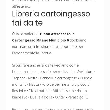
all’esterno.
Libreria cartoingesso
fai da te
Oltre a parlare di
Piano Attrezzato in
Cartongesso Milano Municipio 6
dobbiamo
nominare un altro strumento importante per
l’arredamento:la libreria.
Si può fare anche fai da te:vediamo come.
L’occorrente necessario per realizzarla • Avvitatore •
Trapano • Metro • Pannelli in cartongesso • Guide e
montanti • Matita • Forbice per metallo o piccolo
flessibile • Filo di battuta • Viti a tassello • Nastro
biadesivo • Livella a bolla • Cutter • Paraspigoli 1.
Per prima cosa bisogna realizzare un disegno della