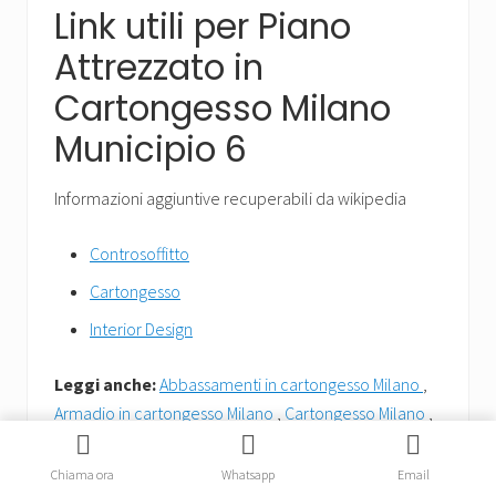
Link utili per Piano
Attrezzato in
Cartongesso Milano
Municipio 6
Informazioni aggiuntive recuperabili da wikipedia
Controsoffitto
Cartongesso
Interior Design
Leggi anche:
Abbassamenti in cartongesso Milano
,
Armadio in cartongesso Milano
,
Cartongesso Milano
,
Controsoffitto in cartongesso Milano
,
Lavori in
cartongesso Milano
,
Libreria in cartongesso Milano
,
Chiama ora
Whatsapp
Email