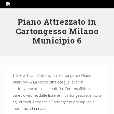
Menu
Passa
Skip
Passa
Passa
La
alla
to
al
al
nostra
navigazione
secondary
contenuto
piè
ditta
Piano Attrezzato in
primaria
navigation
principale
di
esegue
Cartongesso Milano
lavori
pagina
in
Municipio 6
cartongesso
personalizzati.
Dal
Controsoffitto
alle
pareti
divisorie,
dalle
Ti Serve Piano Attrezzato in Cartongesso Milano
librerie
Municipio 6? La nostra ditta esegue lavori in
in
cartongesso personalizzati. Dal Controsoffitto alle
cartongesso
su
pareti divisorie, dalle librerie in cartongesso su misura
misura
agli armadi. Arredare in Cartongesso è semplice e
agli
moderno, chiamaci.
armadi.