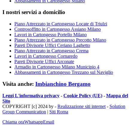
Abbassamenti in Cartongesso Milano
I nostri servizi a domicilio
Piano Attrezzato in Cartongesso Locate di Triulzi
Controsoffitto in Cartongesso Assiano Milano
Lavori in Cartongesso Portello Milano
Piano Attrezzato in Cartongesso Precotto Milano
Pareti Divisorie Uffici Ceriano Laghetto
Piano Attrezzato in Cartongesso Crema
Lavori in Cartongesso Cornaredo
Pareti Divisorie Uffici Arconate
Armadio in Cartongesso Milano Municipio 4
Abbassamenti in Cartongesso Trezzano sul Naviglio
Visita anche:
Imbianchino Bergamo
Leggi L'informativa privacy
-
Cookie Policy (UE)
-
Mappa del
Sito
COPYRIGHT [c] 2024 by -
Realizzazione siti internet
-
Solution
Group Communication
|
Siti Roma
Chiama ora
Whatsapp
Email