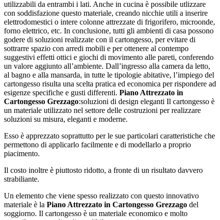
utilizzabili da entrambi i lati. Anche in cucina è possibile utlizzare
con soddisfazione questo materiale, creando nicchie utili a inserire
elettrodomestici o intere colonne attrezzate di frigorifero, microonde,
forno elettrico, etc. In conclusione, tutti gli ambienti di casa possono
godere di soluzioni realizzate con il cartongesso, per evitare di
sottrarre spazio con arredi mobili e per ottenere al contempo
suggestivi effetti ottici e giochi di movimento alle pareti, conferendo
un valore aggiunto all’ambiente. Dall’ingresso alla camera da letto,
al bagno e alla mansarda, in tutte le tipologie abitative, l’impiego del
cartongesso risulta una scelta pratica ed economica per rispondere ad
esigenze specifiche e gusti differenti.
Piano Attrezzato in
Cartongesso Grezzago
:soluzioni di design eleganti Il cartongesso è
un materiale utilizzato nel settore delle costruzioni per realizzare
soluzioni su misura, eleganti e moderne.
Esso è apprezzato soprattutto per le sue particolari caratteristiche che
permettono di applicarlo facilmente e di modellarlo a proprio
piacimento.
Il costo inoltre è piuttosto ridotto, a fronte di un risultato davvero
strabiliante.
Un elemento che viene spesso realizzato con questo innovativo
materiale è la
Piano Attrezzato in Cartongesso Grezzago
del
soggiorno. Il cartongesso è un materiale economico e molto