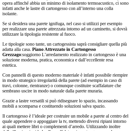
opera affinché abbia un minimo di isolamento termoacustico, ci sono
infatti anche le lastre di cartongesso con all’interno una colla
isolante.
Se si desidera una parete ignifuga, nel caso si utilizzi per esempio
per realizzare una parete attrezzata intorno ad un caminetto, si dovrà
utilizzare la tipologia resistente al fuoco.
Le tipologie sono tante, un cartogessista saprà consigliare quella più
adatta alla casa.
Piano Attrezzato in Cartongesso
Grezzago
:soggiorno L’arredamento realizzato in cartongesso è una
soluzione moderna, pratica, economica e dall’eccellente resa
estetica.
Con pannelli di questo moderno materiale è infatti possibile riempire
in modo strategico irregolarità della parete (ad esempio in caso di
travi, colonne, rientranze) o comunque costituire scaffalature che
sembrano uscire in modo naturale dalla parete muraria.
Grazie a lastre versatili si può ridisegnare lo spazio, incassando
mobili a scomparsa e costituendo soluzioni salva spazio.
Il cartongesso è l’ideale per costruire un mobile a parete al centro del
quale appendere o appoggiare la tv, mettendo diversi ripiani intorno
ai quali mettere libri o complementi d’arredo. Utilizzando inoltre