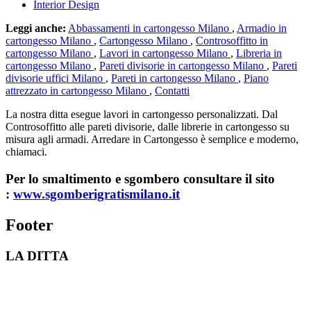
Interior Design
Leggi anche:
Abbassamenti in cartongesso Milano
,
Armadio in
cartongesso Milano
,
Cartongesso Milano
,
Controsoffitto in
cartongesso Milano
,
Lavori in cartongesso Milano
,
Libreria in
cartongesso Milano
,
Pareti divisorie in cartongesso Milano
,
Pareti
divisorie uffici Milano
,
Pareti in cartongesso Milano
,
Piano
attrezzato in cartongesso Milano
,
Contatti
La nostra ditta esegue lavori in cartongesso personalizzati. Dal
Controsoffitto alle pareti divisorie, dalle librerie in cartongesso su
misura agli armadi. Arredare in Cartongesso è semplice e moderno,
chiamaci.
Per lo smaltimento e sgombero consultare il sito
:
www.sgomberigratismilano.it
Footer
LA DITTA
Lavorazioni in cartongesso Milano