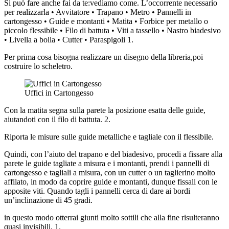
Si può fare anche fai da te:vediamo come. L’occorrente necessario
per realizzarla • Avvitatore • Trapano • Metro • Pannelli in
cartongesso • Guide e montanti • Matita • Forbice per metallo o
piccolo flessibile • Filo di battuta • Viti a tassello • Nastro biadesivo
• Livella a bolla • Cutter • Paraspigoli 1.
Per prima cosa bisogna realizzare un disegno della libreria,poi
costruire lo scheletro.
Uffici in Cartongesso
Con la matita segna sulla parete la posizione esatta delle guide,
aiutandoti con il filo di battuta. 2.
Riporta le misure sulle guide metalliche e tagliale con il flessibile.
Quindi, con l’aiuto del trapano e del biadesivo, procedi a fissare alla
parete le guide tagliate a misura e i montanti, prendi i pannelli di
cartongesso e tagliali a misura, con un cutter o un taglierino molto
affilato, in modo da coprire guide e montanti, dunque fissali con le
apposite viti. Quando tagli i pannelli cerca di dare ai bordi
un’inclinazione di 45 gradi.
in questo modo otterrai giunti molto sottili che alla fine risulteranno
quasi invisibili. 1.