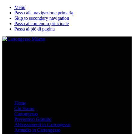
Menu
Passa alla navigazione primaria
Skip to secondary navigation
Passa al contenuto principale
Passa al piè di pagina
La nostra ditta esegue lavori in cartongesso personalizzati. Dal
Controsoffitto alle pareti divisorie, dalle librerie in cartongesso su
misura agli armadi. Arredare in Cartongesso è semplice e moderno,
chiamaci.
Mobile Menu
Menu
Home
Chi Siamo
Cartongesso
Preventivo Gratuito
Abbassamenti in Cartongesso
Armadio in Cartongesso