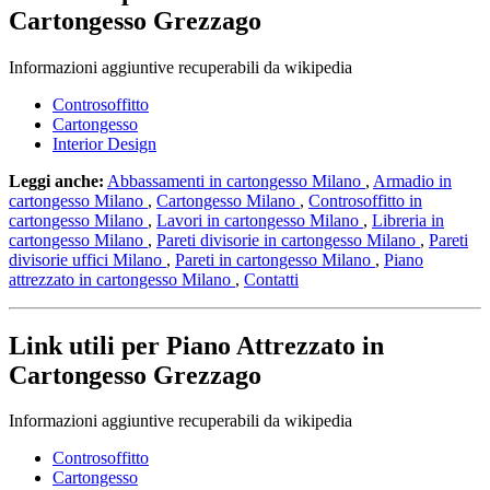
Cartongesso Grezzago
Informazioni aggiuntive recuperabili da wikipedia
Controsoffitto
Cartongesso
Interior Design
Leggi anche:
Abbassamenti in cartongesso Milano
,
Armadio in
cartongesso Milano
,
Cartongesso Milano
,
Controsoffitto in
cartongesso Milano
,
Lavori in cartongesso Milano
,
Libreria in
cartongesso Milano
,
Pareti divisorie in cartongesso Milano
,
Pareti
divisorie uffici Milano
,
Pareti in cartongesso Milano
,
Piano
attrezzato in cartongesso Milano
,
Contatti
Link utili per Piano Attrezzato in
Cartongesso Grezzago
Informazioni aggiuntive recuperabili da wikipedia
Controsoffitto
Cartongesso