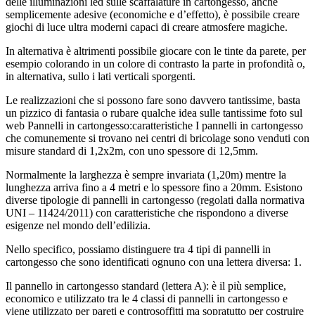
delle illuminazioni led sulle scaffalature in cartongesso, anche
semplicemente adesive (economiche e d’effetto), è possibile creare
giochi di luce ultra moderni capaci di creare atmosfere magiche.
In alternativa è altrimenti possibile giocare con le tinte da parete, per
esempio colorando in un colore di contrasto la parte in profondità o,
in alternativa, sullo i lati verticali sporgenti.
Le realizzazioni che si possono fare sono davvero tantissime, basta
un pizzico di fantasia o rubare qualche idea sulle tantissime foto sul
web Pannelli in cartongesso:caratteristiche I pannelli in cartongesso
che comunemente si trovano nei centri di bricolage sono venduti con
misure standard di 1,2x2m, con uno spessore di 12,5mm.
Normalmente la larghezza è sempre invariata (1,20m) mentre la
lunghezza arriva fino a 4 metri e lo spessore fino a 20mm. Esistono
diverse tipologie di pannelli in cartongesso (regolati dalla normativa
UNI – 11424/2011) con caratteristiche che rispondono a diverse
esigenze nel mondo dell’edilizia.
Nello specifico, possiamo distinguere tra 4 tipi di pannelli in
cartongesso che sono identificati ognuno con una lettera diversa: 1.
Il pannello in cartongesso standard (lettera A): è il più semplice,
economico e utilizzato tra le 4 classi di pannelli in cartongesso e
viene utilizzato per pareti e controsoffitti ma sopratutto per costruire