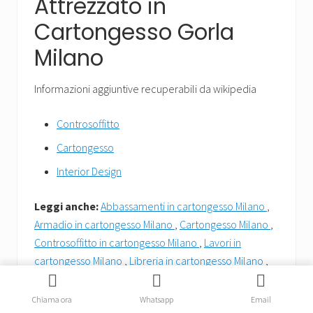
Attrezzato in
Cartongesso Gorla
Milano
Informazioni aggiuntive recuperabili da wikipedia
Controsoffitto
Cartongesso
Interior Design
Leggi anche:
Abbassamenti in cartongesso Milano
,
Armadio in cartongesso Milano
,
Cartongesso Milano
,
Controsoffitto in cartongesso Milano
,
Lavori in
cartongesso Milano
,
Libreria in cartongesso Milano
,
Pareti divisorie in cartongesso Milano
,
Pareti divisorie
uffici Milano
,
Pareti in cartongesso Milano
,
Piano
Chiama ora
Whatsapp
Email