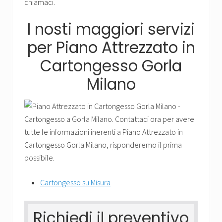
armadi.
chiamaci.
Arredare
in
I nosti maggiori servizi
Cartongesso
è
per Piano Attrezzato in
semplice
e
Cartongesso Gorla
moderno,
Milano
chiamaci.
Cartongesso su Misura
Richiedi il preventivo