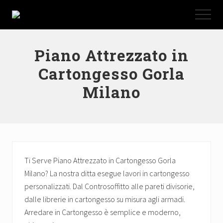
Menu
Passa
Passa
Menu
al
al
La
contenuto
piè
nostra
ditta
principale
di
Piano Attrezzato in
esegue
pagina
lavori
Cartongesso Gorla
in
cartongesso
Milano
personalizzati.
Dal
Controsoffitto
alle
pareti
divisorie,
dalle
Ti Serve Piano Attrezzato in Cartongesso Gorla
librerie
in
Milano? La nostra ditta esegue lavori in cartongesso
cartongesso
personalizzati. Dal Controsoffitto alle pareti divisorie,
su
dalle librerie in cartongesso su misura agli armadi.
misura
Arredare in Cartongesso è semplice e moderno,
agli