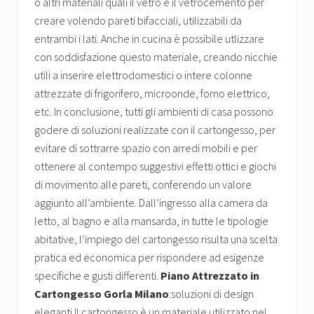
o altri materiali quali il vetro e il vetrocemento per
creare volendo pareti bifacciali, utilizzabili da
entrambi i lati. Anche in cucina è possibile utlizzare
con soddisfazione questo materiale, creando nicchie
utili a inserire elettrodomestici o intere colonne
attrezzate di frigorifero, microonde, forno elettrico,
etc. In conclusione, tutti gli ambienti di casa possono
godere di soluzioni realizzate con il cartongesso, per
evitare di sottrarre spazio con arredi mobili e per
ottenere al contempo suggestivi effetti ottici e giochi
di movimento alle pareti, conferendo un valore
aggiunto all’ambiente. Dall’ingresso alla camera da
letto, al bagno e alla mansarda, in tutte le tipologie
abitative, l’impiego del cartongesso risulta una scelta
pratica ed economica per rispondere ad esigenze
specifiche e gusti differenti.
Piano Attrezzato in
Cartongesso Gorla Milano
:soluzioni di design
eleganti Il cartongesso è un materiale utilizzato nel