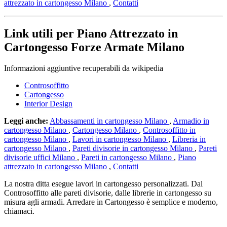
attrezzato in cartongesso Milano
,
Contatti
Link utili per Piano Attrezzato in
Cartongesso Forze Armate Milano
Informazioni aggiuntive recuperabili da wikipedia
Controsoffitto
Cartongesso
Interior Design
Leggi anche:
Abbassamenti in cartongesso Milano
,
Armadio in
cartongesso Milano
,
Cartongesso Milano
,
Controsoffitto in
cartongesso Milano
,
Lavori in cartongesso Milano
,
Libreria in
cartongesso Milano
,
Pareti divisorie in cartongesso Milano
,
Pareti
divisorie uffici Milano
,
Pareti in cartongesso Milano
,
Piano
attrezzato in cartongesso Milano
,
Contatti
La nostra ditta esegue lavori in cartongesso personalizzati. Dal
Controsoffitto alle pareti divisorie, dalle librerie in cartongesso su
misura agli armadi. Arredare in Cartongesso è semplice e moderno,
chiamaci.