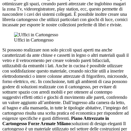
ottimizzare gli spazi, creando pareti attrezzate che inglobino magari
la zona Tv, videoregistratore, play station, ecc, questo permette di
nascondere i cavi dei sistemi collegati. È possibile inoltre creare una
libreria cartongesso che utilizzi particolari con giochi di luce, cornici
incassate per esporre le nostre collezioni preferite di libri e riviste.
Uffici in Cartongesso
Si possono realizzare non solo piccoli spazi aperti ma anche
caratterizzati da ante chiuse e cassetti in legno o altri materiali quali il
vetro e il vetrocemento per creare volendo pareti bifacciali,
utilizzabili da entrambi i lati. Anche in cucina è possibile utlizzare
con soddisfazione questo materiale, creando nicchie utili a inserire
elettrodomestici o intere colonne attrezzate di frigorifero, microonde,
forno elettrico, etc. In conclusione, tutti gli ambienti di casa possono
godere di soluzioni realizzate con il cartongesso, per evitare di
sottrarre spazio con arredi mobili e per ottenere al contempo
suggestivi effetti ottici e giochi di movimento alle pareti, conferendo
un valore aggiunto all’ambiente. Dall’ingresso alla camera da letto,
al bagno e alla mansarda, in tutte le tipologie abitative, l’impiego del
cartongesso risulta una scelta pratica ed economica per rispondere ad
esigenze specifiche e gusti differenti.
Piano Attrezzato in
Cartongesso Forze Armate Milano
:soluzioni di design eleganti Il
cartongesso è un materiale utilizzato nel settore delle costruzioni per