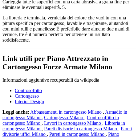
Carteggia tutte le superfici con una carta abrasiva a grana fine per
eliminare le eventuali asperità. 5.
La libreria è terminata, verniciala del colore che vuoi tu con una
pittura specifica per cartongesso, lavabile e traspirante, aiutandoti
con mini rulli e pennellesse È preferibile dare almeno due mani di
vernice, tre è il numero perfetto per ottenere un risultato
soddisfacente.
Link utili per Piano Attrezzato in
Cartongesso Forze Armate Milano
Informazioni aggiuntive recuperabili da wikipedia
Controsoffitto
Cartongesso
Interior Design
Leggi anche:
Abbassamenti in cartongesso Milano
,
Armadio in
cartongesso Milano
,
Cartongesso Milano
,
Controsoffitto in
cartongesso Milano
,
Lavori in cartongesso Milano
,
Libreria in
cartongesso Milano
,
Pareti divisorie in cartongesso Milano
,
Pareti
divisorie uffici Milano
,
Pareti in cartongesso Milano
,
Piano