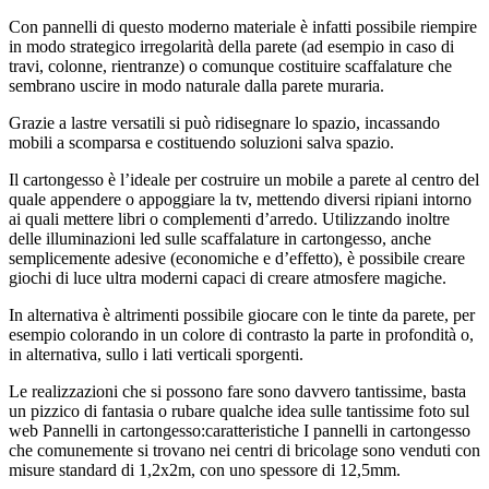
Con pannelli di questo moderno materiale è infatti possibile riempire
in modo strategico irregolarità della parete (ad esempio in caso di
travi, colonne, rientranze) o comunque costituire scaffalature che
sembrano uscire in modo naturale dalla parete muraria.
Grazie a lastre versatili si può ridisegnare lo spazio, incassando
mobili a scomparsa e costituendo soluzioni salva spazio.
Il cartongesso è l’ideale per costruire un mobile a parete al centro del
quale appendere o appoggiare la tv, mettendo diversi ripiani intorno
ai quali mettere libri o complementi d’arredo. Utilizzando inoltre
delle illuminazioni led sulle scaffalature in cartongesso, anche
semplicemente adesive (economiche e d’effetto), è possibile creare
giochi di luce ultra moderni capaci di creare atmosfere magiche.
In alternativa è altrimenti possibile giocare con le tinte da parete, per
esempio colorando in un colore di contrasto la parte in profondità o,
in alternativa, sullo i lati verticali sporgenti.
Le realizzazioni che si possono fare sono davvero tantissime, basta
un pizzico di fantasia o rubare qualche idea sulle tantissime foto sul
web Pannelli in cartongesso:caratteristiche I pannelli in cartongesso
che comunemente si trovano nei centri di bricolage sono venduti con
misure standard di 1,2x2m, con uno spessore di 12,5mm.