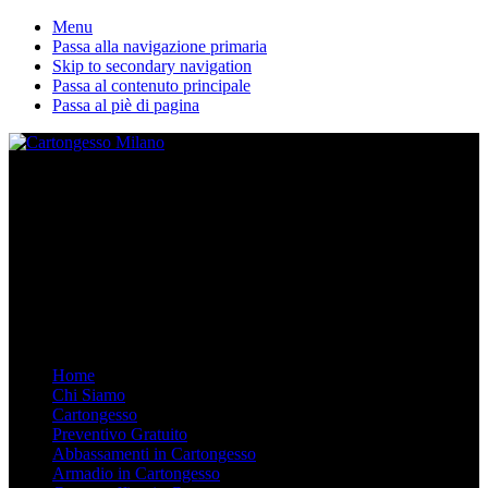
Menu
Passa alla navigazione primaria
Skip to secondary navigation
Passa al contenuto principale
Passa al piè di pagina
La nostra ditta esegue lavori in cartongesso personalizzati. Dal
Controsoffitto alle pareti divisorie, dalle librerie in cartongesso su
misura agli armadi. Arredare in Cartongesso è semplice e moderno,
chiamaci.
Mobile Menu
Menu
Home
Chi Siamo
Cartongesso
Preventivo Gratuito
Abbassamenti in Cartongesso
Armadio in Cartongesso