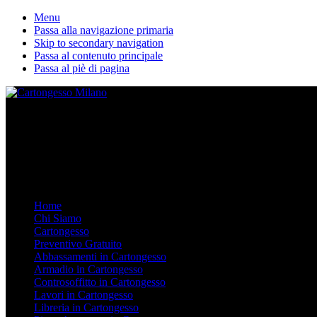
Menu
Passa alla navigazione primaria
Skip to secondary navigation
Passa al contenuto principale
Passa al piè di pagina
La nostra ditta esegue lavori in cartongesso personalizzati. Dal Contro
Mobile Menu
Menu
Home
Chi Siamo
Cartongesso
Preventivo Gratuito
Abbassamenti in Cartongesso
Armadio in Cartongesso
Controsoffitto in Cartongesso
Lavori in Cartongesso
Libreria in Cartongesso