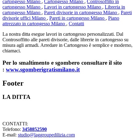
cartongesso Milano
,
Cartongesso Milano
,
Controsoffitto in
cartongesso Milano
,
Lavori in cartongesso Milano
,
Libreria in
cartongesso Milano
,
Pareti divisorie in cartongesso Milano
,
Pareti
divisorie uffici Milano
,
Pareti in cartongesso Milano
,
Piano
attrezzato in cartongesso Milano
,
Contatti
La nostra ditta esegue lavori in cartongesso personalizzati. Dal
Controsoffitto alle pareti divisorie, dalle librerie in cartongesso su
misura agli armadi. Arredare in Cartongesso è semplice e moderno,
chiamaci.
Per lo smaltimento e sgombero consultare il sito
:
www.sgomberigratismilano.it
Footer
LA DITTA
Lavorazioni in cartongesso Milano
CONTATTI:
Telefono:
3458852590
E-mail:
studio@laggroupedilizia.com