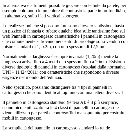
In alternativa è altrimenti possibile giocare con le tinte da parete, per
esempio colorando in un colore di contrasto la parte in profondità o,
in alternativa, sullo i lati verticali sporgenti.
Le realizzazioni che si possono fare sono davvero tantissime, basta
un pizzico di fantasia o rubare qualche idea sulle tantissime foto sul
web Pannelli in cartongesso:caratteristiche I pannelli in cartongesso
che comunemente si trovano nei centri di bricolage sono venduti con
misure standard di 1,2x2m, con uno spessore di 12,5mm.
Normalmente la larghezza è sempre invariata (1,20m) mentre la
lunghezza arriva fino a 4 metri e lo spessore fino a 20mm. Esistono
diverse tipologie di pannelli in cartongesso (regolati dalla normativa
UNI – 11424/2011) con caratteristiche che rispondono a diverse
esigenze nel mondo dell’edilizia.
Nello specifico, possiamo distinguere tra 4 tipi di pannelli in
cartongesso che sono identificati ognuno con una lettera diversa: 1.
Il pannello in cartongesso standard (lettera A): è il più semplice,
economico e utilizzato tra le 4 classi di pannelli in cartongesso e
viene utilizzato per pareti e controsoffitti ma sopratutto per costruire
mobili in cartongesso.
La semplicità del pannello in cartongesso standard lo rende