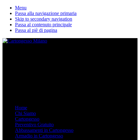
Menu
Passa alla navigazione primaria
Skip to secondary navigation
Passa al contenuto principale
Passa al piè di pagina
La nostra ditta esegue lavori in cartongesso personalizzati. Dal
Controsoffitto alle pareti divisorie, dalle librerie in cartongesso su
misura agli armadi. Arredare in Cartongesso è semplice e moderno,
chiamaci.
Mobile Menu
Menu
Home
Chi Siamo
Cartongesso
Preventivo Gratuito
Abbassamenti in Cartongesso
Armadio in Cartongesso