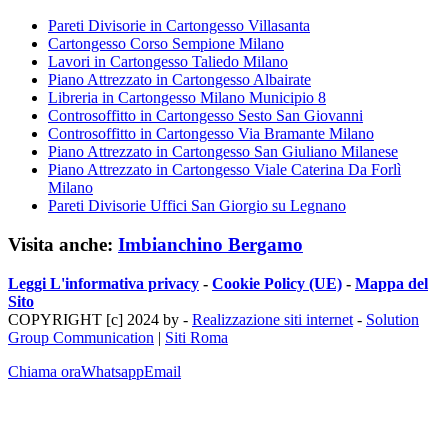
Pareti Divisorie in Cartongesso Villasanta
Cartongesso Corso Sempione Milano
Lavori in Cartongesso Taliedo Milano
Piano Attrezzato in Cartongesso Albairate
Libreria in Cartongesso Milano Municipio 8
Controsoffitto in Cartongesso Sesto San Giovanni
Controsoffitto in Cartongesso Via Bramante Milano
Piano Attrezzato in Cartongesso San Giuliano Milanese
Piano Attrezzato in Cartongesso Viale Caterina Da Forlì
Milano
Pareti Divisorie Uffici San Giorgio su Legnano
Visita anche:
Imbianchino Bergamo
Leggi L'informativa privacy
-
Cookie Policy (UE)
-
Mappa del
Sito
COPYRIGHT [c] 2024 by -
Realizzazione siti internet
-
Solution
Group Communication
|
Siti Roma
Chiama ora
Whatsapp
Email