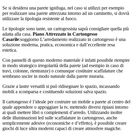
Se si desidera una parete ignifuga, nel caso si utilizzi per esempio
per realizzare una parete attrezzata intorno ad un caminetto, si dovrà
utilizzare la tipologia resistente al fuoco.
Le tipologie sono tante, un cartogessista saprà consigliare quella più
adatta alla casa.
Piano Attrezzato in Cartongesso
Casarile
:soggiorno L’arredamento realizzato in cartongesso è una
soluzione moderna, pratica, economica e dall’eccellente resa
estetica.
Con pannelli di questo moderno materiale è infatti possibile riempire
in modo strategico irregolarità della parete (ad esempio in caso di
travi, colonne, rientranze) o comunque costituire scaffalature che
sembrano uscire in modo naturale dalla parete muraria.
Grazie a lastre versatili si può ridisegnare lo spazio, incassando
mobili a scomparsa e costituendo soluzioni salva spazio.
Il cartongesso è l’ideale per costruire un mobile a parete al centro del
quale appendere o appoggiare la tv, mettendo diversi ripiani intorno
ai quali mettere libri o complementi d’arredo. Utilizzando inoltre
delle illuminazioni led sulle scaffalature in cartongesso, anche
semplicemente adesive (economiche e d’effetto), è possibile creare
giochi di luce ultra moderni capaci di creare atmosfere magiche.