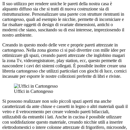
Il suo utilizzo per rendere uniche le pareti della nostra casa è
alquanto diffuso sia che si tratti di nuova costruzione sia di
ristrutturazione. Personalizzare una parete con strutture rientranti in
cartongesso, quali ad esempio le nicchie, permette di incorniciare e
far risaltare oggetti di design di svariate dimensioni, antichi o
moderni che siano, suscitando su di essi interesse, impreziosendo il
nostro ambiente.
Creando in questo modo delle vere e proprie pareti attrezzate in
cartongesso. Nella zona giorno ci si può divertire con mille idee per
ottimizzare gli spazi, creando pareti attrezzate che inglobino magari
la zona Tv, videoregistratore, play station, ecc, questo permette di
nascondere i cavi dei sistemi collegati. È possibile inoltre creare una
libreria cartongesso che utilizzi particolari con giochi di luce, cornici
incassate per esporre le nostre collezioni preferite di libri e riviste.
Uffici in Cartongesso
Si possono realizzare non solo piccoli spazi aperti ma anche
caratterizzati da ante chiuse e cassetti in legno o altri materiali quali il
vetro e il vetrocemento per creare volendo pareti bifacciali,
utilizzabili da entrambi i lati. Anche in cucina è possibile utlizzare
con soddisfazione questo materiale, creando nicchie utili a inserire
elettrodomestici o intere colonne attrezzate di frigorifero, microonde,