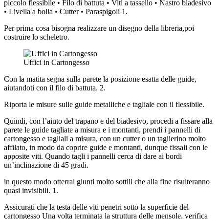
piccolo flessibile • Filo di battuta • Viti a tassello • Nastro biadesivo
• Livella a bolla • Cutter • Paraspigoli 1.
Per prima cosa bisogna realizzare un disegno della libreria,poi
costruire lo scheletro.
Uffici in Cartongesso
Con la matita segna sulla parete la posizione esatta delle guide,
aiutandoti con il filo di battuta. 2.
Riporta le misure sulle guide metalliche e tagliale con il flessibile.
Quindi, con l’aiuto del trapano e del biadesivo, procedi a fissare alla
parete le guide tagliate a misura e i montanti, prendi i pannelli di
cartongesso e tagliali a misura, con un cutter o un taglierino molto
affilato, in modo da coprire guide e montanti, dunque fissali con le
apposite viti. Quando tagli i pannelli cerca di dare ai bordi
un’inclinazione di 45 gradi.
in questo modo otterrai giunti molto sottili che alla fine risulteranno
quasi invisibili. 1.
Assicurati che la testa delle viti penetri sotto la superficie del
cartongesso Una volta terminata la struttura delle mensole, verifica