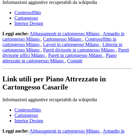
Informazioni aggiuntive recuperabili da wikipedia
Controsoffitto
Cartongesso
Interior Design
Leggi anche:
Abbassamenti in cartongesso Milano
,
Armadio in
cartongesso Milano
,
Cartongesso Milano
,
Controsoffitto in
cartongesso Milano
,
Lavori in cartongesso Milano
,
Libreria in
cartongesso Milano
,
Pareti divisorie in cartongesso Milano
,
Pareti
divisorie uffici Milano
,
Pareti in cartongesso Milano
,
Piano
attrezzato in cartongesso Milano
,
Contatti
Link utili per Piano Attrezzato in
Cartongesso Casarile
Informazioni aggiuntive recuperabili da wikipedia
Controsoffitto
Cartongesso
Interior Design
Leggi anche:
Abbassamenti in cartongesso Milano
,
Armadio in