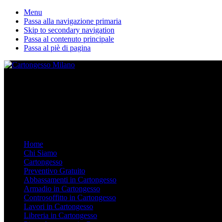
Menu
Passa alla navigazione primaria
Skip to secondary navigation
Passa al contenuto principale
Passa al piè di pagina
La nostra ditta esegue lavori in cartongesso personalizzati. Dal Contro
Mobile Menu
Menu
Home
Chi Siamo
Cartongesso
Preventivo Gratuito
Abbassamenti in Cartongesso
Armadio in Cartongesso
Controsoffitto in Cartongesso
Lavori in Cartongesso
Libreria in Cartongesso