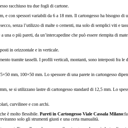
esso racchiuso tra due fogli di cartone.
, e con spessori variabili da 6 a 18 mm. Il cartongesso ha bisogno di una
ecco, senza l’utilizzo di malte o cementi, ma solo di semplici viti e tasse
 e a una o più pareti, da un’intercapedine che può essere riempita di mater
posti in orizzontale e in verticale.
mento tramite tasselli. I profili verticali, montanti, sono interposti fra l
 75×50 mm, 100×50 mm. Lo spessore di una parete in cartongesso dipend
mm, se si utilizzano lastre di cartongesso standard di 12,5 mm. Lo spess
.
lari, curvilinee e con archi.
che è molto flessibile.
Pareti in Cartongesso Viale Cassala Milano
:f
viranno solo gli strumenti giusti e una certa manualità.