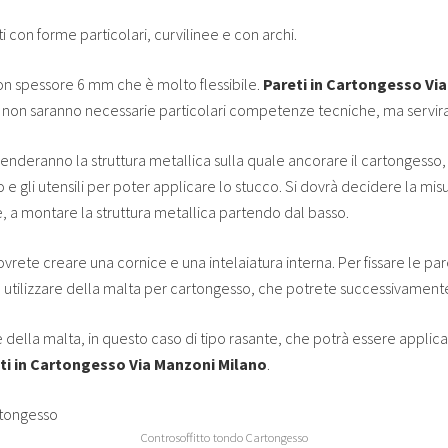
 con forme particolari, curvilinee e con archi.
 con spessore 6 mm che è molto flessibile.
Pareti in Cartongesso Vi
non saranno necessarie particolari competenze tecniche, ma servirann
nderanno la struttura metallica sulla quale ancorare il cartongesso, l
o e gli utensili per poter applicare lo stucco. Si dovrà decidere la m
e, a montare la struttura metallica partendo dal basso.
dovrete creare una cornice e una intelaiatura interna. Per fissare le par
ete utilizzare della malta per cartongesso, che potrete successivament
della malta, in questo caso di tipo rasante, che potrà essere applica
ti in Cartongesso Via Manzoni Milano
.
Controsoffitto tondo Cartongesso