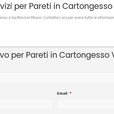
Arredare
rvizi per Pareti in Cartongess
in
Cartongesso
è
semplice
e
moderno,
chiamaci.
tivo per Pareti in Cartongesso
Email
*