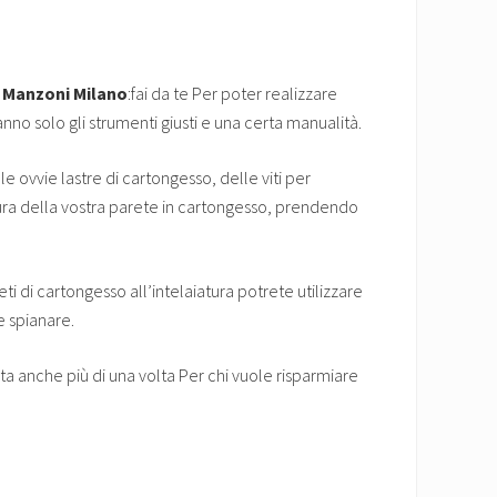
a Manzoni Milano
:fai da te Per poter realizzare
o solo gli strumenti giusti e una certa manualità.
e ovvie lastre di cartongesso, delle viti per
isura della vostra parete in cartongesso, prendendo
eti di cartongesso all’intelaiatura potrete utilizzare
e spianare.
ta anche più di una volta Per chi vuole risparmiare