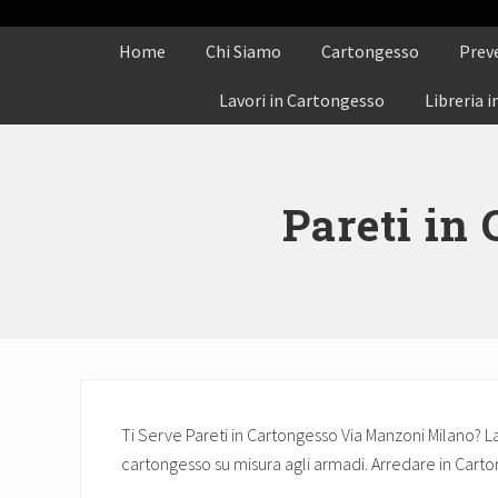
Menu
Passa
Skip
Passa
Passa
alla
to
al
al
Home
Chi Siamo
Cartongesso
Prev
navigazione
secondary
contenuto
piè
Lavori in Cartongesso
Libreria 
primaria
navigation
principale
di
pagina
Pareti in
Ti Serve Pareti in Cartongesso Via Manzoni Milano? La 
cartongesso su misura agli armadi. Arredare in Car