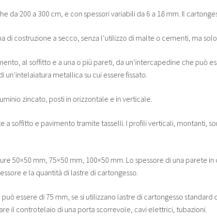
he da 200 a 300 cm, e con spessori variabili da 6 a 18 mm. Il cartongess
di costruzione a secco, senza l’utilizzo di malte o cementi, ma solo di
vimento, al soffitto e a una o più pareti, da un’intercapedine che può e
i un’intelaiatura metallica su cui essere fissato.
lluminio zincato, posti in orizzontale e in verticale.
e a soffitto e pavimento tramite tasselli. I profili verticali, montanti, 
 misure 50×50 mm, 75×50 mm, 100×50 mm. Lo spessore di una parete in
ssore e la quantità di lastre di cartongesso.
 può essere di 75 mm, se si utilizzano lastre di cartongesso standard
 il controtelaio di una porta scorrevole, cavi elettrici, tubazioni.