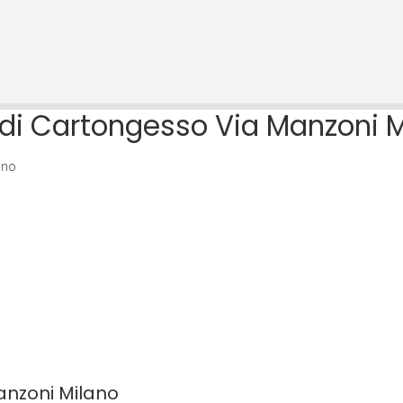
 di Cartongesso Via Manzoni M
ano
nzoni Milano