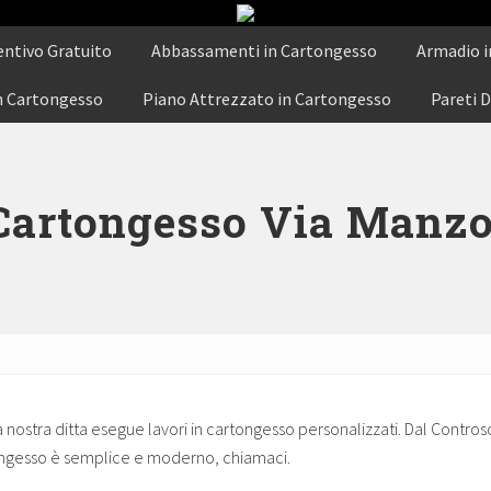
La
entivo Gratuito
Abbassamenti in Cartongesso
nostra
Armadio i
ditta
esegue
in Cartongesso
Piano Attrezzato in Cartongesso
Pareti D
lavori
in
cartongesso
personalizzati.
Dal
 Cartongesso Via Manz
Controsoffitto
alle
pareti
divisorie,
dalle
librerie
in
cartongesso
su
misura
nostra ditta esegue lavori in cartongesso personalizzati. Dal Controsoffi
agli
tongesso è semplice e moderno, chiamaci.
armadi.