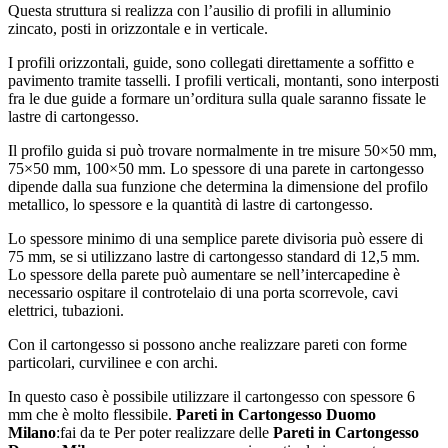
Questa struttura si realizza con l’ausilio di profili in alluminio
zincato, posti in orizzontale e in verticale.
I profili orizzontali, guide, sono collegati direttamente a soffitto e
pavimento tramite tasselli. I profili verticali, montanti, sono interposti
fra le due guide a formare un’orditura sulla quale saranno fissate le
lastre di cartongesso.
Il profilo guida si può trovare normalmente in tre misure 50×50 mm,
75×50 mm, 100×50 mm. Lo spessore di una parete in cartongesso
dipende dalla sua funzione che determina la dimensione del profilo
metallico, lo spessore e la quantità di lastre di cartongesso.
Lo spessore minimo di una semplice parete divisoria può essere di
75 mm, se si utilizzano lastre di cartongesso standard di 12,5 mm.
Lo spessore della parete può aumentare se nell’intercapedine è
necessario ospitare il controtelaio di una porta scorrevole, cavi
elettrici, tubazioni.
Con il cartongesso si possono anche realizzare pareti con forme
particolari, curvilinee e con archi.
In questo caso è possibile utilizzare il cartongesso con spessore 6
mm che è molto flessibile.
Pareti in Cartongesso Duomo
Milano
:fai da te Per poter realizzare delle
Pareti in Cartongesso