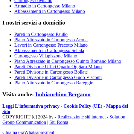
Cartongesso Milano
Armadio in Cartongesso Milano
Abbassamenti in Cartongesso Milano
I nostri servizi a domicilio
Pareti in Cartongesso Paullo
Piano Attrezzato in Cartongesso Arona
Lavori in Cartongesso Precotto Milano
Abbassamenti in Cartongesso Settala
Cartongesso Villapizzone Milano
Piano Attrezzato in Cartongesso Quinto Romano Milano
Pareti Divisorie Uffici Quarto Oggiaro Milano
Pareti Divisorie in Cartongesso Bollate
Pareti Divisorie in Cartongesso Gudo Visconti
Piano Attrezzato in Cartongesso Bareggio
Visita anche:
Imbianchino Bergamo
Leggi L'informativa privacy
-
Cookie Policy (UE)
-
Mappa del
Sito
COPYRIGHT [c] 2024 by -
Realizzazione siti internet
-
Solution
Group Communication
|
Siti Roma
Chiama ora
Whatsapp
Email