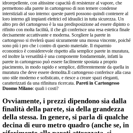
idrorepellente, con altissime capacità di resistenze al vapore, che
permettono alla parete in cartongesso di non temere condense
interstiziali al suo interno: queste pareti possono quindi contenere al
loro interno gli impianti elettrici ed idraulici in tutta sicurezza. Un
altro pro del cartongesso è la sua predisposizione ad essere dipinto o
rifinito con molta facilità, il che gli conferisce una resa estetica finale
decisamente accattivante e moderna. Scegliere la parete in
cartongesso si rivelerà quasi sicuramente una mossa vincente, poiché
sono più i pro che i contro di questo materiale. Il risparmio
economico è considerevole rispetto alla semplice parete in muratura,
ed inoltre la versatilità è una componente fondamentale, infatti la
parete in cartongesso può essere facilmente spostata a proprio
piacimento, in modo rapido e semplice, differentemente da quella in
muratura che deve essere demolita.Il cartongesso conferisce alla casa
uno stile moderno e sofisticato, e riesce a creare spazi eleganti,
caratterizzati da una rifinitura ricercata.
Pareti in Cartongesso
Duomo Milano
: quali i costi?
Ovviamente, i prezzi dipendono sia dalla
finalità della parete, sia della grandezza
della stessa. In genere, si parla di qualche
decina di euro metro quadro (anche se, in
riferimento alle pareti attrezzata, si