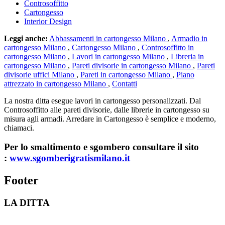
Controsoffitto
Cartongesso
Interior Design
Leggi anche:
Abbassamenti in cartongesso Milano
,
Armadio in
cartongesso Milano
,
Cartongesso Milano
,
Controsoffitto in
cartongesso Milano
,
Lavori in cartongesso Milano
,
Libreria in
cartongesso Milano
,
Pareti divisorie in cartongesso Milano
,
Pareti
divisorie uffici Milano
,
Pareti in cartongesso Milano
,
Piano
attrezzato in cartongesso Milano
,
Contatti
La nostra ditta esegue lavori in cartongesso personalizzati. Dal
Controsoffitto alle pareti divisorie, dalle librerie in cartongesso su
misura agli armadi. Arredare in Cartongesso è semplice e moderno,
chiamaci.
Per lo smaltimento e sgombero consultare il sito
:
www.sgomberigratismilano.it
Footer
LA DITTA
Lavorazioni in cartongesso Milano