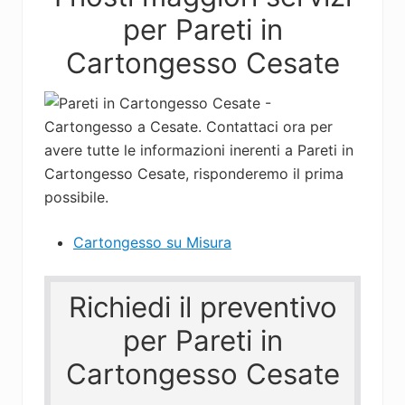
Arredare
per Pareti in
in
Cartongesso
Cartongesso Cesate
è
semplice
e
moderno,
chiamaci.
Cartongesso su Misura
Richiedi il preventivo
per Pareti in
Cartongesso Cesate