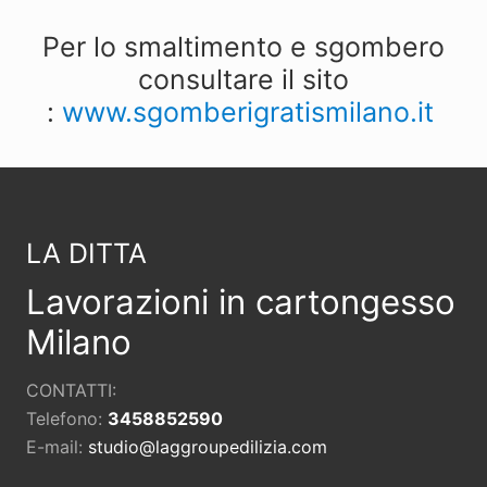
Per lo smaltimento e sgombero
consultare il sito
:
www.sgomberigratismilano.it
Footer
LA DITTA
Lavorazioni in cartongesso
Milano
CONTATTI:
Telefono:
3458852590
E-mail:
studio@laggroupedilizia.com