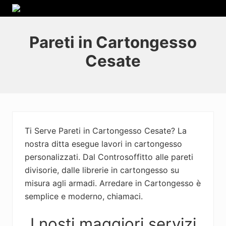
Menu
Passa
Skip
Passa
Passa
La
alla
to
al
al
nostra
navigazione
secondary
contenuto
piè
ditta
Pareti in Cartongesso
primaria
navigation
principale
di
esegue
Cesate
lavori
pagina
in
cartongesso
personalizzati.
Dal
Controsoffitto
alle
pareti
Ti Serve Pareti in Cartongesso Cesate? La
divisorie,
nostra ditta esegue lavori in cartongesso
dalle
personalizzati. Dal Controsoffitto alle pareti
librerie
in
divisorie, dalle librerie in cartongesso su
cartongesso
misura agli armadi. Arredare in Cartongesso è
su
semplice e moderno, chiamaci.
misura
agli
armadi.
I nosti maggiori servizi