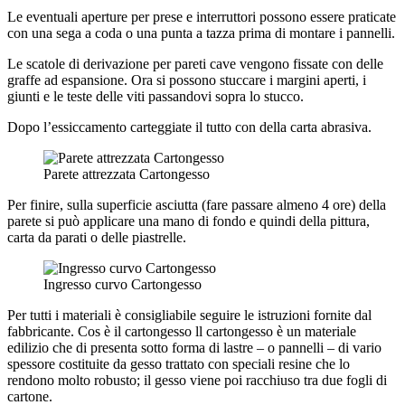
Le eventuali aperture per prese e interruttori possono essere praticate
con una sega a coda o una punta a tazza prima di montare i pannelli.
Le scatole di derivazione per pareti cave vengono fissate con delle
graffe ad espansione. Ora si possono stuccare i margini aperti, i
giunti e le teste delle viti passandovi sopra lo stucco.
Dopo l’essiccamento carteggiate il tutto con della carta abrasiva.
Parete attrezzata Cartongesso
Per finire, sulla superficie asciutta (fare passare almeno 4 ore) della
parete si può applicare una mano di fondo e quindi della pittura,
carta da parati o delle piastrelle.
Ingresso curvo Cartongesso
Per tutti i materiali è consigliabile seguire le istruzioni fornite dal
fabbricante. Cos è il cartongesso ll cartongesso è un materiale
edilizio che di presenta sotto forma di lastre – o pannelli – di vario
spessore costituite da gesso trattato con speciali resine che lo
rendono molto robusto; il gesso viene poi racchiuso tra due fogli di
cartone.