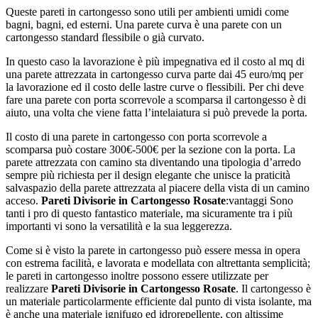
Queste pareti in cartongesso sono utili per ambienti umidi come
bagni, bagni, ed esterni. Una parete curva è una parete con un
cartongesso standard flessibile o già curvato.
In questo caso la lavorazione è più impegnativa ed il costo al mq di
una parete attrezzata in cartongesso curva parte dai 45 euro/mq per
la lavorazione ed il costo delle lastre curve o flessibili. Per chi deve
fare una parete con porta scorrevole a scomparsa il cartongesso è di
aiuto, una volta che viene fatta l’intelaiatura si può prevede la porta.
Il costo di una parete in cartongesso con porta scorrevole a
scomparsa può costare 300€-500€ per la sezione con la porta. La
parete attrezzata con camino sta diventando una tipologia d’arredo
sempre più richiesta per il design elegante che unisce la praticità
salvaspazio della parete attrezzata al piacere della vista di un camino
acceso.
Pareti Divisorie in Cartongesso Rosate
:vantaggi Sono
tanti i pro di questo fantastico materiale, ma sicuramente tra i più
importanti vi sono la versatilità e la sua leggerezza.
Come si è visto la parete in cartongesso può essere messa in opera
con estrema facilità, e lavorata e modellata con altrettanta semplicità;
le pareti in cartongesso inoltre possono essere utilizzate per
realizzare
Pareti Divisorie in Cartongesso Rosate
. Il cartongesso è
un materiale particolarmente efficiente dal punto di vista isolante, ma
è anche una materiale ignifugo ed idrorepellente, con altissime