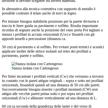
divisorie si devono scegliere fra diversi materiali.
In alternativa alla tecnica costruttiva con supporto di metallo è
possibile costruire il telaio anche di travi in legno.
Per iniziare bisogna stabilirela posizione per la parete divisoria e
traccia le linee guida su pavimento e soffitto. Risulta importante
ricordas di segnare anche la posizione del vano porta Poi tagliare a
misura i profilati in acciaio orizzontali (Uw) e fissateli con gli
appositi tasselli a percussione (distanza ca.
50 cm) al pavimento e al soffitto. Per evitare ponti termici e acustici
applicare inoltre delle strisce isolanti sul retro dei profilati a
pavimento, parete e soffitto.
Stanza isolata con Cartongesso
Per finire incastrate i profilati verticali (Cw) che verranno a trovarsi
in contatto con le pareti attigue originali – sopra e sotto nei profilati
orizzontali, fissandoli quindi ad una distanza di 50 cm alle pareti.
Successivamente bisogna inserire i profilati montanti (CW) non
attigui alle vecchie pareti prima sotto e poi sopra nei profilati
orizzontali (Uw) e allineare verticalmente ad una distanza di L.
60 cm (a seconda della grandezza delle lastre e del verso di