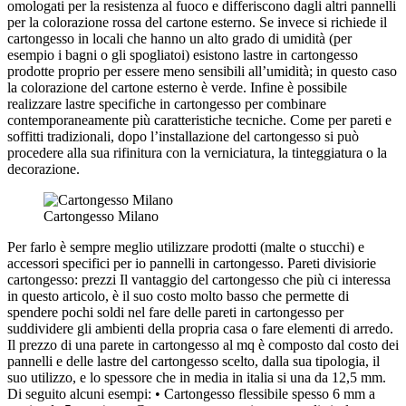
omologati per la resistenza al fuoco e differiscono dagli altri pannelli
per la colorazione rossa del cartone esterno. Se invece si richiede il
cartongesso in locali che hanno un alto grado di umidità (per
esempio i bagni o gli spogliatoi) esistono lastre in cartongesso
prodotte proprio per essere meno sensibili all’umidità; in questo caso
la colorazione del cartone esterno è verde. Infine è possibile
realizzare lastre specifiche in cartongesso per combinare
contemporaneamente più caratteristiche tecniche. Come per pareti e
soffitti tradizionali, dopo l’installazione del cartongesso si può
procedere alla sua rifinitura con la verniciatura, la tinteggiatura o la
decorazione.
Cartongesso Milano
Per farlo è sempre meglio utilizzare prodotti (malte o stucchi) e
accessori specifici per io pannelli in cartongesso. Pareti divisiorie
cartongesso: prezzi Il vantaggio del cartongesso che più ci interessa
in questo articolo, è il suo costo molto basso che permette di
spendere pochi soldi nel fare delle pareti in cartongesso per
suddividere gli ambienti della propria casa o fare elementi di arredo.
Il prezzo di una parete in cartongesso al mq è composto dal costo dei
pannelli e delle lastre del cartongesso scelto, dalla sua tipologia, il
suo utilizzo, e lo spessore che in media in italia si una da 12,5 mm.
Di seguito alcuni esempi: • Cartongesso flessibile spesso 6 mm a