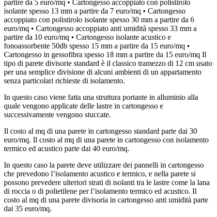
partire da 5 euro/mq • Cartongesso accoppiato con polistirolo
isolante spesso 13 mm a partire da 7 euro/mq • Cartongesso
accoppiato con polistirolo isolante spesso 30 mm a partire da 6
euro/mq • Cartongesso accoppiato anti umidità spesso 33 mm a
partire da 10 euro/mq • Cartongesso isolante acustico e
fonoassorbente 50db spesso 15 mm a partire da 15 euro/mq •
Cartongesso in gessofibra spesso 18 mm a partire da 15 euro/mq Il
tipo di parete divisorie standard è il classico tramezzo di 12 cm usato
per una semplice divisione di alcuni ambienti di un appartamento
senza particolari richieste di isolamento.
In questo caso viene fatta una struttura portante in alluminio alla
quale vengono applicate delle lastre in cartongesso e
successivamente vengono stuccate.
Il costo al mq di una parete in cartongesso standard parte dai 30
euro/mq. Il costo al mq di una parete in cartongesso con isolamento
termico ed acustico parte dai 40 euro/mq.
In questo caso la parete deve utilizzare dei pannelli in cartongesso
che prevedono l’isolamento acustico e termico, e nella parete si
possono prevedere ulteriori strati di isolanti tra le lastre come la lana
di roccia o di polietilene per l’isolamento termico ed acustico. Il
costo al mq di una parete divisoria in cartongesso anti umidità parte
dai 35 euro/mq.