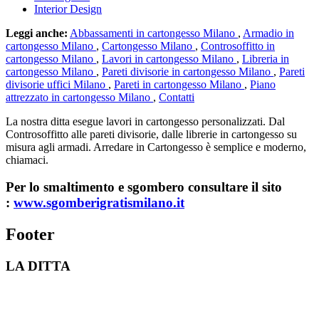
Interior Design
Leggi anche:
Abbassamenti in cartongesso Milano
,
Armadio in
cartongesso Milano
,
Cartongesso Milano
,
Controsoffitto in
cartongesso Milano
,
Lavori in cartongesso Milano
,
Libreria in
cartongesso Milano
,
Pareti divisorie in cartongesso Milano
,
Pareti
divisorie uffici Milano
,
Pareti in cartongesso Milano
,
Piano
attrezzato in cartongesso Milano
,
Contatti
La nostra ditta esegue lavori in cartongesso personalizzati. Dal
Controsoffitto alle pareti divisorie, dalle librerie in cartongesso su
misura agli armadi. Arredare in Cartongesso è semplice e moderno,
chiamaci.
Per lo smaltimento e sgombero consultare il sito
:
www.sgomberigratismilano.it
Footer
LA DITTA
Lavorazioni in cartongesso Milano