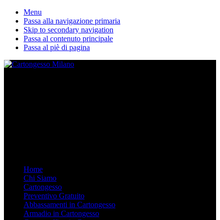
Menu
Passa alla navigazione primaria
Skip to secondary navigation
Passa al contenuto principale
Passa al piè di pagina
La nostra ditta esegue lavori in cartongesso personalizzati. Dal
Controsoffitto alle pareti divisorie, dalle librerie in cartongesso su
misura agli armadi. Arredare in Cartongesso è semplice e moderno,
chiamaci.
Mobile Menu
Menu
Home
Chi Siamo
Cartongesso
Preventivo Gratuito
Abbassamenti in Cartongesso
Armadio in Cartongesso