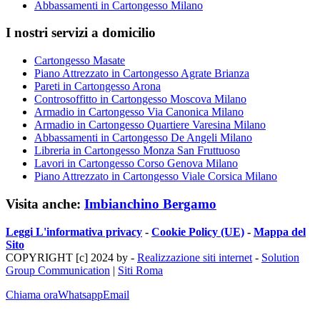
Abbassamenti in Cartongesso Milano
I nostri servizi a domicilio
Cartongesso Masate
Piano Attrezzato in Cartongesso Agrate Brianza
Pareti in Cartongesso Arona
Controsoffitto in Cartongesso Moscova Milano
Armadio in Cartongesso Via Canonica Milano
Armadio in Cartongesso Quartiere Varesina Milano
Abbassamenti in Cartongesso De Angeli Milano
Libreria in Cartongesso Monza San Fruttuoso
Lavori in Cartongesso Corso Genova Milano
Piano Attrezzato in Cartongesso Viale Corsica Milano
Visita anche:
Imbianchino Bergamo
Leggi L'informativa privacy
-
Cookie Policy (UE)
-
Mappa del
Sito
COPYRIGHT [c] 2024 by -
Realizzazione siti internet
-
Solution
Group Communication
|
Siti Roma
Chiama ora
Whatsapp
Email