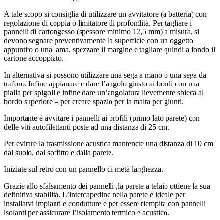
A tale scopo si consiglia di utilizzare un avvitatore (a batteria) con
regolazione di coppia o limitatore di profondità. Per tagliare i
pannelli di cartongesso (spessore minimo 12,5 mm) a misura, si
devono segnare preventivamente la superficie con un oggetto
appuntito o una lama, spezzare il margine e tagliare quindi a fondo il
cartone accoppiato.
In alternativa si possono utilizzare una sega a mano o una sega da
traforo. Infine appianare e dare l’angolo giusto ai bordi con una
pialla per spigoli e infine dare un’angolatura lievemente sbieca al
bordo superiore – per creare spazio per la malta per giunti.
Importante è avvitare i pannelli ai profili (primo lato parete) con
delle viti autofilettanti poste ad una distanza di 25 cm.
Per evitare la trasmissione acustica mantenete una distanza di 10 cm
dal suolo, dal soffitto e dalla parete.
Iniziate sul retro con un pannello di metà larghezza.
Grazie allo sfalsamento dei pannelli ,la parete a telaio ottiene la sua
definitiva stabilità. L’intercapedine nella parete è ideale per
installarvi impianti e condutture e per essere riempita con pannelli
isolanti per assicurare l’isolamento termico e acustico.