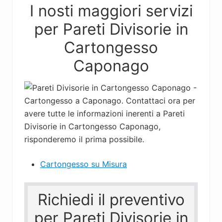
Arredare
I nosti maggiori servizi
in
Cartongesso
per Pareti Divisorie in
è
semplice
Cartongesso
e
Caponago
moderno,
chiamaci.
Cartongesso su Misura
Richiedi il preventivo
per Pareti Divisorie in