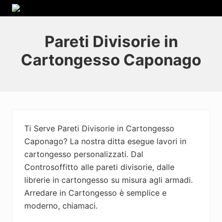
Menu
Passa
Skip
Passa
Passa
La
alla
to
al
al
nostra
navigazione
secondary
contenuto
piè
ditta
Pareti Divisorie in
primaria
navigation
principale
di
esegue
Cartongesso Caponago
lavori
pagina
in
cartongesso
personalizzati.
Dal
Controsoffitto
alle
pareti
Ti Serve Pareti Divisorie in Cartongesso
divisorie,
Caponago? La nostra ditta esegue lavori in
dalle
cartongesso personalizzati. Dal
librerie
in
Controsoffitto alle pareti divisorie, dalle
cartongesso
librerie in cartongesso su misura agli armadi.
su
Arredare in Cartongesso è semplice e
misura
agli
moderno, chiamaci.
armadi.