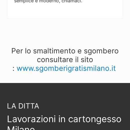
semplice e moderno, chiamaci.
Per lo smaltimento e sgombero
consultare il sito
:
www.sgomberigratismilano.it
Footer
LA DITTA
Lavorazioni in cartongesso
Milano