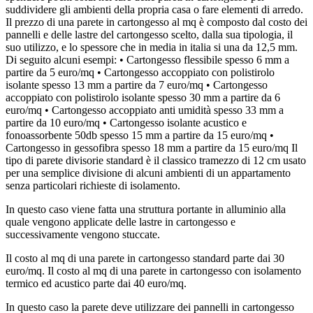
suddividere gli ambienti della propria casa o fare elementi di arredo.
Il prezzo di una parete in cartongesso al mq è composto dal costo dei
pannelli e delle lastre del cartongesso scelto, dalla sua tipologia, il
suo utilizzo, e lo spessore che in media in italia si una da 12,5 mm.
Di seguito alcuni esempi: • Cartongesso flessibile spesso 6 mm a
partire da 5 euro/mq • Cartongesso accoppiato con polistirolo
isolante spesso 13 mm a partire da 7 euro/mq • Cartongesso
accoppiato con polistirolo isolante spesso 30 mm a partire da 6
euro/mq • Cartongesso accoppiato anti umidità spesso 33 mm a
partire da 10 euro/mq • Cartongesso isolante acustico e
fonoassorbente 50db spesso 15 mm a partire da 15 euro/mq •
Cartongesso in gessofibra spesso 18 mm a partire da 15 euro/mq Il
tipo di parete divisorie standard è il classico tramezzo di 12 cm usato
per una semplice divisione di alcuni ambienti di un appartamento
senza particolari richieste di isolamento.
In questo caso viene fatta una struttura portante in alluminio alla
quale vengono applicate delle lastre in cartongesso e
successivamente vengono stuccate.
Il costo al mq di una parete in cartongesso standard parte dai 30
euro/mq. Il costo al mq di una parete in cartongesso con isolamento
termico ed acustico parte dai 40 euro/mq.
In questo caso la parete deve utilizzare dei pannelli in cartongesso