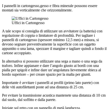
I pannelli in cartongesso,gesso e fibra minerale possono essere
montati sia verticalmente che orizzontalmente.
Uffici in Cartongesso
A tale scopo si consiglia di utilizzare un avvitatore (a batteria) con
regolazione di coppia o limitatore di profondità. Per tagliare i
pannelli di cartongesso (spessore minimo 12,5 mm) a misura, si
devono segnare preventivamente la superficie con un oggetto
appuntito o una lama, spezzare il margine e tagliare quindi a fondo il
cartone accoppiato.
In alternativa si possono utilizzare una sega a mano o una sega da
traforo. Infine appianare e dare l’angolo giusto ai bordi con una
pialla per spigoli e infine dare un’angolatura lievemente sbieca al
bordo superiore – per creare spazio per la malta per giunti.
Importante è avvitare i pannelli ai profili (primo lato parete) con
delle viti autofilettanti poste ad una distanza di 25 cm.
Per evitare la trasmissione acustica mantenete una distanza di 10 cm
dal suolo, dal soffitto e dalla parete.
Iniziate sul retro con un pannello di metà larghezza.