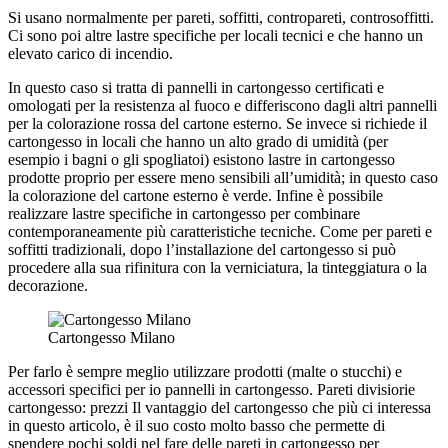
Si usano normalmente per pareti, soffitti, contropareti, controsoffitti.
Ci sono poi altre lastre specifiche per locali tecnici e che hanno un
elevato carico di incendio.
In questo caso si tratta di pannelli in cartongesso certificati e
omologati per la resistenza al fuoco e differiscono dagli altri pannelli
per la colorazione rossa del cartone esterno. Se invece si richiede il
cartongesso in locali che hanno un alto grado di umidità (per
esempio i bagni o gli spogliatoi) esistono lastre in cartongesso
prodotte proprio per essere meno sensibili all’umidità; in questo caso
la colorazione del cartone esterno è verde. Infine è possibile
realizzare lastre specifiche in cartongesso per combinare
contemporaneamente più caratteristiche tecniche. Come per pareti e
soffitti tradizionali, dopo l’installazione del cartongesso si può
procedere alla sua rifinitura con la verniciatura, la tinteggiatura o la
decorazione.
Cartongesso Milano
Per farlo è sempre meglio utilizzare prodotti (malte o stucchi) e
accessori specifici per io pannelli in cartongesso. Pareti divisiorie
cartongesso: prezzi Il vantaggio del cartongesso che più ci interessa
in questo articolo, è il suo costo molto basso che permette di
spendere pochi soldi nel fare delle pareti in cartongesso per