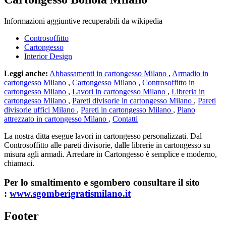
Informazioni aggiuntive recuperabili da wikipedia
Controsoffitto
Cartongesso
Interior Design
Leggi anche:
Abbassamenti in cartongesso Milano
,
Armadio in
cartongesso Milano
,
Cartongesso Milano
,
Controsoffitto in
cartongesso Milano
,
Lavori in cartongesso Milano
,
Libreria in
cartongesso Milano
,
Pareti divisorie in cartongesso Milano
,
Pareti
divisorie uffici Milano
,
Pareti in cartongesso Milano
,
Piano
attrezzato in cartongesso Milano
,
Contatti
La nostra ditta esegue lavori in cartongesso personalizzati. Dal
Controsoffitto alle pareti divisorie, dalle librerie in cartongesso su
misura agli armadi. Arredare in Cartongesso è semplice e moderno,
chiamaci.
Per lo smaltimento e sgombero consultare il sito
:
www.sgomberigratismilano.it
Footer