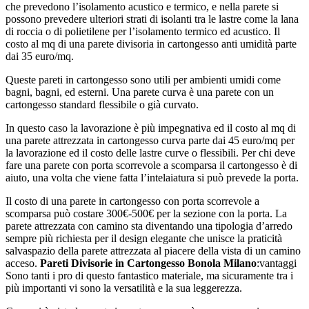
che prevedono l’isolamento acustico e termico, e nella parete si
possono prevedere ulteriori strati di isolanti tra le lastre come la lana
di roccia o di polietilene per l’isolamento termico ed acustico. Il
costo al mq di una parete divisoria in cartongesso anti umidità parte
dai 35 euro/mq.
Queste pareti in cartongesso sono utili per ambienti umidi come
bagni, bagni, ed esterni. Una parete curva è una parete con un
cartongesso standard flessibile o già curvato.
In questo caso la lavorazione è più impegnativa ed il costo al mq di
una parete attrezzata in cartongesso curva parte dai 45 euro/mq per
la lavorazione ed il costo delle lastre curve o flessibili. Per chi deve
fare una parete con porta scorrevole a scomparsa il cartongesso è di
aiuto, una volta che viene fatta l’intelaiatura si può prevede la porta.
Il costo di una parete in cartongesso con porta scorrevole a
scomparsa può costare 300€-500€ per la sezione con la porta. La
parete attrezzata con camino sta diventando una tipologia d’arredo
sempre più richiesta per il design elegante che unisce la praticità
salvaspazio della parete attrezzata al piacere della vista di un camino
acceso.
Pareti Divisorie in Cartongesso Bonola Milano
:vantaggi
Sono tanti i pro di questo fantastico materiale, ma sicuramente tra i
più importanti vi sono la versatilità e la sua leggerezza.