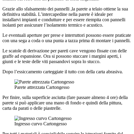
Grazie allo sfalsamento dei pannelli ,la parete a telaio ottiene la sua
definitiva stabilità. L’intercapedine nella parete è ideale per
installarvi impianti e condutture e per essere riempita con pannelli
isolanti per assicurare l’isolamento termico e acustico.
Le eventuali aperture per prese e interruttori possono essere praticate
con una sega a coda o una punta a tazza prima di montare i pannelli.
Le scatole di derivazione per pareti cave vengono fissate con delle
graffe ad espansione. Ora si possono stuccare i margini aperti, i
giunti e le teste delle viti passandovi sopra lo stucco.
Dopo l’essiccamento carteggiate il tutto con della carta abrasiva.
Parete attrezzata Cartongesso
Per finire, sulla superficie asciutta (fare passare almeno 4 ore) della
parete si può applicare una mano di fondo e quindi della pittura,
carta da parati o delle piastrelle.
Ingresso curvo Cartongesso
Per tutti i materiali è consigliabile seguire le istruzioni fornite dal