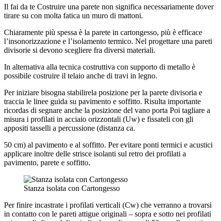
Il fai da te Costruire una parete non significa necessariamente dover
tirare su con molta fatica un muro di mattoni.
Chiaramente più spessa è la parete in cartongesso, più è efficace
l’insonorizzazione e l’isolamento termico. Nel progettare una pareti
divisorie si devono scegliere fra diversi materiali.
In alternativa alla tecnica costruttiva con supporto di metallo è
possibile costruire il telaio anche di travi in legno.
Per iniziare bisogna stabilirela posizione per la parete divisoria e
traccia le linee guida su pavimento e soffitto. Risulta importante
ricordas di segnare anche la posizione del vano porta Poi tagliare a
misura i profilati in acciaio orizzontali (Uw) e fissateli con gli
appositi tasselli a percussione (distanza ca.
50 cm) al pavimento e al soffitto. Per evitare ponti termici e acustici
applicare inoltre delle strisce isolanti sul retro dei profilati a
pavimento, parete e soffitto.
Stanza isolata con Cartongesso
Per finire incastrate i profilati verticali (Cw) che verranno a trovarsi
in contatto con le pareti attigue originali – sopra e sotto nei profilati