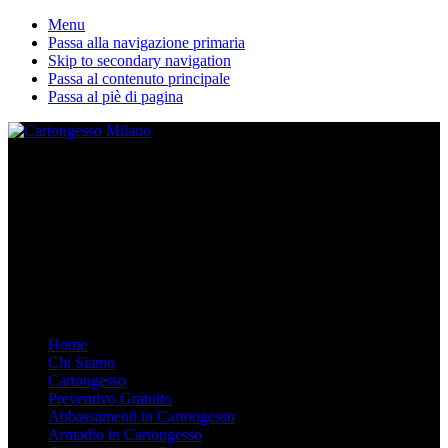
Menu
Passa alla navigazione primaria
Skip to secondary navigation
Passa al contenuto principale
Passa al piè di pagina
La nostra ditta esegue lavori in cartongesso personalizzati. Dal
Controsoffitto alle pareti divisorie, dalle librerie in cartongesso su
misura agli armadi. Arredare in Cartongesso è semplice e moderno,
chiamaci.
Mobile Menu
Menu
Home
Chi Siamo
Cartongesso
Preventivo Gratuito
Abbassamenti in Cartongesso
Armadio in Cartongesso