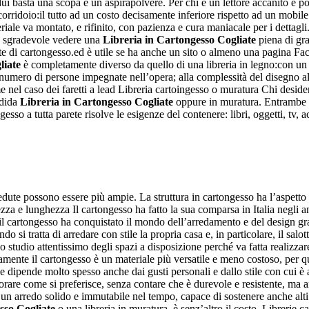
ui basta una scopa e un aspirapolvere. Per chi è un lettore accanito e pos
orridoio:il tutto ad un costo decisamente inferiore rispetto ad un mobil
teriale va montato, e rifinito, con pazienza e cura maniacale per i dettagli
to sgradevole vedere una
Libreria in Cartongesso Cogliate
piena di gra
te di cartongesso.ed è utile se ha anche un sito o almeno una pagina F
liate
è completamente diverso da quello di una libreria in legno:con un 
 numero di persone impegnate nell’opera; alla complessità del disegno al
e nel caso dei faretti a lead Libreria cartoingesso o muratura Chi deside
ndida
Libreria in Cartongesso Cogliate
oppure in muratura. Entrambe le
ngesso a tutta parete risolve le esigenze del contenere: libri, oggetti, tv, a
sedute possono essere più ampie. La struttura in cartongesso ha l’aspetto
zza e lunghezza Il cartongesso ha fatto la sua comparsa in Italia negli 
il cartongesso ha conquistato il mondo dell’arredamento e del design grazi
 si tratta di arredare con stile la propria casa e, in particolare, il salot
o studio attentissimo degli spazi a disposizione perché va fatta realizzar
amente il cartongesso è un materiale più versatile e meno costoso, per q
ne dipende molto spesso anche dai gusti personali e dallo stile con cui è
corare come si preferisce, senza contare che è durevole e resistente, ma
ce un arredo solido e immutabile nel tempo, capace di sostenere anche alti
sso Cogliate
o una libreria in muratura, è senz’altro il costo. Librerie 