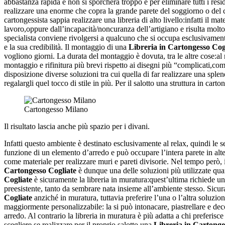
abbastanza rapida e non si sporcherà troppo e per eliminare tutti i resid
realizzare una enorme che copra la grande parete del soggiorno o del c
cartongessista sappia realizzare una libreria di alto livello:infatti il ma
lavoro,oppure dall’incapacità/noncuranza dell’artigiano e risulta mol
specialista conviene rivolgersi a qualcuno che si occupa esclusivamen
e la sua credibilità. Il montaggio di una
Libreria in Cartongesso Cog
vogliono giorni. La durata del montaggio è dovuta, tra le altre cose:al
montaggio e rifinitura più brevi rispetto ai disegni più “complicati,com
disposizione diverse soluzioni tra cui quella di far realizzare una sple
regalargli quel tocco di stile in più. Per il salotto una struttura in carto
Cartongesso Milano
Il risultato lascia anche più spazio per i divani.
Infatti questo ambiente è destinato esclusivamente al relax, quindi le 
funzione di un elemento d’arredo e può occupare l’intera parete in alte
come materiale per realizzare muri e pareti divisorie. Nel tempo però, 
Cartongesso Cogliate
è dunque una delle soluzioni più utilizzate quando
Cogliate
è sicuramente la libreria in muratura:quest’ultima richiede un
preesistente, tanto da sembrare nata insieme all’ambiente stesso. Sicur
Cogliate
anziché in muratura, tuttavia preferire l’una o l’altra soluzio
maggiormente personalizzabile: la si può intonacare, piastrellare e de
arredo. Al contrario la libreria in muratura è più adatta a chi preferis
scegliere se realizzare per il proprio salotto una
Libreria in Cartonge