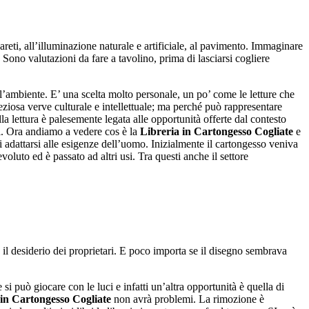
reti, all’illuminazione naturale e artificiale, al pavimento. Immaginare
 Sono valutazioni da fare a tavolino, prima di lasciarsi cogliere
ll’ambiente. E’ una scelta molto personale, un po’ come le letture che
iosa verve culturale e intellettuale; ma perché può rappresentare
la lettura è palesemente legata alle opportunità offerte dal contesto
ri. Ora andiamo a vedere cos è la
Libreria in Cartongesso Cogliate
e
i adattarsi alle esigenze dell’uomo. Inizialmente il cartongesso veniva
voluto ed è passato ad altri usi. Tra questi anche il settore
o il desiderio dei proprietari. E poco importa se il disegno sembrava
 si può giocare con le luci e infatti un’altra opportunità è quella di
 in Cartongesso Cogliate
non avrà problemi. La rimozione è