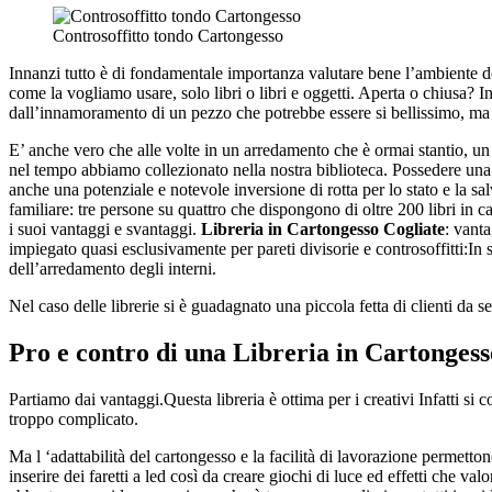
Controsoffitto tondo Cartongesso
Innanzi tutto è di fondamentale importanza valutare bene l’ambiente dov
come la vogliamo usare, solo libri o libri e oggetti. Aperta o chiusa? I
dall’innamoramento di un pezzo che potrebbe essere si bellissimo, ma
E’ anche vero che alle volte in un arredamento che è ormai stantio, un 
nel tempo abbiamo collezionato nella nostra biblioteca. Possedere una
anche una potenziale e notevole inversione di rotta per lo stato e la sa
familiare: tre persone su quattro che dispongono di oltre 200 libri in 
i suoi vantaggi e svantaggi.
Libreria in Cartongesso Cogliate
: vant
impiegato quasi esclusivamente per pareti divisorie e controsoffitti:In se
dell’arredamento degli interni.
Nel caso delle librerie si è guadagnato una piccola fetta di clienti da s
Pro e contro di una
Libreria in Cartongess
Partiamo dai vantaggi.Questa libreria è ottima per i creativi Infatti si
troppo complicato.
Ma l ‘adattabilità del cartongesso e la facilità di lavorazione permetton
inserire dei faretti a led così da creare giochi di luce ed effetti che val