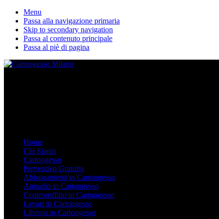
Menu
Passa alla navigazione primaria
Skip to secondary navigation
Passa al contenuto principale
Passa al piè di pagina
La nostra ditta esegue lavori in cartongesso personalizzati. Dal Contro
Mobile Menu
Menu
Home
Chi Siamo
Cartongesso
Preventivo Gratuito
Abbassamenti in Cartongesso
Armadio in Cartongesso
Controsoffitto in Cartongesso
Lavori in Cartongesso
Libreria in Cartongesso