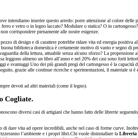
e intendiamo inserire questo arredo: porre attenzione al colore delle pa
n ferro e vetro o in legno laccato? Modulare o statica? O in cartongesso?
 non corrispondere pienamente alle nostre esigenze.
pezzo di design e di carattere potrebbe ridare vita ed energia positiva a
 buona biblioteca domestica è certamente motivo di vanto e segno di prez
lvaguardia della lettura, attuabile senza alcuno sforzo? La propensione al
casa leggono almeno un libro all’anno e nel 20% dei casi sono forti letto
aggi e svantaggi Uno dei più grandi pregi del cartongesso è la capacità d
guito, grazie alle continue ricerche e sperimentazioni, il materiale si è e
empre devoti ad altri materiali (come il legno).
o Cogliate
.
 conoscono diversi casi di artigiani che hanno fatto delle librerie seguend
o di dare vita ad opere incredibili, anche nel caso di forme curve. Inoltre
orizzeranno l’ambiente e i propri libri.Chi vuole disinstallare la
Libreria