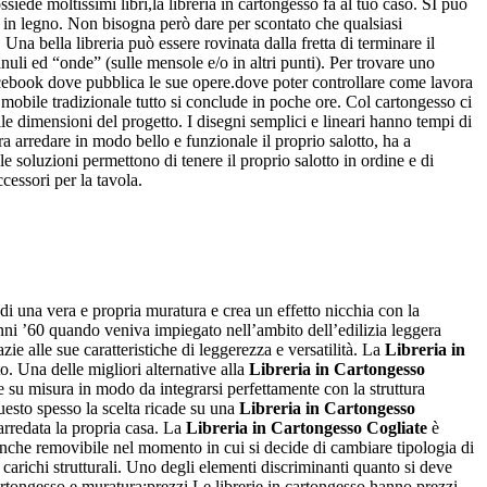
siede moltissimi libri,la libreria in cartongesso fa al tuo caso. SI può
e in legno. Non bisogna però dare per scontato che qualsiasi
. Una bella libreria può essere rovinata dalla fretta di terminare il
nuli ed “onde” (sulle mensole e/o in altri punti). Per trovare uno
acebook dove pubblica le sue opere.dove poter controllare come lavora
mobile tradizionale tutto si conclude in poche ore. Col cartongesso ci
le dimensioni del progetto. I disegni semplici e lineari hanno tempi di
ra arredare in modo bello e funzionale il proprio salotto, ha a
 soluzioni permettono di tenere il proprio salotto in ordine e di
ccessori per la tavola.
 di una vera e propria muratura e crea un effetto nicchia con la
anni ’60 quando veniva impiegato nell’ambito dell’edilizia leggera
e alle sue caratteristiche di leggerezza e versatilità. La
Libreria in
to. Una delle migliori alternative alla
Libreria in Cartongesso
e su misura in modo da integrarsi perfettamente con la struttura
uesto spesso la scelta ricade su una
Libreria in Cartongesso
 arredata la propria casa. La
Libreria in Cartongesso Cogliate
è
 anche removibile nel momento in cui si decide di cambiare tipologia di
 carichi strutturali. Uno degli elementi discriminanti quanto si deve
cartongesso e muratura:prezzi Le librerie in cartongesso hanno prezzi