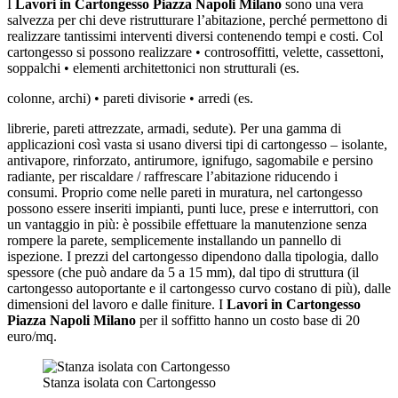
I
Lavori in Cartongesso Piazza Napoli Milano
sono una vera
salvezza per chi deve ristrutturare l’abitazione, perché permettono di
realizzare tantissimi interventi diversi contenendo tempi e costi. Col
cartongesso si possono realizzare • controsoffitti, velette, cassettoni,
soppalchi • elementi architettonici non strutturali (es.
colonne, archi) • pareti divisorie • arredi (es.
librerie, pareti attrezzate, armadi, sedute). Per una gamma di
applicazioni così vasta si usano diversi tipi di cartongesso – isolante,
antivapore, rinforzato, antirumore, ignifugo, sagomabile e persino
radiante, per riscaldare / raffrescare l’abitazione riducendo i
consumi. Proprio come nelle pareti in muratura, nel cartongesso
possono essere inseriti impianti, punti luce, prese e interruttori, con
un vantaggio in più: è possibile effettuare la manutenzione senza
rompere la parete, semplicemente installando un pannello di
ispezione. I prezzi del cartongesso dipendono dalla tipologia, dallo
spessore (che può andare da 5 a 15 mm), dal tipo di struttura (il
cartongesso autoportante e il cartongesso curvo costano di più), dalle
dimensioni del lavoro e dalle finiture. I
Lavori in Cartongesso
Piazza Napoli Milano
per il soffitto hanno un costo base di 20
euro/mq.
Stanza isolata con Cartongesso