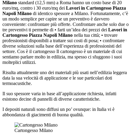
Milano
standard (12,5 mm) a Roma hanno un costo base di 20
euro/mq, contro i 30 euro/mq dei
Lavori in Cartongesso Piazza
Napoli Milano
di identico spessore a Milano. Fortunatamente, c’è
un modo semplice per capire se un preventivo è davvero
conveniente: confrontare più offerte. Confrontare anche solo due o
tre preventivi ti permette di • farti un’idea dei prezzi dei
Lavori in
Cartongesso Piazza Napoli Milano
nella tua città; • trovare
professionisti disponibili a trattare sui costi di posa; • confrontare
diverse soluzioni sulla base dell’esperienza di professionisti del
settore. Cos è il cartongesso Il cartongesso è un materiale di cui
sentiamo parlare molto in edilizia, ma spesso ci sfuggono i suoi
molteplici utilizzi.
Risulta attualmente uno dei materiali più usati nell’edilizia leggera
data la sua velocità di applicazione e le sue particolari doti
termoacustiche.
Il suo spessore varia in base all’applicazione richiesta, infatti
esistono decine di pannelli di diverse caratteristiche.
I depositi naturali sono diffusi un po’ ovunque: in Italia vi è
abbondanza di giacimenti di buona qualità.
Cartongesso Milano