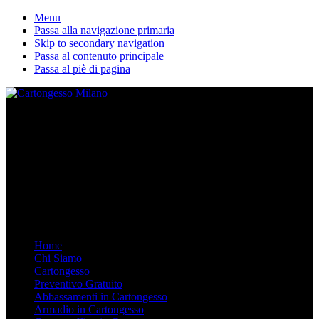
Menu
Passa alla navigazione primaria
Skip to secondary navigation
Passa al contenuto principale
Passa al piè di pagina
La nostra ditta esegue lavori in cartongesso personalizzati. Dal
Controsoffitto alle pareti divisorie, dalle librerie in cartongesso su
misura agli armadi. Arredare in Cartongesso è semplice e moderno,
chiamaci.
Mobile Menu
Menu
Home
Chi Siamo
Cartongesso
Preventivo Gratuito
Abbassamenti in Cartongesso
Armadio in Cartongesso