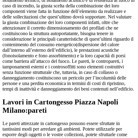
isolamento termico, di isolamento acustico e di resistenza al fuoco in
caso di incendio, la giusta scelta della combinazione dei loro
componenti viene fatta in funzione dell’elemento da realizzare e
delle sollecitazioni che quest’ultimo dovrà sopportare. Nel valutare
la giusta combinazione dei loro componenti infatti, oltre che
attenzionare il corretto dimensionamento dei profilati che ne
costituiscono la struttura autoportatante, bisogna tenere in
considerazione le principali caratteristiche di quest’ultimi riguardo il
contenimento del consumo energetico(dispersione del calore
dall’interno all’esterno dell’edificio), le prestazioni acustiche
(fonoisolamento e fono assorbimento) e la loro capacità di porsi
come barriera all’attacco del fuoco. Le pareti, le contropareti, i
tamponamenti esterni e i controsoffitti sono elementi costruttivi
senza funzione strutturale che, tuttavia, in caso di collasso o
danneggiamento costituiscono un pericolo per l’incolumità delle
persone e una perdita economica in termini di costi di ripristino,
tempi di inattività e danneggiamento dei beni contenuti nell’edificio.
Lavori in Cartongesso Piazza Napoli
Milano
:pareti
Le pareti attrezzate in cartongesso possono essere sfruttate in
tantissimi modi per arredare gli ambienti. Potete utilizzarle per
esporre degli oggetti o le vostre collezioni, potete sfruttarle come