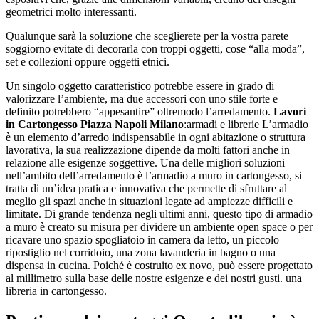
geometrici molto interessanti.
Qualunque sarà la soluzione che sceglierete per la vostra parete
soggiorno evitate di decorarla con troppi oggetti, cose “alla moda”,
set e collezioni oppure oggetti etnici.
Un singolo oggetto caratteristico potrebbe essere in grado di
valorizzare l’ambiente, ma due accessori con uno stile forte e
definito potrebbero “appesantire” oltremodo l’arredamento.
Lavori
in Cartongesso Piazza Napoli Milano
:armadi e librerie L’armadio
è un elemento d’arredo indispensabile in ogni abitazione o struttura
lavorativa, la sua realizzazione dipende da molti fattori anche in
relazione alle esigenze soggettive. Una delle migliori soluzioni
nell’ambito dell’arredamento è l’armadio a muro in cartongesso, si
tratta di un’idea pratica e innovativa che permette di sfruttare al
meglio gli spazi anche in situazioni legate ad ampiezze difficili e
limitate. Di grande tendenza negli ultimi anni, questo tipo di armadio
a muro è creato su misura per dividere un ambiente open space o per
ricavare uno spazio spogliatoio in camera da letto, un piccolo
ripostiglio nel corridoio, una zona lavanderia in bagno o una
dispensa in cucina. Poiché è costruito ex novo, può essere progettato
al millimetro sulla base delle nostre esigenze e dei nostri gusti. una
libreria in cartongesso.