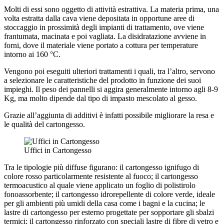
Molti di essi sono oggetto di attività estrattiva. La materia prima, una
volta estratta dalla cava viene depositata in opportune aree di
stoccaggio in prossimità degli impianti di trattamento, ove viene
frantumata, macinata e poi vagliata. La disidratazione avviene in
forni, dove il materiale viene portato a cottura per temperature
intorno ai 160 °C.
Vengono poi eseguiti ulteriori trattamenti i quali, tra l’altro, servono
a selezionare le caratteristiche del prodotto in funzione dei suoi
impieghi. Il peso dei pannelli si aggira generalmente intorno agli 8-9
Kg, ma molto dipende dal tipo di impasto mescolato al gesso.
Grazie all’aggiunta di additivi è infatti possibile migliorare la resa e
le qualità del cartongesso.
Uffici in Cartongesso
Tra le tipologie più diffuse figurano: il cartongesso ignifugo di
colore rosso particolarmente resistente al fuoco; il cartongesso
termoacustico al quale viene applicato un foglio di polistirolo
fonoassorbente; il cartongesso idrorepellente di colore verde, ideale
per gli ambienti più umidi della casa come i bagni e la cucina; le
lastre di cartongesso per esterno progettate per sopportare gli sbalzi
termici; il cartongesso rinforzato con speciali lastre di fibre di vetro e