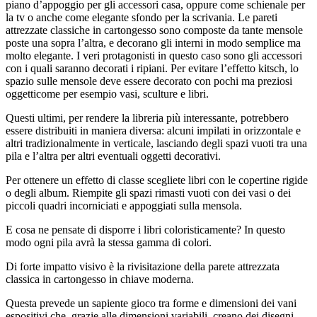
piano d’appoggio per gli accessori casa, oppure come schienale per
la tv o anche come elegante sfondo per la scrivania. Le pareti
attrezzate classiche in cartongesso sono composte da tante mensole
poste una sopra l’altra, e decorano gli interni in modo semplice ma
molto elegante. I veri protagonisti in questo caso sono gli accessori
con i quali saranno decorati i ripiani. Per evitare l’effetto kitsch, lo
spazio sulle mensole deve essere decorato con pochi ma preziosi
oggetticome per esempio vasi, sculture e libri.
Questi ultimi, per rendere la libreria più interessante, potrebbero
essere distribuiti in maniera diversa: alcuni impilati in orizzontale e
altri tradizionalmente in verticale, lasciando degli spazi vuoti tra una
pila e l’altra per altri eventuali oggetti decorativi.
Per ottenere un effetto di classe scegliete libri con le copertine rigide
o degli album. Riempite gli spazi rimasti vuoti con dei vasi o dei
piccoli quadri incorniciati e appoggiati sulla mensola.
E cosa ne pensate di disporre i libri coloristicamente? In questo
modo ogni pila avrà la stessa gamma di colori.
Di forte impatto visivo è la rivisitazione della parete attrezzata
classica in cartongesso in chiave moderna.
Questa prevede un sapiente gioco tra forme e dimensioni dei vani
espositivi che, grazie alle dimensioni variabili, creano dei disegni