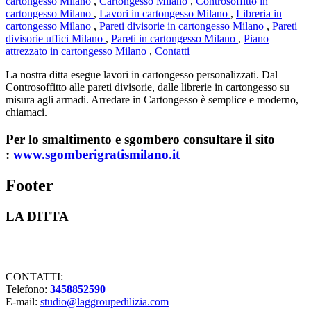
cartongesso Milano
,
Cartongesso Milano
,
Controsoffitto in
cartongesso Milano
,
Lavori in cartongesso Milano
,
Libreria in
cartongesso Milano
,
Pareti divisorie in cartongesso Milano
,
Pareti
divisorie uffici Milano
,
Pareti in cartongesso Milano
,
Piano
attrezzato in cartongesso Milano
,
Contatti
La nostra ditta esegue lavori in cartongesso personalizzati. Dal
Controsoffitto alle pareti divisorie, dalle librerie in cartongesso su
misura agli armadi. Arredare in Cartongesso è semplice e moderno,
chiamaci.
Per lo smaltimento e sgombero consultare il sito
:
www.sgomberigratismilano.it
Footer
LA DITTA
Lavorazioni in cartongesso Milano
CONTATTI:
Telefono:
3458852590
E-mail:
studio@laggroupedilizia.com