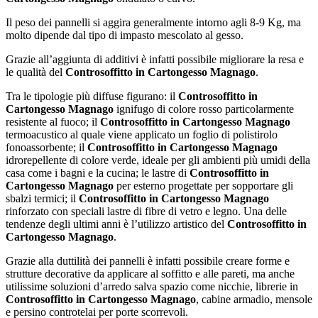
Il peso dei pannelli si aggira generalmente intorno agli 8-9 Kg, ma
molto dipende dal tipo di impasto mescolato al gesso.
Grazie all’aggiunta di additivi è infatti possibile migliorare la resa e
le qualità del
Controsoffitto in Cartongesso Magnago
.
Tra le tipologie più diffuse figurano: il
Controsoffitto in
Cartongesso Magnago
ignifugo di colore rosso particolarmente
resistente al fuoco; il
Controsoffitto in Cartongesso Magnago
termoacustico al quale viene applicato un foglio di polistirolo
fonoassorbente; il
Controsoffitto in Cartongesso Magnago
idrorepellente di colore verde, ideale per gli ambienti più umidi della
casa come i bagni e la cucina; le lastre di
Controsoffitto in
Cartongesso Magnago
per esterno progettate per sopportare gli
sbalzi termici; il
Controsoffitto in Cartongesso Magnago
rinforzato con speciali lastre di fibre di vetro e legno. Una delle
tendenze degli ultimi anni è l’utilizzo artistico del
Controsoffitto in
Cartongesso Magnago
.
Grazie alla duttilità dei pannelli è infatti possibile creare forme e
strutture decorative da applicare al soffitto e alle pareti, ma anche
utilissime soluzioni d’arredo salva spazio come nicchie, librerie in
Controsoffitto in Cartongesso Magnago
, cabine armadio, mensole
e persino controtelai per porte scorrevoli.