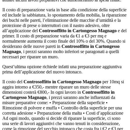
Il costo di preparazione varia in base alla condizione della superficie
ed include la sabbiatura, lo spostamento della mobilia, la riparazione
dei buchi nelle pareti, l’eliminazione delle macchie d’umidità e la
protezione di prese o interruttori con il nastro adesivo, oltre
all’applicazione del
Controsoffitto in Cartongesso Magnago
e del
primer. Il costo di preparazione varia da €1 a €3 per mq e
normalmente aumenta il costo finale del 10% o del 30%. Quando si
desiderano delle nuove pareti in
Controsoffitto in Cartongesso
Magnago
, i prezzi saranno molto inferiori se paragonati a quelli
necessari per riparare un muro.
Quest’ultima opzione richiede infatti una preparazione aggiuntiva
prima dell’applicazione del nuovo intonaco.
Il costo del
Controsoffitto in Cartongesso Magnago
per 10mq si
aggira intorno a €350,- mentre riparare un muro delle stesse
dimensioni costerà €800,- In ogni lavoro in
Controsoffitto in
Cartongesso Magnago
, i prezzi saranno anche influenzati da
misure preparative come: • Preparazione della superficie •
Rimozione di polvere e muffa • Controllo della superficie per una
corretta adesione • Preparazione della malta • Costi d’applicazione
Ad ogni modo, quando si decide di riparare la superficie, ci sono
una serie di lavori aggiuntivi che vanno tenuti in considerazione,
come la rimozione del vecchio intonaco che costa fra i €2 e €3 per