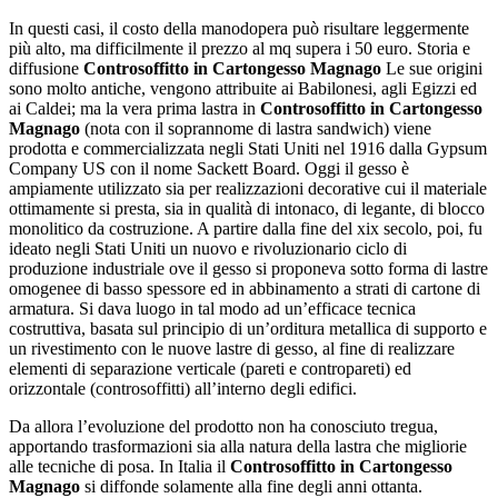
In questi casi, il costo della manodopera può risultare leggermente
più alto, ma difficilmente il prezzo al mq supera i 50 euro. Storia e
diffusione
Controsoffitto in Cartongesso Magnago
Le sue origini
sono molto antiche, vengono attribuite ai Babilonesi, agli Egizzi ed
ai Caldei; ma la vera prima lastra in
Controsoffitto in Cartongesso
Magnago
(nota con il soprannome di lastra sandwich) viene
prodotta e commercializzata negli Stati Uniti nel 1916 dalla Gypsum
Company US con il nome Sackett Board. Oggi il gesso è
ampiamente utilizzato sia per realizzazioni decorative cui il materiale
ottimamente si presta, sia in qualità di intonaco, di legante, di blocco
monolitico da costruzione. A partire dalla fine del xix secolo, poi, fu
ideato negli Stati Uniti un nuovo e rivoluzionario ciclo di
produzione industriale ove il gesso si proponeva sotto forma di lastre
omogenee di basso spessore ed in abbinamento a strati di cartone di
armatura. Si dava luogo in tal modo ad un’efficace tecnica
costruttiva, basata sul principio di un’orditura metallica di supporto e
un rivestimento con le nuove lastre di gesso, al fine di realizzare
elementi di separazione verticale (pareti e contropareti) ed
orizzontale (controsoffitti) all’interno degli edifici.
Da allora l’evoluzione del prodotto non ha conosciuto tregua,
apportando trasformazioni sia alla natura della lastra che migliorie
alle tecniche di posa. In Italia il
Controsoffitto in Cartongesso
Magnago
si diffonde solamente alla fine degli anni ottanta.