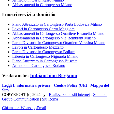
Armadio in Cartongesso Milano
Abbassamenti in Cartongesso Milano
I nostri servizi a domicilio
Piano Attrezzato in Cartongesso Porta Lodovica Milano
Lavori in Cartongesso Cerro Maggiore
Abbassamenti in Cartongesso Quartiere Basmetto Milano
Abbassamenti in Cartongesso Via Rembrant Milano
Pareti Divisorie in Cartongesso Quartiere Varesina Milano
Lavori in Cartongesso Mezzago
Pareti Divisorie in Cartongesso Bollate
Libreria in Cartongesso Niguarda Milano
Piano Attrezzato in Cartongesso Buscate
Armadio in Cartongesso Rodano
Visita anche:
Imbianchino Bergamo
Leggi L'informativa privacy
-
Cookie Policy (UE)
-
Mappa del
Sito
COPYRIGHT [c] 2024 by -
Realizzazione siti internet
-
Solution
Group Communication
|
Siti Roma
Chiama ora
Whatsapp
Email