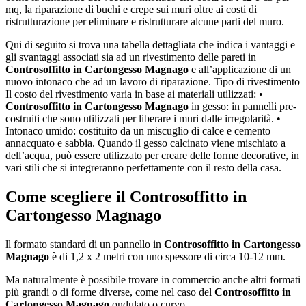
mq, la riparazione di buchi e crepe sui muri oltre ai costi di
ristrutturazione per eliminare e ristrutturare alcune parti del muro.
Qui di seguito si trova una tabella dettagliata che indica i vantaggi e
gli svantaggi associati sia ad un rivestimento delle pareti in
Controsoffitto in Cartongesso Magnago
e all’applicazione di un
nuovo intonaco che ad un lavoro di riparazione. Tipo di rivestimento
Il costo del rivestimento varia in base ai materiali utilizzati: •
Controsoffitto in Cartongesso Magnago
in gesso: in pannelli pre-
costruiti che sono utilizzati per liberare i muri dalle irregolarità. •
Intonaco umido: costituito da un miscuglio di calce e cemento
annacquato e sabbia. Quando il gesso calcinato viene mischiato a
dell’acqua, può essere utilizzato per creare delle forme decorative, in
vari stili che si integreranno perfettamente con il resto della casa.
Come scegliere il
Controsoffitto in
Cartongesso Magnago
ll formato standard di un pannello in
Controsoffitto in Cartongesso
Magnago
è di 1,2 x 2 metri con uno spessore di circa 10-12 mm.
Ma naturalmente è possibile trovare in commercio anche altri formati
più grandi o di forme diverse, come nel caso del
Controsoffitto in
Cartongesso Magnago
ondulato o curvo.