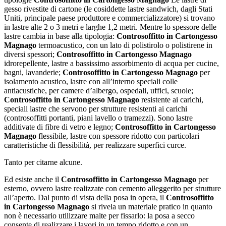
gesso rivestite di cartone (le cosiddette lastre sandwich, dagli Stati
Uniti, principale paese produttore e commercializzatore) si trovano
in lastre alte 2 o 3 metri e larghe 1,2 metri. Mentre lo spessore delle
lastre cambia in base alla tipologia:
Controsoffitto in Cartongesso
Magnago
termoacustico, con un lato di polistirolo o polistirene in
diversi spessori;
Controsoffitto in Cartongesso Magnago
idrorepellente, lastre a bassissimo assorbimento di acqua per cucine,
bagni, lavanderie;
Controsoffitto in Cartongesso Magnago
per
isolamento acustico, lastre con all’interno speciali colle
antiacustiche, per camere d’albergo, ospedali, uffici, scuole;
Controsoffitto in Cartongesso Magnago
resistente ai carichi,
speciali lastre che servono per strutture resistenti ai carichi
(controsoffitti portanti, piani lavello o tramezzi). Sono lastre
additivate di fibre di vetro e legno;
Controsoffitto in Cartongesso
Magnago
flessibile, lastre con spessore ridotto con particolari
caratteristiche di flessibilità, per realizzare superfici curce.
Tanto per citarne alcune.
Ed esiste anche il
Controsoffitto in Cartongesso Magnago
per
esterno, ovvero lastre realizzate con cemento alleggerito per strutture
all’aperto. Dal punto di vista della posa in opera, il
Controsoffitto
in Cartongesso Magnago
si rivela un materiale pratico in quanto
non è necessario utilizzare malte per fissarlo: la posa a secco
consente di realizzare i lavori in un tempo ridotto e con un