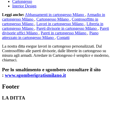
Cartongesso
Interior Design
Leggi anche:
Abbassamenti in cartongesso Milano
,
Armadio in
cartongesso Milano
,
Cartongesso Milano
,
Controsoffitto in
cartongesso Milano
,
Lavori in cartongesso Milano
,
Libreria in
cartongesso Milano
,
Pareti divisorie in cartongesso Milano
,
Pareti
divisorie uffici Milano
,
Pareti in cartongesso Milano
,
Piano
attrezzato in cartongesso Milano
,
Contatti
La nostra ditta esegue lavori in cartongesso personalizzati. Dal
Controsoffitto alle pareti divisorie, dalle librerie in cartongesso su
misura agli armadi. Arredare in Cartongesso è semplice e moderno,
chiamaci.
Per lo smaltimento e sgombero consultare il sito
:
www.sgomberigratismilano.it
Footer
LA DITTA
Lavorazioni in cartongesso Milano