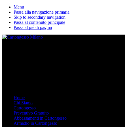
Menu
Passa alla navigazione primaria
Skip to secondary navigation
Passa al contenuto principale
Passa al piè di pagina
La nostra ditta esegue lavori in cartongesso personalizzati. Dal
Controsoffitto alle pareti divisorie, dalle librerie in cartongesso su
misura agli armadi. Arredare in Cartongesso è semplice e moderno,
chiamaci.
Mobile Menu
Menu
Home
Chi Siamo
Cartongesso
Preventivo Gratuito
Abbassamenti in Cartongesso
Armadio in Cartongesso