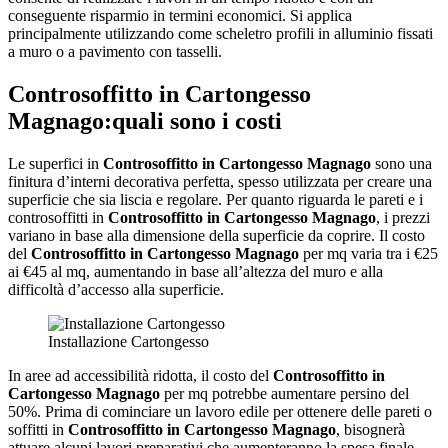
conseguente risparmio in termini economici. Si applica
principalmente utilizzando come scheletro profili in alluminio fissati
a muro o a pavimento con tasselli.
Controsoffitto in Cartongesso
Magnago
:quali sono i costi
Le superfici in
Controsoffitto in Cartongesso Magnago
sono una
finitura d’interni decorativa perfetta, spesso utilizzata per creare una
superficie che sia liscia e regolare. Per quanto riguarda le pareti e i
controsoffitti in
Controsoffitto in Cartongesso Magnago
, i prezzi
variano in base alla dimensione della superficie da coprire. Il costo
del
Controsoffitto in Cartongesso Magnago
per mq varia tra i €25
ai €45 al mq, aumentando in base all’altezza del muro e alla
difficoltà d’accesso alla superficie.
Installazione Cartongesso
In aree ad accessibilità ridotta, il costo del
Controsoffitto in
Cartongesso Magnago
per mq potrebbe aumentare persino del
50%. Prima di cominciare un lavoro edile per ottenere delle pareti o
soffitti in
Controsoffitto in Cartongesso Magnago
, bisognerà
attuare alcuni lavori preparativi che aumenteranno la spesa finale.