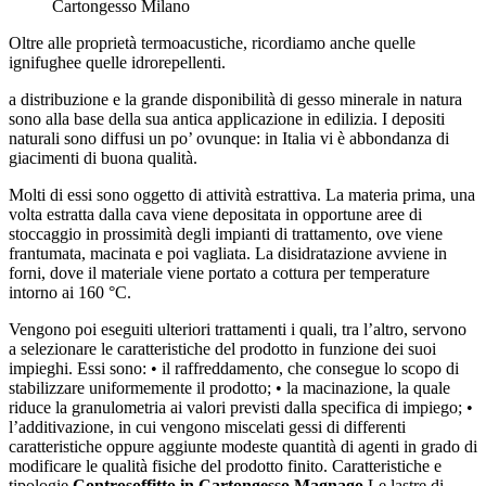
Cartongesso Milano
Oltre alle proprietà termoacustiche, ricordiamo anche quelle
ignifughee quelle idrorepellenti.
a distribuzione e la grande disponibilità di gesso minerale in natura
sono alla base della sua antica applicazione in edilizia. I depositi
naturali sono diffusi un po’ ovunque: in Italia vi è abbondanza di
giacimenti di buona qualità.
Molti di essi sono oggetto di attività estrattiva. La materia prima, una
volta estratta dalla cava viene depositata in opportune aree di
stoccaggio in prossimità degli impianti di trattamento, ove viene
frantumata, macinata e poi vagliata. La disidratazione avviene in
forni, dove il materiale viene portato a cottura per temperature
intorno ai 160 °C.
Vengono poi eseguiti ulteriori trattamenti i quali, tra l’altro, servono
a selezionare le caratteristiche del prodotto in funzione dei suoi
impieghi. Essi sono: • il raffreddamento, che consegue lo scopo di
stabilizzare uniformemente il prodotto; • la macinazione, la quale
riduce la granulometria ai valori previsti dalla specifica di impiego; •
l’additivazione, in cui vengono miscelati gessi di differenti
caratteristiche oppure aggiunte modeste quantità di agenti in grado di
modificare le qualità fisiche del prodotto finito. Caratteristiche e
tipologie
Controsoffitto in Cartongesso Magnago
Le lastre di