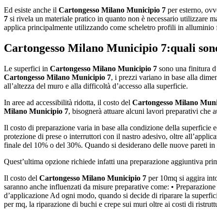
Ed esiste anche il
Cartongesso Milano Municipio 7
per esterno, ovve
7
si rivela un materiale pratico in quanto non è necessario utilizzare m
applica principalmente utilizzando come scheletro profili in alluminio 
Cartongesso Milano Municipio 7
:quali sono
Le superfici in
Cartongesso Milano Municipio 7
sono una finitura d’i
Cartongesso Milano Municipio 7
, i prezzi variano in base alla dime
all’altezza del muro e alla difficoltà d’accesso alla superficie.
In aree ad accessibilità ridotta, il costo del
Cartongesso Milano Muni
Milano Municipio 7
, bisognerà attuare alcuni lavori preparativi che 
Il costo di preparazione varia in base alla condizione della superficie 
protezione di prese o interruttori con il nastro adesivo, oltre all’appli
finale del 10% o del 30%. Quando si desiderano delle nuove pareti in
Quest’ultima opzione richiede infatti una preparazione aggiuntiva pri
Il costo del
Cartongesso Milano Municipio 7
per 10mq si aggira into
saranno anche influenzati da misure preparative come: • Preparazione d
d’applicazione Ad ogni modo, quando si decide di riparare la superfici
per mq, la riparazione di buchi e crepe sui muri oltre ai costi di ristrut