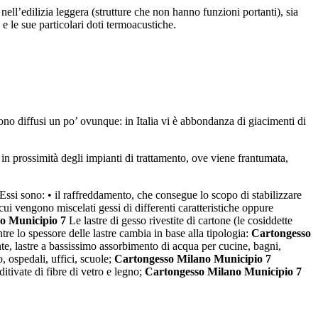
ll’edilizia leggera (strutture che non hanno funzioni portanti), sia
 e le sue particolari doti termoacustiche.
 sono diffusi un po’ ovunque: in Italia vi è abbondanza di giacimenti di
o in prossimità degli impianti di trattamento, ove viene frantumata,
. Essi sono: • il raffreddamento, che consegue lo scopo di stabilizzare
cui vengono miscelati gessi di differenti caratteristiche oppure
o Municipio 7
Le lastre di gesso rivestite di cartone (le cosiddette
tre lo spessore delle lastre cambia in base alla tipologia:
Cartongesso
te, lastre a bassissimo assorbimento di acqua per cucine, bagni,
, ospedali, uffici, scuole;
Cartongesso Milano Municipio 7
dditivate di fibre di vetro e legno;
Cartongesso Milano Municipio 7