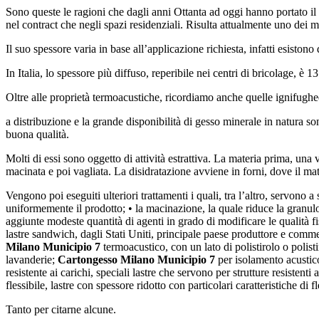
Sono queste le ragioni che dagli anni Ottanta ad oggi hanno portato il
nel contract che negli spazi residenziali. Risulta attualmente uno dei ma
Il suo spessore varia in base all’applicazione richiesta, infatti esistono 
In Italia, lo spessore più diffuso, reperibile nei centri di bricolage, è 
Oltre alle proprietà termoacustiche, ricordiamo anche quelle ignifughee
a distribuzione e la grande disponibilità di gesso minerale in natura son
buona qualità.
Molti di essi sono oggetto di attività estrattiva. La materia prima, una
macinata e poi vagliata. La disidratazione avviene in forni, dove il ma
Vengono poi eseguiti ulteriori trattamenti i quali, tra l’altro, servono 
uniformemente il prodotto; • la macinazione, la quale riduce la granulom
aggiunte modeste quantità di agenti in grado di modificare le qualità fi
lastre sandwich, dagli Stati Uniti, principale paese produttore e commer
Milano Municipio 7
termoacustico, con un lato di polistirolo o polisti
lavanderie;
Cartongesso Milano Municipio 7
per isolamento acustico,
resistente ai carichi, speciali lastre che servono per strutture resistenti 
flessibile, lastre con spessore ridotto con particolari caratteristiche di fl
Tanto per citarne alcune.