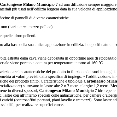
Cartongesso Milano Municipio 7
ad una diffusione sempre maggiore ne
teriali più usati nell’edilizia leggera data la sua velocità di applicazione
decine di pannelli di diverse caratteristiche.
13 mm (pari a circa mezzo pollice).
 quelle idrorepellenti.
o alla base della sua antica applicazione in edilizia. I depositi naturali
 volta estratta dalla cava viene depositata in opportune aree di stoccaggi
teriale viene portato a cottura per temperature intorno ai 160 °C.
a selezionare le caratteristiche del prodotto in funzione dei suoi impieghi
etria ai valori previsti dalla specifica di impiego; • l’additivazione, in 
siche del prodotto finito. Caratteristiche e tipologie
Cartongesso Milan
cializzatore) si trovano in lastre alte 2 o 3 metri e larghe 1,2 metri. Men
rene in diversi spessori;
Cartongesso Milano Municipio 7
idrorepellen
 lastre con all’interno speciali colle antiacustiche, per camere d’albergo
ai carichi (controsoffitti portanti, piani lavello o tramezzi). Sono lastre a
essibilità, per realizzare superfici curce.