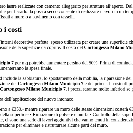
ro lastre realizzate con cemento alleggerito per strutture all’aperto. Dal
alte per fissarlo: la posa a secco consente di realizzare i lavori in un t
fissati a muro o a pavimento con tasselli.
 i costi
nterni decorativa perfetta, spesso utilizzata per creare una superficie che 
nsione della superficie da coprire. Il costo del
Cartongesso Milano Mun
cipio 7
per mq potrebbe aumentare persino del 50%. Prima di cominciare u
aumenteranno la spesa finale.
ed include la sabbiatura, lo spostamento della mobilia, la riparazione dei
cazione del
Cartongesso Milano Municipio 7
e del primer. Il costo di 
Cartongesso Milano Municipio 7
, i prezzi saranno molto inferiori se
ma dell’applicazione del nuovo intonaco.
rno a €350,- mentre riparare un muro delle stesse dimensioni costerà €
ella superficie • Rimozione di polvere e muffa • Controllo della superfi
e, ci sono una serie di lavori aggiuntivi che vanno tenuti in consideraz
turazione per eliminare e ristrutturare alcune parti del muro.