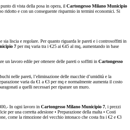
 punto di vista della posa in opera, il
Cartongesso Milano Municipio
empo ridotto e con un conseguente risparmio in termini economici. Si
sia liscia e regolare. Per quanto riguarda le pareti e i controsoffitti in
icipio 7
per mq varia tra i €25 ai €45 al mq, aumentando in base
n lavoro edile per ottenere delle pareti o soffitti in
Cartongesso
 buchi nelle pareti, l’eliminazione delle macchie d’umidità e la
preparazione varia da €1 a €3 per mq e normalmente aumenta il costo
 paragonati a quelli necessari per riparare un muro.
800,- In ogni lavoro in
Cartongesso Milano Municipio 7
, i prezzi
cie per una corretta adesione • Preparazione della malta • Costi
ione, come la rimozione del vecchio intonaco che costa fra i €2 e €3