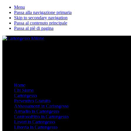
Menu
Passa alla navigazione primaria
Skip to secondary navigation
Passa al contenuto principale
Passa al piè di pagina
La nostra ditta esegue lavori in cartongesso personalizzati. Dal Contro
Mobile Menu
Menu
Home
Chi Siamo
Cartongesso
Preventivo Gratuito
Abbassamenti in Cartongesso
Armadio in Cartongesso
Controsoffitto in Cartongesso
Lavori in Cartongesso
Libreria in Cartongesso