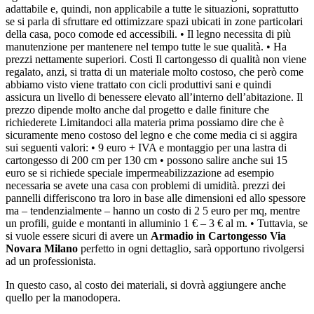
adattabile e, quindi, non applicabile a tutte le situazioni, soprattutto
se si parla di sfruttare ed ottimizzare spazi ubicati in zone particolari
della casa, poco comode ed accessibili. • Il legno necessita di più
manutenzione per mantenere nel tempo tutte le sue qualità. • Ha
prezzi nettamente superiori. Costi Il cartongesso di qualità non viene
regalato, anzi, si tratta di un materiale molto costoso, che però come
abbiamo visto viene trattato con cicli produttivi sani e quindi
assicura un livello di benessere elevato all’interno dell’abitazione. Il
prezzo dipende molto anche dal progetto e dalle finiture che
richiederete Limitandoci alla materia prima possiamo dire che è
sicuramente meno costoso del legno e che come media ci si aggira
sui seguenti valori: • 9 euro + IVA e montaggio per una lastra di
cartongesso di 200 cm per 130 cm • possono salire anche sui 15
euro se si richiede speciale impermeabilizzazione ad esempio
necessaria se avete una casa con problemi di umidità. prezzi dei
pannelli differiscono tra loro in base alle dimensioni ed allo spessore
ma – tendenzialmente – hanno un costo di 2 5 euro per mq, mentre
un profili, guide e montanti in alluminio 1 € – 3 € al m. • Tuttavia, se
si vuole essere sicuri di avere un
Armadio in Cartongesso Via
Novara Milano
perfetto in ogni dettaglio, sarà opportuno rivolgersi
ad un professionista.
In questo caso, al costo dei materiali, si dovrà aggiungere anche
quello per la manodopera.