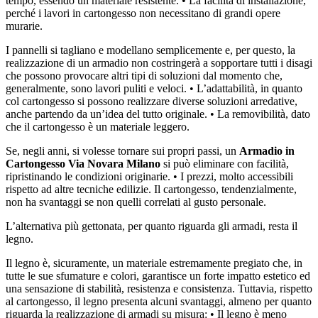
tempo, essendo un materiale resistente. • La facilità di installazione,
perché i lavori in cartongesso non necessitano di grandi opere
murarie.
I pannelli si tagliano e modellano semplicemente e, per questo, la
realizzazione di un armadio non costringerà a sopportare tutti i disagi
che possono provocare altri tipi di soluzioni dal momento che,
generalmente, sono lavori puliti e veloci. • L’adattabilità, in quanto
col cartongesso si possono realizzare diverse soluzioni arredative,
anche partendo da un’idea del tutto originale. • La removibilità, dato
che il cartongesso è un materiale leggero.
Se, negli anni, si volesse tornare sui propri passi, un
Armadio in
Cartongesso Via Novara Milano
si può eliminare con facilità,
ripristinando le condizioni originarie. • I prezzi, molto accessibili
rispetto ad altre tecniche edilizie. Il cartongesso, tendenzialmente,
non ha svantaggi se non quelli correlati al gusto personale.
L’alternativa più gettonata, per quanto riguarda gli armadi, resta il
legno.
Il legno è, sicuramente, un materiale estremamente pregiato che, in
tutte le sue sfumature e colori, garantisce un forte impatto estetico ed
una sensazione di stabilità, resistenza e consistenza. Tuttavia, rispetto
al cartongesso, il legno presenta alcuni svantaggi, almeno per quanto
riguarda la realizzazione di armadi su misura: • Il legno è meno