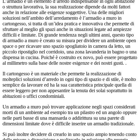
L’armadio è un elemento d’arredo indispensabile in ogni abitazione
o struttura lavorativa, la sua realizzazione dipende da molti fattori
anche in relazione alle esigenze soggettive. Una delle migliori
soluzioni nell’ambito dell’arredamento è l’armadio a muro in
cartongesso, si tratta di un’idea pratica e innovativa che permette di
sfruttare al meglio gli spazi anche in situazioni legate ad ampiezze
difficili e limitate. Di grande tendenza negli ultimi anni, questo tipo
di armadio a muro è creato su misura per dividere un ambiente open
space o per ricavare uno spazio spogliatoio in camera da letto, un
piccolo ripostiglio nel corridoio, una zona lavanderia in bagno o una
dispensa in cucina. Poiché è costruito ex novo, può essere progettato
al millimetro sulla base delle nostre esigenze e dei nostri gusti. .
Il cartongesso è un materiale che permette la realizzazione di
molteplici soluzioni d’arredo in ogni tipo di spazio e di stile, è molto
semplice da lavorare ed ha la sua caratteristica principale quella di
essere leggero per non appesantire la tenuta dei solai soprattutto in
abitazioni o uffici condominiali.
Un armadio a muro può trovare applicazione negli spazi considerati
morti di un ambiente ad esempio tra un pilastro ed un angolo oppure
nelle parti basse di una mansarda o addirittura su una parete di
dimensioni limitate dove è difficile inserire un armadio tradizionale.
Si può inoltre decidere di crearlo in uno spazio ampio tenendo conto
delle misure a disposizione e realizzarlo in relazione alle proprie