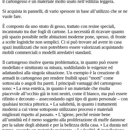
ll cartongesso è un materiale molto usato nell’edilizia leggera.
Si acquista in pannelli, di vario spessore in base all’utilizzo che se ne
vuole fare.
È composto da uno strato di gesso, trattato con resine speciali,
incastonato tra due fogli di cartone. La necessità di ricavare quanto
più spazio possibile nelle abitazioni moderne pone, spesso, di fronte
a scelte logistiche non semplici. Ci si può trovare ad avere in casa
spazi inutilizzati che non potrebbero essere valorizzati acquistando
mobili commerciali o modelli arredativi standard.
Il cartongesso risolve questa problematica, in quanto può essere
modellato e strutturato su misura, soddisfando le esigenze ed
adattandosi alla singola situazione. Un esempio è la creazione di
armadi in cartongesso per rendere fruibili spazi “morti” come
sottoscala o angoli fra pareti. I principali vantaggi del cartongesso
sono: • La resa estetica, in quanto è un materiale che risulta
piacevole all’occhio già in toni neutri, come il bianco, ma può essere
rifinito e decorato – assecondando ogni tipo di gusto personale – con
qualsiasi tecnica pittorica. • La salubrità, in quanto i trattamenti
moderni a cui viene sottoposto utilizzano processi e materiali
migliorati rispetto al passato. • L’igiene, perché resiste bene
all’umidità ed è meno soggetto alla proliferazione di muffe dannose
per la salute degli abitanti e per la bellezza della casa. • La durata nel