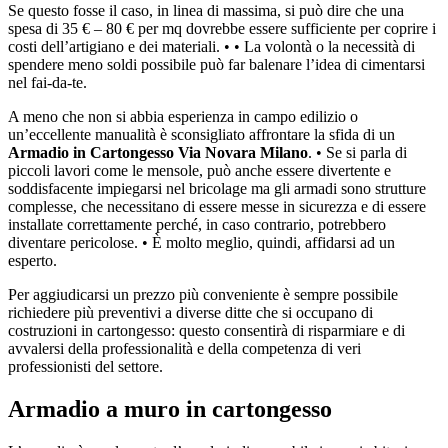
Se questo fosse il caso, in linea di massima, si può dire che una
spesa di 35 € – 80 € per mq dovrebbe essere sufficiente per coprire i
costi dell’artigiano e dei materiali. • • La volontà o la necessità di
spendere meno soldi possibile può far balenare l’idea di cimentarsi
nel fai-da-te.
A meno che non si abbia esperienza in campo edilizio o
un’eccellente manualità è sconsigliato affrontare la sfida di un
Armadio in Cartongesso Via Novara Milano
. • Se si parla di
piccoli lavori come le mensole, può anche essere divertente e
soddisfacente impiegarsi nel bricolage ma gli armadi sono strutture
complesse, che necessitano di essere messe in sicurezza e di essere
installate correttamente perché, in caso contrario, potrebbero
diventare pericolose. • È molto meglio, quindi, affidarsi ad un
esperto.
Per aggiudicarsi un prezzo più conveniente è sempre possibile
richiedere più preventivi a diverse ditte che si occupano di
costruzioni in cartongesso: questo consentirà di risparmiare e di
avvalersi della professionalità e della competenza di veri
professionisti del settore.
Armadio a muro in cartongesso