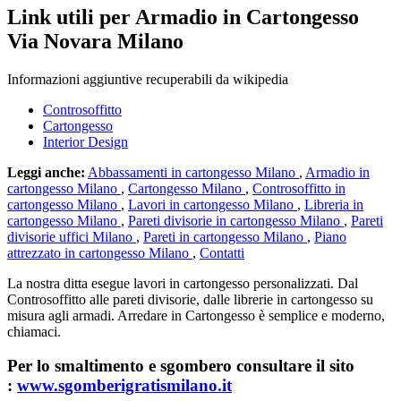
Link utili per Armadio in Cartongesso
Via Novara Milano
Informazioni aggiuntive recuperabili da wikipedia
Controsoffitto
Cartongesso
Interior Design
Leggi anche:
Abbassamenti in cartongesso Milano
,
Armadio in
cartongesso Milano
,
Cartongesso Milano
,
Controsoffitto in
cartongesso Milano
,
Lavori in cartongesso Milano
,
Libreria in
cartongesso Milano
,
Pareti divisorie in cartongesso Milano
,
Pareti
divisorie uffici Milano
,
Pareti in cartongesso Milano
,
Piano
attrezzato in cartongesso Milano
,
Contatti
La nostra ditta esegue lavori in cartongesso personalizzati. Dal
Controsoffitto alle pareti divisorie, dalle librerie in cartongesso su
misura agli armadi. Arredare in Cartongesso è semplice e moderno,
chiamaci.
Per lo smaltimento e sgombero consultare il sito
:
www.sgomberigratismilano.it