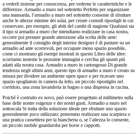
a vederli insieme per conoscenza, per vederne le caratteristiche e le
differenze. Armadio a muro nel sottotetto Perfetto per organizzare
una mansarda, l’armadio a muro nel sottotetto consente di sfruttare
anche le altezze minime dei solai, per creare comodi ripostigli in cui
conservare, per esempio, gli abiti del cambi di stagione Qualsiasi sia
il tipo si armadio a muro che intendiamo realizzare in casa nostra,
occorre poi prestare grande attenzione alla scelta delle ante:
generalmente il consiglio degli interior designer è di puntare su un
armadio ad ante scorrevoli, per occupare meno spazio possibile,
come ci mostrano gli esempi mostrati in questo Libro delle idee:
scorriamo insieme le prossime immagini e cerchia gli spunti più
adatti alla nostra casa. Armadio a muro in cartongesso Di grande
tendenza negli ultimi anni, questo tipo di armadio a muro è creato su
misura per dividere un ambiente open space o per ricavare uno
spazio spogliatoio in camera da letto, un piccolo ripostiglio nel
corridoio, una zona lavanderia in bagno o una dispensa in cucina.
Poiché è costruito ex novo, può essere progettato al millimetro sulla
base delle nostre esigenze e dei nostri gusti. Armadio a muro nel
sottoscala Si tratta della soluzione ideale per sfruttare uno spazio
generalmente poco utilizzato: potremmo realizzare una scarpiera o
una pratica cassettiera per la biancheria o, se l’altezza lo consente,
un piccolo mobile guardaroba per borse e cappotti.