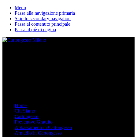
Menu
Passa alla navigazione primaria
Skip to secondary navigation
Passa al contenuto principale
Passa al piè di pagina
La nostra ditta esegue lavori in cartongesso personalizzati. Dal
Controsoffitto alle pareti divisorie, dalle librerie in cartongesso su
misura agli armadi. Arredare in Cartongesso è semplice e moderno,
chiamaci.
Mobile Menu
Menu
Home
Chi Siamo
Cartongesso
Preventivo Gratuito
Abbassamenti in Cartongesso
Armadio in Cartongesso