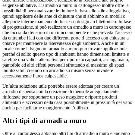
esigenze abitative. L’armadio a muro in cartongesso inoltre offre la
possibilità di personalizzare le finiture in base allo stile alloggiativo,
quindi applicare delle ante di chiusura che si abbinino ai mobili o
alle porte interne mantenendo lo stesso design architettonico. In fase
di progettazione, si può realizzare un armadio a muro in cartongesso
che faccia da divisorio in un unico ambiente e che preveda l’accesso
da entrambe i lati con due differenti porte d’accesso con chiusura a
chiave per mantenere la riservatezza degli ambienti. Anche in un
locale come il bagno un armadio a muro può trovare applicazione
perché di solito questo tipo di ambienti hanno dimensioni limitate e
sarebbe una valida alternativa per riporre accappatoi, asciugamano,
pantofole ed altri effetti personali sfruttando al massimo gli spazi
inutilizzabili creando un armadio su misura senza invadere
eccessivamente l’area calpestabile.
Un’altra soluzione utile potrebbe essere adottata per creare un
armadio dispensa con la creazione di mensole adeguatamente
rinforzate per sopportare un peso maggiore e riporre prodotti
alimentari e accessori della casa possibilmente in prossimità del vano
cucina per facilitarne maggiormente l’utilizzo.
Altri tipi di armadi a muro
Oltre al cartongesso abbiamo altri tipi di armadio a muro e andiamo