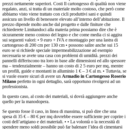
prezzi nettamente superiori. Costi Il cartongesso di qualità non viene
regalato, anzi, si tratta di un materiale molto costoso, che però come
abbiamo visto viene trattato con cicli produttivi sani e quindi
assicura un livello di benessere elevato all’interno dell’abitazione. Il
prezzo dipende molto anche dal progetto e dalle finiture che
richiederete Limitandoci alla materia prima possiamo dire che è
sicuramente meno costoso del legno e che come media ci si aggira
sui seguenti valori: • 9 euro + IVA e montaggio per una lastra di
cartongesso di 200 cm per 130 cm • possono salire anche sui 15
euro se si richiede speciale impermeabilizzazione ad esempio
necessaria se avete una casa con problemi di umidità. prezzi dei
pannelli differiscono tra loro in base alle dimensioni ed allo spessore
ma – tendenzialmente – hanno un costo di 2 5 euro per mq, mentre
un profili, guide e montanti in alluminio 1 € – 3 € al m. • Tuttavia, se
si vuole essere sicuri di avere un
Armadio in Cartongesso Roserio
Milano
perfetto in ogni dettaglio, sarà opportuno rivolgersi ad un
professionista.
In questo caso, al costo dei materiali, si dovrà aggiungere anche
quello per la manodopera.
Se questo fosse il caso, in linea di massima, si può dire che una
spesa di 35 € – 80 € per mq dovrebbe essere sufficiente per coprire i
costi dell’artigiano e dei materiali. • • La volontà o la necessità di
spendere meno soldi possibile può far balenare l’idea di cimentarsi