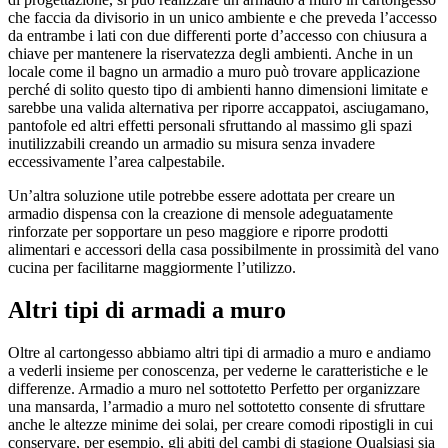
che faccia da divisorio in un unico ambiente e che preveda l’accesso
da entrambe i lati con due differenti porte d’accesso con chiusura a
chiave per mantenere la riservatezza degli ambienti. Anche in un
locale come il bagno un armadio a muro può trovare applicazione
perché di solito questo tipo di ambienti hanno dimensioni limitate e
sarebbe una valida alternativa per riporre accappatoi, asciugamano,
pantofole ed altri effetti personali sfruttando al massimo gli spazi
inutilizzabili creando un armadio su misura senza invadere
eccessivamente l’area calpestabile.
Un’altra soluzione utile potrebbe essere adottata per creare un
armadio dispensa con la creazione di mensole adeguatamente
rinforzate per sopportare un peso maggiore e riporre prodotti
alimentari e accessori della casa possibilmente in prossimità del vano
cucina per facilitarne maggiormente l’utilizzo.
Altri tipi di armadi a muro
Oltre al cartongesso abbiamo altri tipi di armadio a muro e andiamo
a vederli insieme per conoscenza, per vederne le caratteristiche e le
differenze. Armadio a muro nel sottotetto Perfetto per organizzare
una mansarda, l’armadio a muro nel sottotetto consente di sfruttare
anche le altezze minime dei solai, per creare comodi ripostigli in cui
conservare, per esempio, gli abiti del cambi di stagione Qualsiasi sia