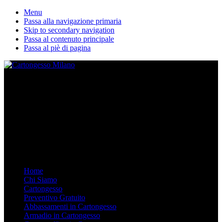
Menu
Passa alla navigazione primaria
Skip to secondary navigation
Passa al contenuto principale
Passa al piè di pagina
La nostra ditta esegue lavori in cartongesso personalizzati. Dal
Controsoffitto alle pareti divisorie, dalle librerie in cartongesso su
misura agli armadi. Arredare in Cartongesso è semplice e moderno,
chiamaci.
Mobile Menu
Menu
Home
Chi Siamo
Cartongesso
Preventivo Gratuito
Abbassamenti in Cartongesso
Armadio in Cartongesso