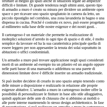
sfruttare al meglio gli spazi anche in situazioni legate ad ampiezze
difficili e limitate. Di grande tendenza negli ultimi anni, questo tipo
di armadio a muro è creato su misura per dividere un ambiente open
space o per ricavare uno spazio spogliatoio in camera da letto, un
piccolo ripostiglio nel corridoio, una zona lavanderia in bagno o una
dispensa in cucina. Poiché è costruito ex novo, può essere progettato
al millimetro sulla base delle nostre esigenze e dei nostri gusti. .
Il cartongesso è un materiale che permette la realizzazione di
molteplici soluzioni d’arredo in ogni tipo di spazio e di stile, è molto
semplice da lavorare ed ha la sua caratteristica principale quella di
essere leggero per non appesantire la tenuta dei solai soprattutto in
abitazioni o uffici condominiali.
Un armadio a muro può trovare applicazione negli spazi considerati
morti di un ambiente ad esempio tra un pilastro ed un angolo oppure
nelle parti basse di una mansarda o addirittura su una parete di
dimensioni limitate dove è difficile inserire un armadio tradizionale.
Si può inoltre decidere di crearlo in uno spazio ampio tenendo conto
delle misure a disposizione e realizzarlo in relazione alle proprie
esigenze abitative. L’armadio a muro in cartongesso inoltre offre la
possibilità di personalizzare le finiture in base allo stile alloggiativo,
quindi applicare delle ante di chiusura che si abbinino ai mobili o
alle porte interne mantenendo lo stesso design architettonico. In fase
di progettazione, si può realizzare un armadio a muro in cartongesso