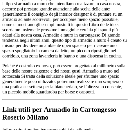
il tipo si armadio a muro che intendiamo realizzare in casa nostra,
occorre poi prestare grande attenzione alla scelta delle ante:
generalmente il consiglio degli interior designer è di puntare su un
armadio ad ante scorrevoli, per occupare meno spazio possibile,
come ci mostrano gli esempi mostrati in questo Libro delle idee:
scorriamo insieme le prossime immagini e cerchia gli spunti più
adatti alla nostra casa. Armadio a muro in cartongesso Di grande
tendenza negli ultimi anni, questo tipo di armadio a muro è creato su
misura per dividere un ambiente open space o per ricavare uno
spazio spogliatoio in camera da letto, un piccolo ripostiglio nel
corridoio, una zona lavanderia in bagno o una dispensa in cucina.
Poiché è costruito ex novo, può essere progettato al millimetro sulla
base delle nostre esigenze e dei nostri gusti. Armadio a muro nel
sottoscala Si tratta della soluzione ideale per sfruttare uno spazio
generalmente poco utilizzato: potremmo realizzare una scarpiera o
una pratica cassettiera per la biancheria o, se l’altezza lo consente,
un piccolo mobile guardaroba per borse e cappotti.
Link utili per Armadio in Cartongesso
Roserio Milano
Informazioni aggiuntive recuperabili da wikipedia