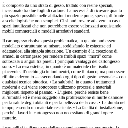
È composto da uno strato di gesso, trattato con resine speciali,
incastonato tra due fogli di cartone. La necessità di ricavare quanto
più spazio possibile nelle abitazioni moderne pone, spesso, di fronte
a scelte logistiche non semplici. Ci si può trovare ad avere in casa
spazi inutilizzati che non potrebbero essere valorizzati acquistando
mobili commerciali o modelli arredativi standard.
Il cartongesso risolve questa problematica, in quanto può essere
modellato e strutturato su misura, soddisfando le esigenze ed
adattandosi alla singola situazione. Un esempio è la creazione di
armadi in cartongesso per rendere fruibili spazi “morti” come
sottoscala o angoli fra pareti. I principali vantaggi del cartongesso
sono: • La resa estetica, in quanto è un materiale che risulta
piacevole all’occhio già in toni neutri, come il bianco, ma può essere
rifinito e decorato – assecondando ogni tipo di gusto personale – con
qualsiasi tecnica pittorica. • La salubrità, in quanto i trattamenti
moderni a cui viene sottoposto utilizzano processi e materiali
migliorati rispetto al passato. • L’igiene, perché resiste bene
all’umidità ed è meno soggetto alla proliferazione di muffe dannose
per la salute degli abitanti e per la bellezza della casa. • La durata nel
tempo, essendo un materiale resistente. • La facilità di installazione,
perché i lavori in cartongesso non necessitano di grandi opere
murarie.
I pannelli si tagliano e modellano semplicemente e, per questo, la