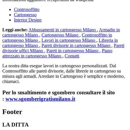
Controsoffitto
Cartongesso
Interior Design
Leggi anche:
Abbassamenti in cartongesso Milano
,
Armadio in
cartongesso Milano
,
Cartongesso Milano
,
Controsoffitto in
cartongesso Milano
,
Lavori in cartongesso Milano
,
Libreria in
cartongesso Milano
,
Pareti divisorie in cartongesso Milano
,
Pareti
divisorie uffici Milano
,
Pareti in cartongesso Milano
,
Piano
attrezzato in cartongesso Milano
,
Contatti
La nostra ditta esegue lavori in cartongesso personalizzati. Dal
Controsoffitto alle pareti divisorie, dalle librerie in cartongesso su
misura agli armadi. Arredare in Cartongesso è semplice e moderno,
chiamaci.
Per lo smaltimento e sgombero consultare il sito
:
www.sgomberigratismilano.it
Footer
LA DITTA