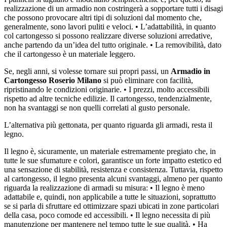
realizzazione di un armadio non costringerà a sopportare tutti i disagi
che possono provocare altri tipi di soluzioni dal momento che,
generalmente, sono lavori puliti e veloci. • L’adattabilità, in quanto
col cartongesso si possono realizzare diverse soluzioni arredative,
anche partendo da un’idea del tutto originale. • La removibilità, dato
che il cartongesso è un materiale leggero.
Se, negli anni, si volesse tornare sui propri passi, un
Armadio in
Cartongesso Roserio Milano
si può eliminare con facilità,
ripristinando le condizioni originarie. • I prezzi, molto accessibili
rispetto ad altre tecniche edilizie. Il cartongesso, tendenzialmente,
non ha svantaggi se non quelli correlati al gusto personale.
L’alternativa più gettonata, per quanto riguarda gli armadi, resta il
legno.
Il legno è, sicuramente, un materiale estremamente pregiato che, in
tutte le sue sfumature e colori, garantisce un forte impatto estetico ed
una sensazione di stabilità, resistenza e consistenza. Tuttavia, rispetto
al cartongesso, il legno presenta alcuni svantaggi, almeno per quanto
riguarda la realizzazione di armadi su misura: • Il legno è meno
adattabile e, quindi, non applicabile a tutte le situazioni, soprattutto
se si parla di sfruttare ed ottimizzare spazi ubicati in zone particolari
della casa, poco comode ed accessibili. • Il legno necessita di più
manutenzione per mantenere nel tempo tutte le sue qualità. • Ha