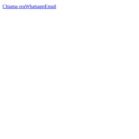
Chiama ora
Whatsapp
Email