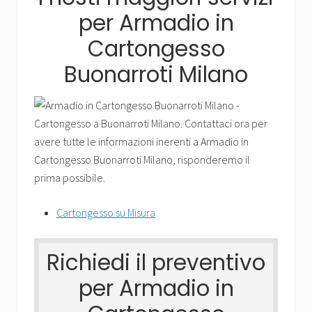
Arredare
per Armadio in
in
Cartongesso
Cartongesso
è
semplice
Buonarroti Milano
e
moderno,
chiamaci.
Cartongesso su Misura
Richiedi il preventivo
per Armadio in