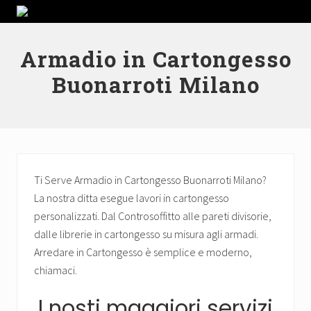
Menu
Passa
Skip
Passa
Passa
La
alla
to
al
al
nostra
navigazione
secondary
contenuto
piè
ditta
Armadio in Cartongesso
primaria
navigation
principale
di
esegue
Buonarroti Milano
lavori
pagina
in
cartongesso
personalizzati.
Dal
Controsoffitto
alle
pareti
Ti Serve Armadio in Cartongesso Buonarroti Milano?
divisorie,
La nostra ditta esegue lavori in cartongesso
dalle
personalizzati. Dal Controsoffitto alle pareti divisorie,
librerie
in
dalle librerie in cartongesso su misura agli armadi.
cartongesso
Arredare in Cartongesso è semplice e moderno,
su
chiamaci.
misura
agli
I nosti maggiori servizi
armadi.