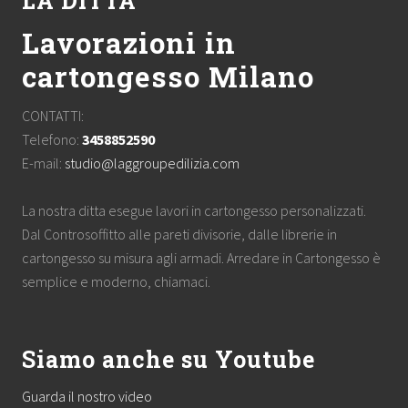
LA DITTA
Lavorazioni in
cartongesso Milano
CONTATTI:
Telefono:
3458852590
E-mail:
studio@laggroupedilizia.com
La nostra ditta esegue lavori in cartongesso personalizzati.
Dal Controsoffitto alle pareti divisorie, dalle librerie in
cartongesso su misura agli armadi. Arredare in Cartongesso è
semplice e moderno, chiamaci.
Siamo anche su Youtube
Guarda il nostro video