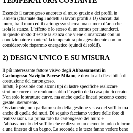
TEMPERATURA COSTANTE
Essendo il cartongesso ancorato al muro grazie a dei profili in
lamiera (chiamate dagli addetti ai lavori profili a U) staccati dal
muro, tra il muro ed il cartongesso si crea una camera d’aria che
isola la stanza. L’effetto è lo stesso di un termos per intenderci.
In questo modo d’estate la stanza che viene climatizzata con un
condizionatore manterrà la temperatura più agevolmente con un
considerevole risparmio energetico (quindi di soldi!).
2) DESIGN UNICO E SU MISURA
Il più interessante fattore visivo degli
Abbassamenti in
Cartongesso Naviglio Pavese Milano
, è dovuto alla flessibilità di
costruzione del cartongesso.
Infatti, è possibile con alcuni tipi di lastre specifiche realizzare
strutture curve che rendono subito l’aspetto della casa più ricercato.
Non solo le strutture curve, ma anche quelle lineari possono essere
gestite liberamente.
Ovviamente, non parliamo solo della gestione visiva del soffitto ma
anche di quella dei muri. Di seguito facciamo vedere delle foto di
realizzazioni. La prima foto ha cartongesso del muro e
l’abbassamento del soffitto che realizzano un elemento unico intorno
a una finestra di un bagno. La seconda e la terza fanno vedere bene