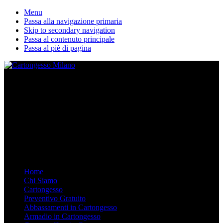
Menu
Passa alla navigazione primaria
Skip to secondary navigation
Passa al contenuto principale
Passa al piè di pagina
La nostra ditta esegue lavori in cartongesso personalizzati. Dal
Controsoffitto alle pareti divisorie, dalle librerie in cartongesso su
misura agli armadi. Arredare in Cartongesso è semplice e moderno,
chiamaci.
Mobile Menu
Menu
Home
Chi Siamo
Cartongesso
Preventivo Gratuito
Abbassamenti in Cartongesso
Armadio in Cartongesso