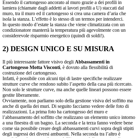
Essendo il cartongesso ancorato al muro grazie a dei profili in
lamiera (chiamate dagli addetti ai lavori profili a U) staccati dal
muro, tra il muro ed il cartongesso si crea una camera d’aria che
isola la stanza. L’effetto è lo stesso di un termos per intenderci.
In questo modo d’estate la stanza che viene climatizzata con un
condizionatore manterrà la temperatura più agevolmente con un
considerevole risparmio energetico (quindi di soldi!).
2) DESIGN UNICO E SU MISURA
Il più interessante fattore visivo degli
Abbassamenti in
Cartongesso Motta Visconti
, è dovuto alla flessibilità di
costruzione del cartongesso.
Infatti, è possibile con alcuni tipi di lastre specifiche realizzare
strutture curve che rendono subito l’aspetto della casa più ricercato.
Non solo le strutture curve, ma anche quelle lineari possono essere
gestite liberamente.
Ovviamente, non parliamo solo della gestione visiva del soffitto ma
anche di quella dei muri. Di seguito facciamo vedere delle foto di
realizzazioni. La prima foto ha cartongesso del muro e
l’abbassamento del soffitto che realizzano un elemento unico intorno
a una finestra di un bagno. La seconda e la terza fanno vedere bene
come sia possibile creare degli abbassamenti curvi sopra degli stipiti
degli ingressi dei diversi ambuenti. Nella seconda tra l’altro è