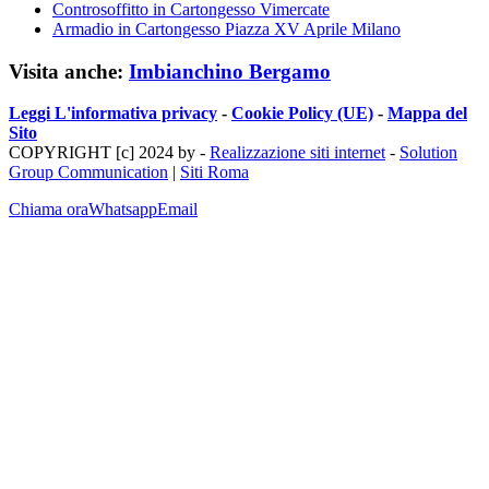
Controsoffitto in Cartongesso Vimercate
Armadio in Cartongesso Piazza XV Aprile Milano
Visita anche:
Imbianchino Bergamo
Leggi L'informativa privacy
-
Cookie Policy (UE)
-
Mappa del
Sito
COPYRIGHT [c] 2024 by -
Realizzazione siti internet
-
Solution
Group Communication
|
Siti Roma
Chiama ora
Whatsapp
Email