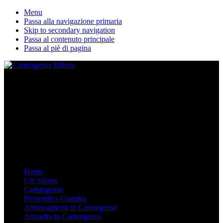
Menu
Passa alla navigazione primaria
Skip to secondary navigation
Passa al contenuto principale
Passa al piè di pagina
La nostra ditta esegue lavori in cartongesso personalizzati. Dal
Controsoffitto alle pareti divisorie, dalle librerie in cartongesso su
misura agli armadi. Arredare in Cartongesso è semplice e moderno,
chiamaci.
Mobile Menu
Menu
Home
Chi Siamo
Cartongesso
Preventivo Gratuito
Abbassamenti in Cartongesso
Armadio in Cartongesso