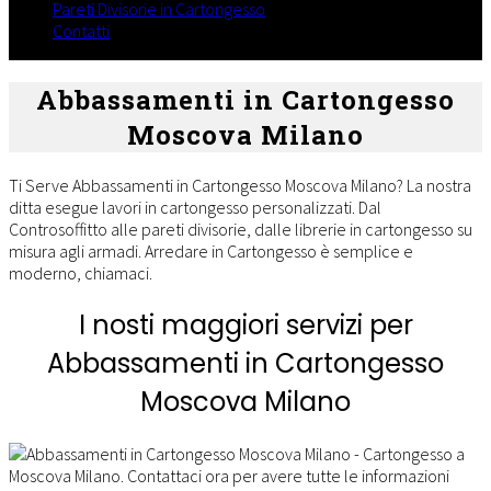
dalle
Pareti Divisorie in Cartongesso
librerie
Contatti
in
cartongesso
su
Abbassamenti in Cartongesso
misura
Moscova Milano
agli
armadi.
Arredare
Ti Serve Abbassamenti in Cartongesso Moscova Milano? La nostra
in
ditta esegue lavori in cartongesso personalizzati. Dal
Cartongesso
Controsoffitto alle pareti divisorie, dalle librerie in cartongesso su
è
misura agli armadi. Arredare in Cartongesso è semplice e
semplice
moderno, chiamaci.
e
moderno,
I nosti maggiori servizi per
chiamaci.
Abbassamenti in Cartongesso
Moscova Milano