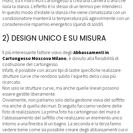
muro, tra il muro ed il cartongesso si crea una camera d’aria che
isola la stanza. L’effetto è lo stesso di un termos per intenderci.
In questo modo d’estate la stanza che viene climatizzata con un
condizionatore manterrà la temperatura più agevolmente con un
considerevole risparmio energetico (quindi di soldi!).
2) DESIGN UNICO E SU MISURA
Il più interessante fattore visivo degli
Abbassamenti in
Cartongesso Moscova Milano
, è dovuto alla flessibilità di
costruzione del cartongesso.
Infatti, è possibile con alcuni tipi di lastre specifiche realizzare
strutture curve che rendono subito l’aspetto della casa più
ricercato.
Non solo le strutture curve, ma anche quelle lineari possono
essere gestite liberamente.
Ovviamente, non parliamo solo della gestione visiva del soffitto
ma anche di quella dei muri. Di seguito facciamo vedere delle
foto di realizzazioni. La prima foto ha cartongesso del muro e
l’abbassamento del soffitto che realizzano un elemento unico
intorno a una finestra di un bagno. La seconda e la terza fanno
vedere bene come sia possibile creare degli abbassamenti curvi