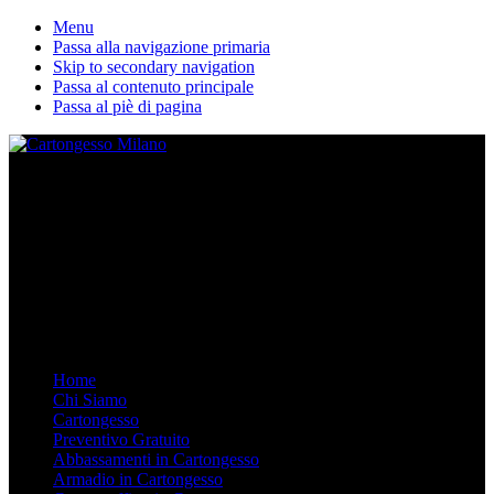
Menu
Passa alla navigazione primaria
Skip to secondary navigation
Passa al contenuto principale
Passa al piè di pagina
La nostra ditta esegue lavori in cartongesso personalizzati. Dal
Controsoffitto alle pareti divisorie, dalle librerie in cartongesso su
misura agli armadi. Arredare in Cartongesso è semplice e moderno,
chiamaci.
Mobile Menu
Menu
Home
Chi Siamo
Cartongesso
Preventivo Gratuito
Abbassamenti in Cartongesso
Armadio in Cartongesso