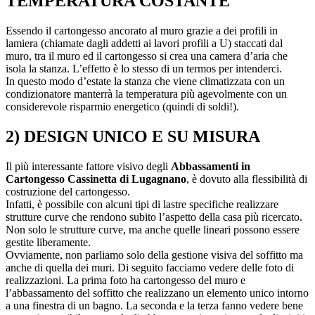
TEMPERATURA COSTANTE
Essendo il cartongesso ancorato al muro grazie a dei profili in
lamiera (chiamate dagli addetti ai lavori profili a U) staccati dal
muro, tra il muro ed il cartongesso si crea una camera d’aria che
isola la stanza. L’effetto è lo stesso di un termos per intenderci.
In questo modo d’estate la stanza che viene climatizzata con un
condizionatore manterrà la temperatura più agevolmente con un
considerevole risparmio energetico (quindi di soldi!).
2) DESIGN UNICO E SU MISURA
Il più interessante fattore visivo degli
Abbassamenti in
Cartongesso Cassinetta di Lugagnano
, è dovuto alla flessibilità di
costruzione del cartongesso.
Infatti, è possibile con alcuni tipi di lastre specifiche realizzare
strutture curve che rendono subito l’aspetto della casa più ricercato.
Non solo le strutture curve, ma anche quelle lineari possono essere
gestite liberamente.
Ovviamente, non parliamo solo della gestione visiva del soffitto ma
anche di quella dei muri. Di seguito facciamo vedere delle foto di
realizzazioni. La prima foto ha cartongesso del muro e
l’abbassamento del soffitto che realizzano un elemento unico intorno
a una finestra di un bagno. La seconda e la terza fanno vedere bene